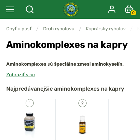
0
Chyť a pusť
/
Druh rybolovu
/
Kaprársky rybolov
/
N
Aminokomplexes na kapry
Aminokomplexes
sú
špeciálne zmesi aminokyselín,
enzýmov, proteínov a atraktantov
, ktoré
výrazne
Zobraziť viac
zvyšujú účinnosť nástrah a krmenia
. Kapry
prirodzene
vyhľadávajú potravu bohatú na aminokyseliny
, pretože
Najpredávanejšie
aminokomplexes na kapry
sú kľúčové pre ich metabolizmus.