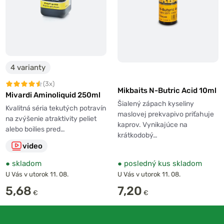
4 varianty
(3x)
Mikbaits N-Butric Acid 10ml
Mivardi Aminoliquid 250ml
Šialený zápach kyseliny
Kvalitná séria tekutých potravín
maslovej prekvapivo priťahuje
na zvýšenie atraktivity peliet
kaprov. Vynikajúce na
alebo boilies pred…
krátkodobý…
video
●
skladom
●
posledný kus skladom
U Vás v utorok 11. 08.
U Vás v utorok 11. 08.
5,68
7,20
€
€