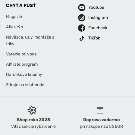
CHYŤ A PUSŤ
Youtube
Magazín
Instagram
Atlas rýb
Facebook
Náväzce, uzly, montáže a
TikTok
triky
Varenie pri vode
Affiliate program
Darčekové kupóny
Zdroje na stiahnutie
Shop roka 2025
Doprava zadarmo
Víťaz sekcie rybárčenie
pri nákupe nad 56 EUR