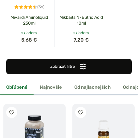
(3x)
Mivardi Aminoliquid
Mikbaits N-Butric Acid
250ml
10ml
skladom
skladom
5,68 €
7,20 €
Zobraziť filtre
Obľúbené
Najnovšie
Od najlacnejších
Od naj