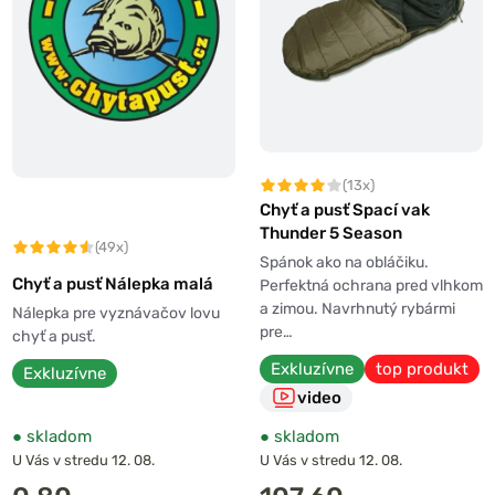
(13x)
Chyť a pusť Spací vak
Thunder 5 Season
(49x)
Spánok ako na obláčiku.
Chyť a pusť Nálepka malá
Perfektná ochrana pred vlhkom
a zimou. Navrhnutý rybármi
Nálepka pre vyznávačov lovu
pre…
chyť a pusť.
Exkluzívne
top produkt
Exkluzívne
video
●
skladom
●
skladom
U Vás v stredu 12. 08.
U Vás v stredu 12. 08.