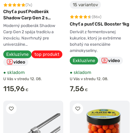
15 variantov
(7x)
Chyť a pusť Podberák
(86x)
Shadow Carp Gen 2 s
Chyť a pusť CSL Booster 1kg
pogumovanou sieťou 800
Moderný podberák Shadow
2diel
Derivát z fermentovanej
Carp Gen 2 spája tradíciu a
kukurice, ktorý je extrémne
inováciu. Navrhnutý pre
bohatý na esenciálne
univerzálne…
aminokyseliny.
Exkluzívne
top produkt
Exkluzívne
video
video
●
skladom
●
skladom
U Vás v stredu 12. 08.
U Vás v stredu 12. 08.
115,96
7,56
€
€