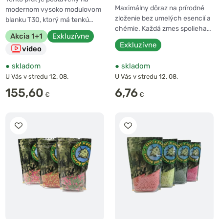
Maximálny dôraz na prírodné
modernom vysoko modulovom
zloženie bez umelých esencií a
blanku T30, ktorý má tenkú…
chémie. Každá zmes spolieha…
Akcia 1+1
Exkluzívne
Exkluzívne
video
●
skladom
●
skladom
U Vás v stredu 12. 08.
U Vás v stredu 12. 08.
155,60
6,76
€
€