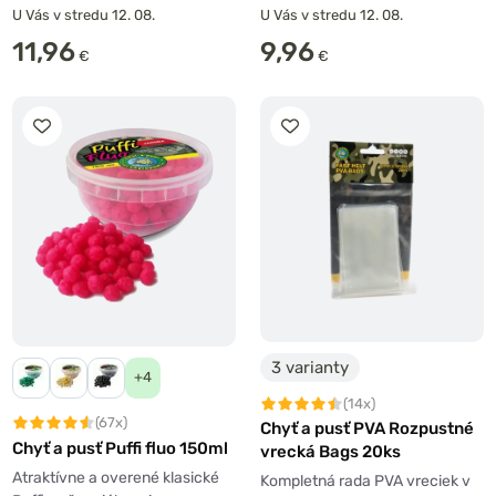
U Vás v stredu 12. 08.
U Vás v stredu 12. 08.
11,96
9,96
€
€
3 varianty
+4
(14x)
(67x)
Chyť a pusť PVA Rozpustné
Chyť a pusť Puffi fluo 150ml
vrecká Bags 20ks
Atraktívne a overené klasické
Kompletná rada PVA vreciek v