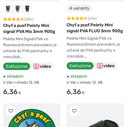
4 varianty
(24x)
(28x)
Chyť a pusť Pelety Mini
Chyť a pusť Pelety Mini
signál PVA FLUO 3mm 900g
signál PVA Mix 3mm 900g
Peleta Mini Signál PVA vo
Peleta Mini Signál PVA vo
fluorescenčnom prevedení, je
fluorescenčnom prevedení, je
určená do PVA pančuchy a
určená do PVA pančuchy a
vrecúšok,…
vrecúšok,…
Exkluzívne
video
Exkluzívne
video
●
skladom
●
skladom
U Vás v stredu 12. 08.
U Vás v stredu 12. 08.
6,36
6,36
€
€