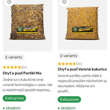
2 varianty
2 varianty
(2x)
(5x)
Chyť a pusť Varená kukurica
Chyť a pusť Partikl Mix
Varené partikly patria stále k
Jedná sa o kukuričné zrná
najpoužívanejším nástrahám aj
varené technológiou v pare. Ide
návnadám. Môžeme ich
o najšetrnejší sposôb tepelnej…
použiť…
Exkluzívne
Exkluzívne
●
skladom
●
skladom