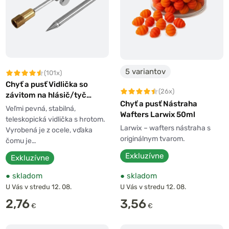
5 variantov
(101x)
Chyť a pusť Vidlička so
(26x)
závitom na hlásič/tyč
Chyť a pusť Nástraha
teleskopická
Veľmi pevná, stabilná,
Wafters Larwix 50ml
teleskopická vidlička s hrotom.
Larwix – wafters nástraha s
Vyrobená je z ocele, vďaka
originálnym tvarom.
čomu je…
Exkluzívne
Exkluzívne
●
skladom
●
skladom
U Vás v stredu 12. 08.
U Vás v stredu 12. 08.
2,76
3,56
€
€