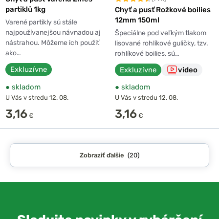
partiklů 1kg
Chyť a pusť Rožkové boilies
12mm 150ml
Varené partikly sú stále
najpoužívanejšou návnadou aj
Špeciálne pod veľkým tlakom
nástrahou. Môžeme ich použiť
lisované rohlíkové guličky, tzv.
ako…
rohlíkové boilies, sú…
Exkluzívne
Exkluzívne
video
●
skladom
●
skladom
U Vás v stredu 12. 08.
U Vás v stredu 12. 08.
3,16
3,16
€
€
Zobraziť ďalšie
(20)