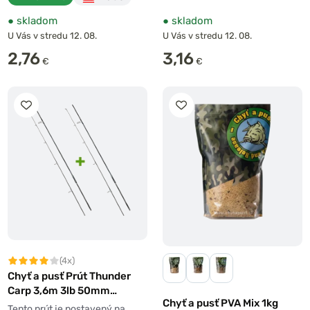
●
skladom
●
skladom
U Vás v stredu 12. 08.
U Vás v stredu 12. 08.
2,76
3,16
€
€
(4x)
Chyť a pusť Prút Thunder
Carp 3,6m 3lb 50mm
Chyť a pusť PVA Mix 1kg
dvojdielny 1+1 ZADARMO!
Tento prút je postavený na