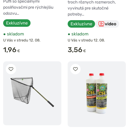
Puffi so špeciálnymi
troch rôznych rozmeroch,
posilňovačmi pre rýchlejšiu
vyvinutá pre skutočné
odozvu…
potreby…
Exkluzívne
Exkluzívne
video
●
skladom
●
skladom
U Vás v stredu 12. 08.
U Vás v stredu 12. 08.
1,96
3,56
€
€