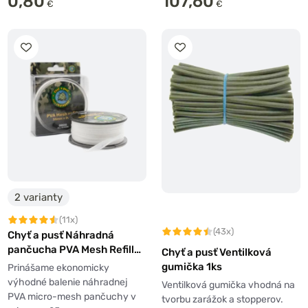
0,80
107,60
€
€
2 varianty
(11x)
(43x)
Chyť a pusť Náhradná
pančucha PVA Mesh Refill
Chyť a pusť Ventilková
20m
gumička 1ks
Prinášame ekonomicky
výhodné balenie náhradnej
Ventilková gumička vhodná na
PVA micro-mesh pančuchy v
tvorbu zarážok a stopperov.