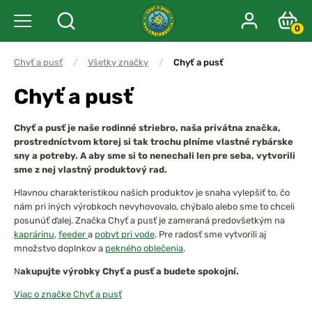
0
Chyť a pusť
/
Všetky značky
/
Chyť a pusť
Chyť a pusť
Chyť a pusť je naše rodinné striebro, naša privátna značka,
prostredníctvom ktorej si tak trochu plníme vlastné rybárske
sny a potreby. A aby sme si to nenechali len pre seba, vytvorili
sme z nej vlastný produktový rad.
Hlavnou charakteristikou našich produktov je snaha vylepšiť to, čo
nám pri iných výrobkoch nevyhovovalo, chýbalo alebo sme to chceli
posunúť ďalej. Značka Chyť a pusť je zameraná predovšetkým na
kaprárinu
,
feeder
a
pobyt pri vode
. Pre radosť sme vytvorili aj
množstvo doplnkov a
pekného oblečenia
.
N
akupujte výrobky Chyť a pusť a budete spokojní.
Viac o značke Chyť a pusť
Značka Chyť a pusť bola založená Jaroslavom Kučerom a Martinom