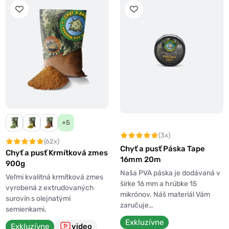
+5
(3x)
(62x)
Chyť a pusť Páska Tape
Chyť a pusť Krmítková zmes
16mm 20m
900g
Naša PVA páska je dodávaná v
Veľmi kvalitná krmítková zmes
šírke 16 mm a hrúbke 15
vyrobená z extrudovaných
mikrónov. Náš materiál Vám
surovín s olejnatými
zaručuje…
semienkami.
Exkluzívne
Exkluzívne
video