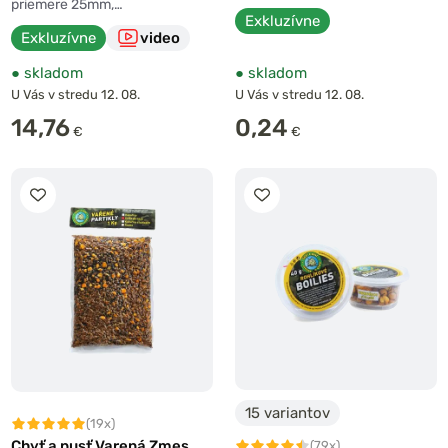
priemere 25mm,…
Exkluzívne
Exkluzívne
video
●
skladom
●
skladom
U Vás v stredu 12. 08.
U Vás v stredu 12. 08.
14,76
0,24
€
€
15 variantov
(19x)
Chyť a pusť Varená Zmes
(79x)