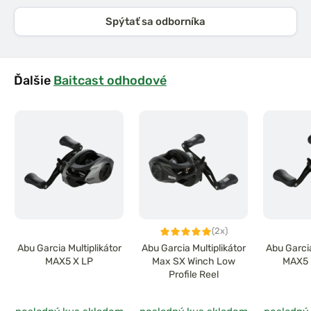
Spýtať sa odborníka
Ďalšie
Baitcast odhodové
(2x)
Abu Garcia Multiplikátor
Abu Garcia Multiplikátor
Abu Garcia
MAX5 X LP
Max SX Winch Low
MAX5 
Profile Reel