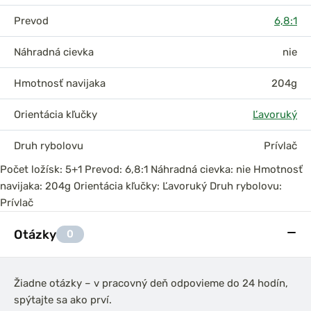
Prevod
6,8:1
Náhradná cievka
nie
Hmotnosť navijaka
204g
Orientácia kľučky
Ľavoruký
Druh rybolovu
Prívlač
Počet ložísk: 5+1 Prevod: 6,8:1 Náhradná cievka: nie Hmotnosť
navijaka: 204g Orientácia kľučky: Ľavoruký Druh rybolovu:
Prívlač
Otázky
0
Žiadne otázky – v pracovný deň odpovieme do 24 hodín,
spýtajte sa ako prví.