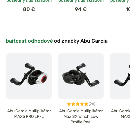
posledný kus skladom
posledný kus skladom
posledný
80 €
94 €
1
baitcast odhodové
od značky Abu Garcia
(2x)
Abu Garcia Multiplikátor
Abu Garcia Multiplikátor
Abu Garcia
MAX5 PRO LP-L
Max SX Winch Low
MAX5
Profile Reel