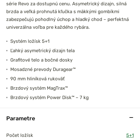
série Revo za dostupnú cenu. Asymetrický dizajn, silná
brzda a veľká prohnutá kľučka s mäkkými gombíkmi
zabezpečujú pohodlný úchop a hladký chod – perfektná
univerzálna voľba pre každého rybára.
Systém ložísk 5+1
Ľahký asymetrický dizajn tela
Grafitové telo a bočné dosky
Mosadzné prevody Duragear™
90 mm hliníková rukoväť
Brzdový systém MagTrax™
Brzdový systém Power Disk™ – 7 kg
Parametre
Počet ložísk
5+1