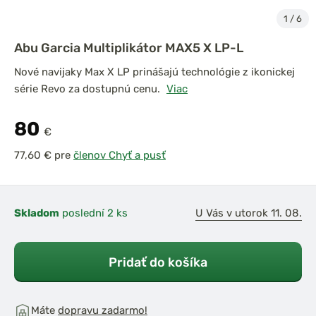
1
/
6
Abu Garcia Multiplikátor MAX5 X LP-L
Nové navijaky Max X LP prinášajú technológie z ikonickej
série Revo za dostupnú cenu.
Viac
80
€
pre
členov Chyť a pusť
Skladom
poslední 2 ks
U Vás v utorok 11. 08.
Pridať do košíka
Máte
dopravu zadarmo!