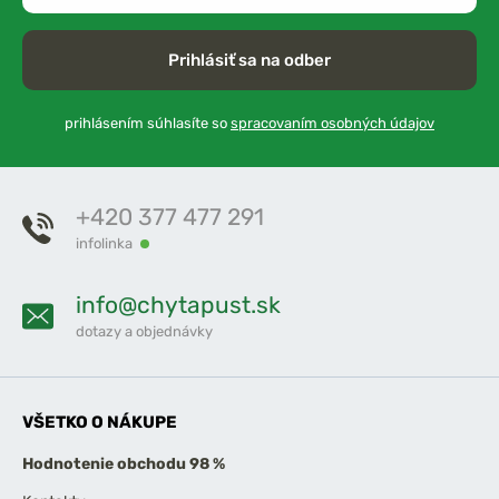
Prihlásiť sa na odber
prihlásením súhlasíte so
spracovaním osobných údajov
+420 377 477 291
infolinka
info@chytapust.sk
dotazy a objednávky
VŠETKO O NÁKUPE
Hodnotenie obchodu 98 %