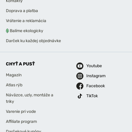
Kontakty
Doprava a platba
Vrátenie a reklamácia
Balíme ekologicky
Darček ku každej objednávke
CHYŤ A PUSŤ
Youtube
Magazín
Instagram
Atlas rýb
Facebook
Náväzce, uzly, montáže a
TikTok
triky
Varenie pri vode
Affiliate program
Darčekové kupóny