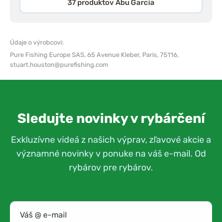
37 produktov Abu Garcia
Údaje o výrobcovi:
Pure Fishing Europe SAS,
65 Avenue Kleber, Paris, 75116,
stuart.houston@purefishing.com
Sledujte novinky v rybárčení
Exkluzívne videá z našich výprav, zľavové akcie a
významné novinky v ponuke na váš e-mail. Od
rybárov pre rybárov.