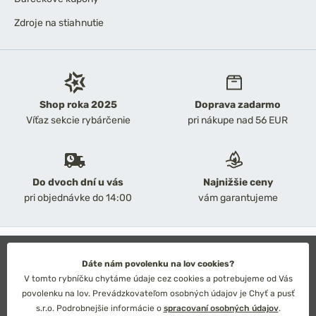
Zdroje na stiahnutie
Shop roka 2025
Doprava zadarmo
Víťaz sekcie rybárčenie
pri nákupe nad 56 EUR
Do dvoch dní u vás
Najnižšie ceny
pri objednávke do 14:00
vám garantujeme
2026 Chyť a pusť
Obchodné podmienky
Dáte nám povolenku na lov cookies?
Ochrana osobných údajov
V tomto rybníčku chytáme údaje cez cookies a potrebujeme od Vás
Technické riešenie: Simplia s.r.o.
povolenku na lov. Prevádzkovateľom osobných údajov je Chyť a pusť
Strategický dizajn: Petr Široký
s.r.o. Podrobnejšie informácie o
spracovaní osobných údajov
.