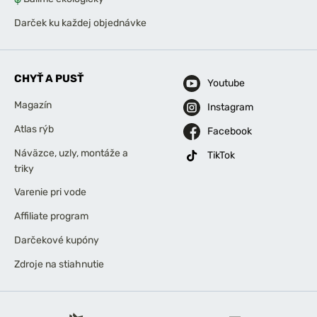
Darček ku každej objednávke
CHYŤ A PUSŤ
Youtube
Magazín
Instagram
Atlas rýb
Facebook
Náväzce, uzly, montáže a
TikTok
triky
Varenie pri vode
Affiliate program
Darčekové kupóny
Zdroje na stiahnutie