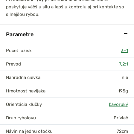
poskytuje väčšiu sílu a lepšiu kontrolu aj pri kontakte so
silnejšou rybou.
Parametre
Počet ložísk
3+1
Prevod
7,2:1
Náhradná cievka
nie
Hmotnosť navijaka
195g
Orientácia kľučky
Ľavoruký
Druh rybolovu
Prívlač
Návin na jednu otočku
72cm