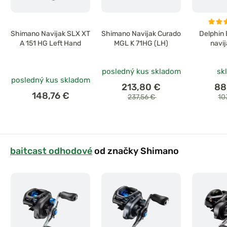
Shimano Navijak SLX XT
Shimano Navijak Curado
Delphin 
A 151 HG Left Hand
MGL K 71HG (LH)
navi
posledný kus skladom
sk
posledný kus skladom
213,80 €
88
148,76 €
237,56 €
10
baitcast odhodové
od značky Shimano