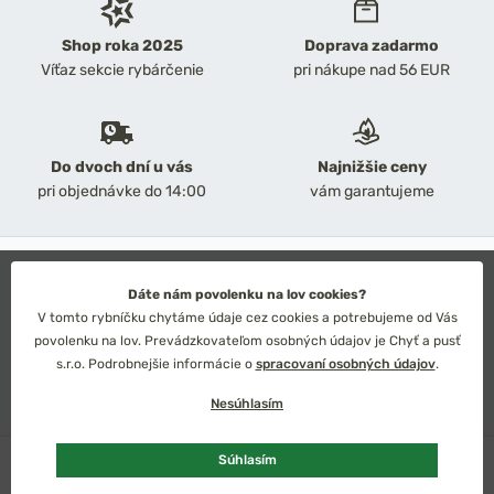
Shop roka 2025
Doprava zadarmo
Víťaz sekcie rybárčenie
pri nákupe nad 56 EUR
Do dvoch dní u vás
Najnižšie ceny
pri objednávke do 14:00
vám garantujeme
2026 Chyť a pusť
Obchodné podmienky
Dáte nám povolenku na lov cookies?
Ochrana osobných údajov
V tomto rybníčku chytáme údaje cez cookies a potrebujeme od Vás
Technické riešenie: Simplia s.r.o.
povolenku na lov. Prevádzkovateľom osobných údajov je Chyť a pusť
Strategický dizajn: Petr Široký
s.r.o. Podrobnejšie informácie o
spracovaní osobných údajov
.
Nesúhlasím
Skladom
2 ks
Súhlasím
Slovensko
Česko
Euro
Kč
Pridať do košíka
120,76 €