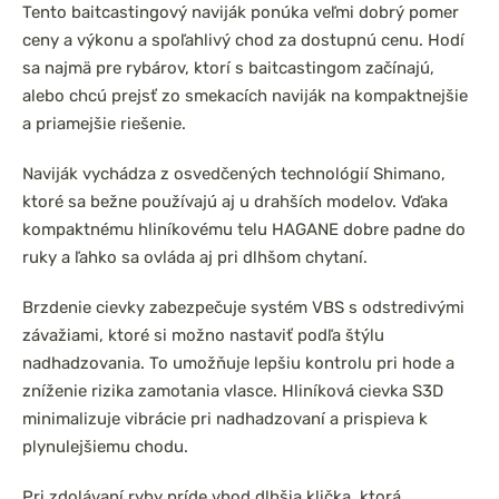
Tento baitcastingový naviják ponúka veľmi dobrý pomer
ceny a výkonu a spoľahlivý chod za dostupnú cenu. Hodí
sa najmä pre rybárov, ktorí s baitcastingom začínajú,
alebo chcú prejsť zo smekacích naviják na kompaktnejšie
a priamejšie riešenie.
Naviják vychádza z osvedčených technológií Shimano,
ktoré sa bežne používajú aj u drahších modelov. Vďaka
kompaktnému hliníkovému telu HAGANE dobre padne do
ruky a ľahko sa ovláda aj pri dlhšom chytaní.
Brzdenie cievky zabezpečuje systém VBS s odstredivými
závažiami, ktoré si možno nastaviť podľa štýlu
nadhadzovania. To umožňuje lepšiu kontrolu pri hode a
zníženie rizika zamotania vlasce. Hliníková cievka S3D
minimalizuje vibrácie pri nadhadzovaní a prispieva k
plynulejšiemu chodu.
Pri zdolávaní ryby príde vhod dlhšia klička, ktorá