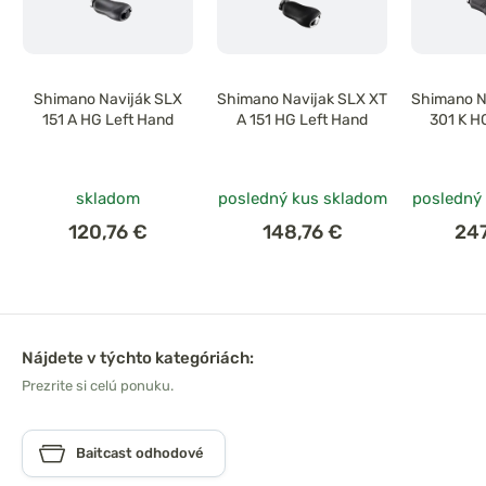
Shimano Naviják SLX
Shimano Navijak SLX XT
Shimano N
151 A HG Left Hand
A 151 HG Left Hand
301 K H
skladom
posledný kus skladom
posledný
120,76 €
148,76 €
24
Nájdete v týchto kategóriách:
Prezrite si celú ponuku.
Baitcast odhodové