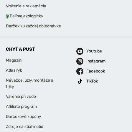
Vrátenie a reklamácia
Balíme ekologicky
Darček ku každej objednávke
CHYŤ A PUSŤ
Youtube
Magazín
Instagram
Atlas rýb
Facebook
Náväzce, uzly, montáže a
TikTok
triky
Varenie pri vode
Affiliate program
Darčekové kupóny
Zdroje na stiahnutie