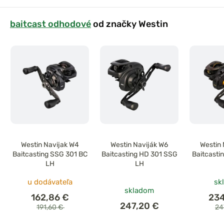
baitcast odhodové
od značky Westin
Westin Navijak W4
Westin Naviják W6
Westin 
Baitcasting SSG 301 BC
Baitcasting HD 301 SSG
Baitcasti
LH
LH
u dodávateľa
sk
skladom
162,86 €
234
247,20 €
191,60 €
24