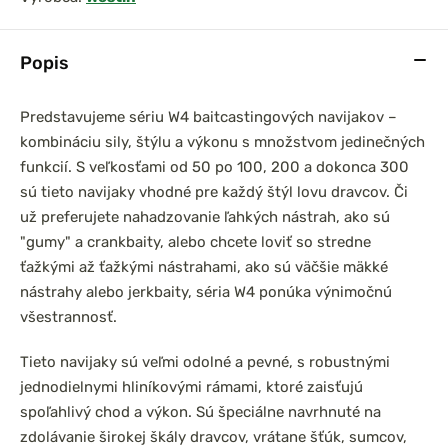
Popis
Predstavujeme sériu W4 baitcastingových navijakov –
kombináciu sily, štýlu a výkonu s množstvom jedinečných
funkcií. S veľkosťami od 50 po 100, 200 a dokonca 300
sú tieto navijaky vhodné pre každý štýl lovu dravcov. Či
už preferujete nahadzovanie ľahkých nástrah, ako sú
"gumy" a crankbaity, alebo chcete loviť so stredne
ťažkými až ťažkými nástrahami, ako sú väčšie mäkké
nástrahy alebo jerkbaity, séria W4 ponúka výnimočnú
všestrannosť.
Tieto navijaky sú veľmi odolné a pevné, s robustnými
jednodielnymi hliníkovými rámami, ktoré zaisťujú
spoľahlivý chod a výkon. Sú špeciálne navrhnuté na
zdolávanie širokej škály dravcov, vrátane šťúk, sumcov,