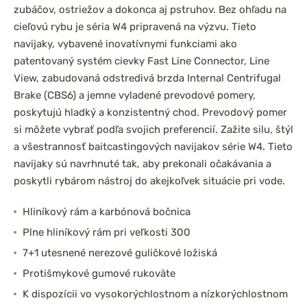
zubáčov, ostriežov a dokonca aj pstruhov. Bez ohľadu na
cieľovú rybu je séria W4 pripravená na výzvu. Tieto
navijaky, vybavené inovatívnymi funkciami ako
patentovaný systém cievky Fast Line Connector, Line
View, zabudovaná odstredivá brzda Internal Centrifugal
Brake (CBS6) a jemne vyladené prevodové pomery,
poskytujú hladký a konzistentný chod. Prevodový pomer
si môžete vybrať podľa svojich preferencií. Zažite silu, štýl
a všestrannosť baitcastingových navijakov série W4. Tieto
navijaky sú navrhnuté tak, aby prekonali očakávania a
poskytli rybárom nástroj do akejkoľvek situácie pri vode.
Hliníkový rám a karbónová bočnica
Plne hliníkový rám pri veľkosti 300
7+1 utesnené nerezové guličkové ložiská
Protišmykové gumové rukoväte
K dispozícii vo vysokorýchlostnom a nízkorýchlostnom