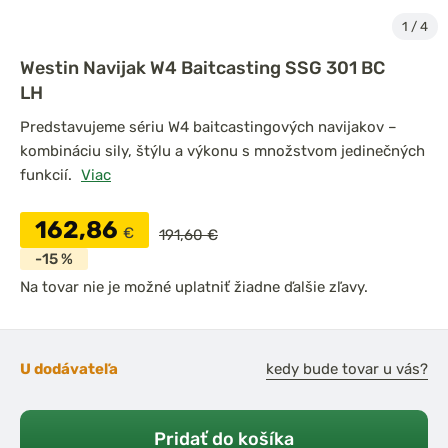
1
/
4
Westin Navijak W4 Baitcasting SSG 301 BC
LH
Predstavujeme sériu W4 baitcastingových navijakov –
kombináciu sily, štýlu a výkonu s množstvom jedinečných
funkcií.
Viac
162,86
€
191,60 €
-15 %
Na tovar nie je možné uplatniť žiadne ďalšie zľavy.
U dodávateľa
kedy bude tovar u vás?
Pridať do košíka