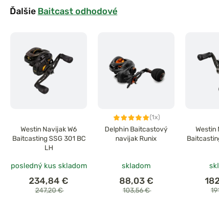
Ďalšie
Baitcast odhodové
(1x)
Westin Navijak W6
Delphin Baitcastový
Westin 
Baitcasting SSG 301 BC
navijak Runix
Baitcasti
LH
posledný kus skladom
skladom
sk
234,84 €
88,03 €
18
247,20 €
103,56 €
19