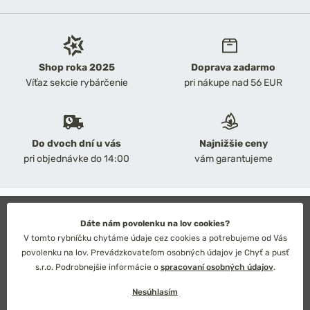
Shop roka 2025
Doprava zadarmo
Víťaz sekcie rybárčenie
pri nákupe nad 56 EUR
Do dvoch dní u vás
Najnižšie ceny
pri objednávke do 14:00
vám garantujeme
2026 Chyť a pusť
Obchodné podmienky
Dáte nám povolenku na lov cookies?
Ochrana osobných údajov
V tomto rybníčku chytáme údaje cez cookies a potrebujeme od Vás
Technické riešenie: Simplia s.r.o.
povolenku na lov. Prevádzkovateľom osobných údajov je Chyť a pusť
Strategický dizajn: Petr Široký
s.r.o. Podrobnejšie informácie o
spracovaní osobných údajov
.
Nesúhlasím