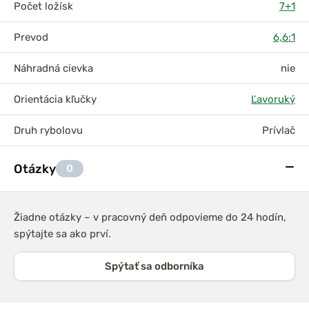
Počet ložísk
7+1
Prevod
6,6:1
Náhradná cievka
nie
Orientácia kľučky
Ľavoruký
Druh rybolovu
Prívlač
Otázky
0
Žiadne otázky – v pracovný deň odpovieme do 24 hodín,
spýtajte sa ako prví.
Spýtať sa odborníka