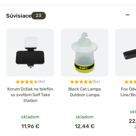
Súvisiace
23
(4x)
(5x)
Korum Držiak na telefón
Black Cat Lampa
Fox Odv
so svetlom Self Take
Outdoor Lampa
Line/Br
Station
sk
skladom
skladom
22
11,96 €
12,44 €