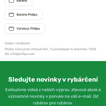
Batérie
Batérie Philips
Výrobca: Philips
Údaje o výrobcovi:
Philips Consumer Lifestyle B.V.,
Tussendiepen 4, Drachten, 9206
AD,
info@philips.com
Sledujte novinky v rybárčení
Exkluzívne videá z našich výprav, zľavové akcie a
významné novinky v ponuke na váš e-mail. Od
rybárov pre rybárov.