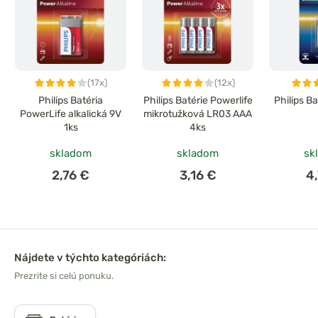
(17x)
(12x)
Philips Batéria
Philips Batérie Powerlife
Philips B
PowerLife alkalická 9V
mikrotužková LR03 AAA
1ks
4ks
skladom
skladom
sk
2,76 €
3,16 €
4
Nájdete v týchto kategóriách:
Prezrite si celú ponuku.