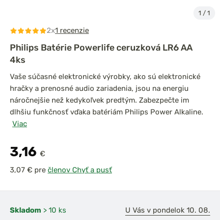
1
/
1
2x
1 recenzie
Philips Batérie Powerlife ceruzková LR6 AA
4ks
Vaše súčasné elektronické výrobky, ako sú elektronické
hračky a prenosné audio zariadenia, jsou na energiu
náročnejšie než kedykoľvek predtým. Zabezpečte im
dlhšiu funkčnosť vďaka batériám Philips Power Alkaline.
Viac
3,16
€
pre
členov Chyť a pusť
Skladom
> 10 ks
U Vás v pondelok 10. 08.