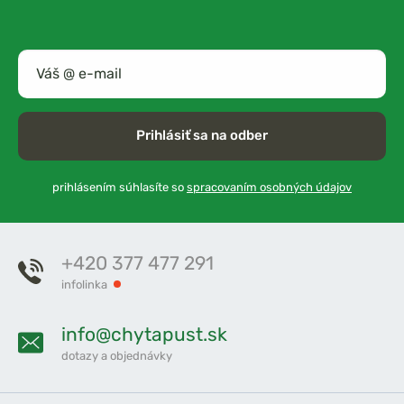
Prihlásiť sa na odber
prihlásením súhlasíte so
spracovaním osobných údajov
+420 377 477 291
infolinka
info@chytapust.sk
dotazy a objednávky