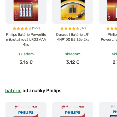
(12x)
(8x)
Philips Batérie Powerlife
Duracell Batérie LR1
Phili
mikrotužková LR03 AAA
MN9100 B2 1,5v 2ks
PowerLife
4ks
skladom
skladom
sk
3,16 €
3,12 €
2
batérie
od značky Philips