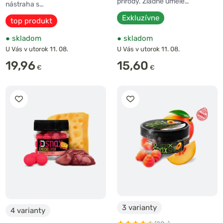
prírody. Žiadne umelé…
nástraha s…
Exkluzívne
top produkt
●
skladom
●
skladom
U Vás v utorok 11. 08.
U Vás v utorok 11. 08.
19,96
15,60
€
€
3 varianty
4 varianty