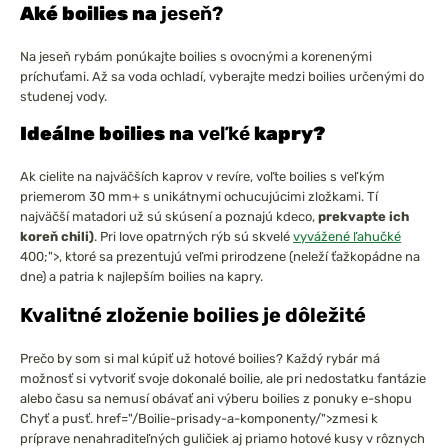
Aké boilies na
jeseň?
Na jeseň rybám ponúkajte boilies s ovocnými a korenenými
príchuťami. Až sa voda ochladí, vyberajte medzi boilies určenými do
studenej vody.
Ideálne boilies na
veľké
kapry?
Ak cielite na najväčších kaprov v revíre, voľte boilies s veľkým
priemerom 30 mm+ s unikátnymi ochucujúcimi zložkami. Tí
najväčší matadori už sú skúsení a poznajú kdeco,
prekvapte ich
koreň chili)
. Pri love opatrných rýb sú skvelé
vyvážené ľahučké
400;">, ktoré sa prezentujú veľmi prirodzene (neleží ťažkopádne na
dne) a patria k najlepším boilies na kapry.
Kvalitné zloženie boilies je dôležité
Prečo by som si mal kúpiť už hotové boilies? Každý rybár má
možnosť si vytvoriť svoje dokonalé boilie, ale pri nedostatku fantázie
alebo času sa nemusí obávať ani výberu boilies z ponuky e-shopu
Chyť a pusť. href="/Boilie-prisady-a-komponenty/">
zmesi
k
príprave nenahraditeľných guličiek aj priamo hotové kusy v rôznych