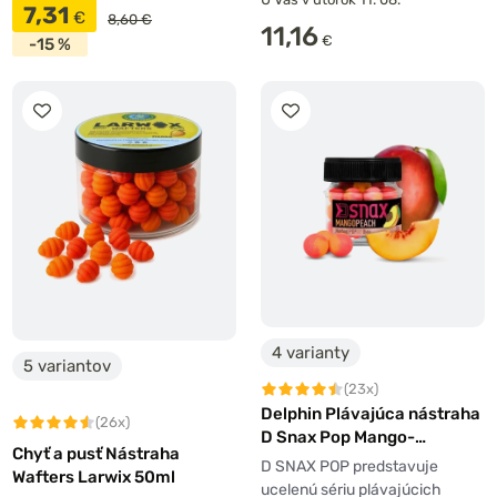
7,31
€
8,60 €
11,16
€
-15 %
4 varianty
5 variantov
(23x)
Delphin Plávajúca nástraha
(26x)
D Snax Pop Mango-
Chyť a pusť Nástraha
Broskyňa 20g
D SNAX POP predstavuje
Wafters Larwix 50ml
ucelenú sériu plávajúcich