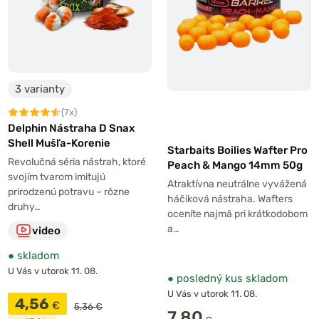
3 varianty
(7x)
Delphin Nástraha D Snax
Shell Mušľa-Korenie
Starbaits Boilies Wafter Pro
Revolučná séria nástrah, ktoré
Peach & Mango 14mm 50g
svojím tvarom imitujú
Atraktívna neutrálne vyvážená
prirodzenú potravu – rôzne
háčiková nástraha. Wafters
druhy…
oceníte najmä pri krátkodobom
a…
video
●
skladom
U Vás v utorok 11. 08.
●
posledný kus skladom
U Vás v utorok 11. 08.
4,56
€
5,36 €
7,80