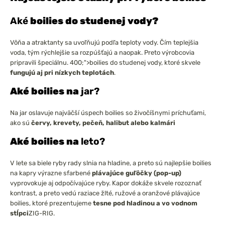
Aké
boilies do studenej vody?
Vôňa a atraktanty sa uvoľňujú podľa teploty vody. Čím teplejšia
voda, tým rýchlejšie sa rozpúšťajú a naopak. Preto výrobcovia
pripravili špeciálnu
. 400;">boilies do studenej vody
, ktoré skvele
fungujú aj pri nízkych teplotách
.
Aké boilies na
jar?
Na jar oslavuje najväčší úspech boilies so živočíšnymi príchuťami,
ako sú
červy, krevety, pečeň, halibut alebo kalmári
Aké boilies na
leto?
V lete sa biele ryby rady slnia na hladine, a preto sú najlepšie boilies
na kapry výrazne sfarbené
plávajúce guľôčky (pop-up)
vyprovokuje aj odpočívajúce ryby. Kapor dokáže skvele rozoznať
kontrast, a preto vedú raziace žlté, ružové a oranžové plávajúce
boilies, ktoré prezentujeme
tesne pod hladinou a vo vodnom
stĺpci
ZIG-RIG
.