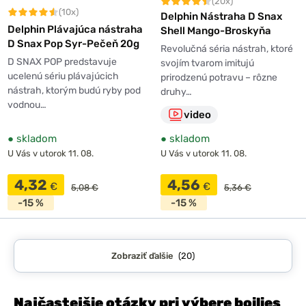
(20x)
(10x)
Delphin Nástraha D Snax
Delphin Plávajúca nástraha
Shell Mango-Broskyňa
D Snax Pop Syr-Pečeň 20g
Revolučná séria nástrah, ktoré
D SNAX POP predstavuje
svojím tvarom imitujú
ucelenú sériu plávajúcich
prirodzenú potravu – rôzne
nástrah, ktorým budú ryby pod
druhy…
vodnou…
video
●
skladom
●
skladom
U Vás v utorok 11. 08.
U Vás v utorok 11. 08.
4,32
4,56
€
€
5,08 €
5,36 €
-15 %
-15 %
Zobraziť ďalšie
(20)
Najčastejšie otázky pri výbere boilies