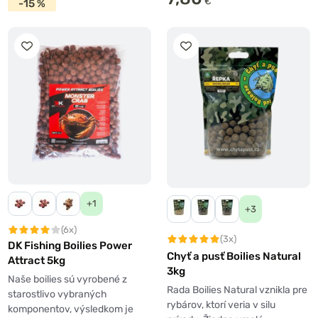
€
-15 %
+1
+3
(6x)
(3x)
DK Fishing Boilies Power
Chyť a pusť Boilies Natural
Attract 5kg
3kg
Naše boilies sú vyrobené z
Rada Boilies Natural vznikla pre
starostlivo vybraných
rybárov, ktorí veria v silu
komponentov, výsledkom je