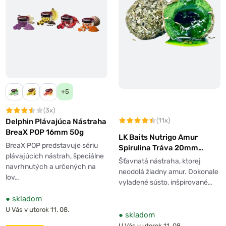
+5
(3x)
(11x)
Delphin Plávajúca Nástraha
BreaX POP 16mm 50g
LK Baits Nutrigo Amur
BreaX POP predstavuje sériu
Spirulina Tráva 20mm
plávajúcich nástrah, špeciálne
150ml
Šťavnatá nástraha, ktorej
navrhnutých a určených na
neodolá žiadny amur. Dokonale
lov…
vyladené sústo, inšpirované…
●
skladom
U Vás v utorok 11. 08.
●
skladom
U Vás v utorok 11. 08.