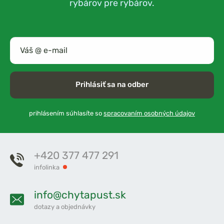
rybárov pre rybárov.
Prihlásiť sa na odber
prihlásením súhlasíte so
spracovaním osobných údajov
+420 377 477 291
infolinka
info@chytapust.sk
dotazy a objednávky