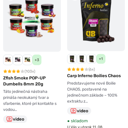
+1
+3
(6x)
(103x)
Carp Inferno Boilies Chaos
Zfish Smoke POP-UP
Predstavujeme nové Boilie
Dumbells 8mm 20g
CHAOS, postavené na
Táto jedinečná nástraha
jedinečnom základe – 100%
prináša neokukaný tvar a
extraktu z…
sfarbenie, ktoré pri kontakte s
vodou…
video
video
●
skladom
U Vás v utorok 11. 08.