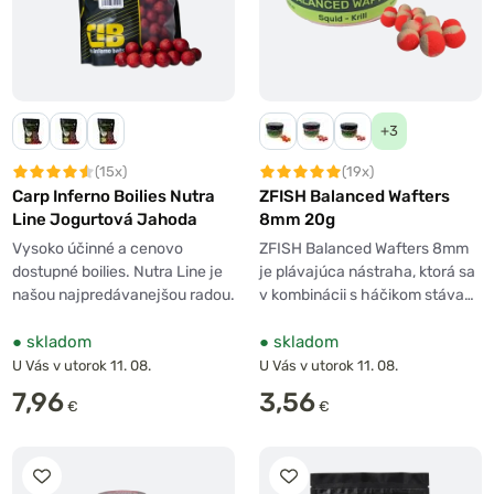
+3
(15x)
(19x)
Carp Inferno Boilies Nutra
ZFISH Balanced Wafters
Line Jogurtová Jahoda
8mm 20g
Vysoko účinné a cenovo
ZFISH Balanced Wafters 8mm
dostupné boilies. Nutra Line je
je plávajúca nástraha, ktorá sa
našou najpredávanejšou radou.
v kombinácii s háčikom stáva…
●
skladom
●
skladom
U Vás v utorok 11. 08.
U Vás v utorok 11. 08.
7,96
3,56
€
€