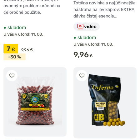
Totálna novinka a najúčinnejšia
ovocným profilom určené na
nástraha na lov kaprov. EXTRA
celoročné použitie.
dávka čistej esencie…
video
●
skladom
U Vás v utorok 11. 08.
●
skladom
U Vás v utorok 11. 08.
7
€
9,96 €
9,96
€
-30 %