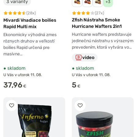
3 varianty
+3
(27x)
(28x)
Zfish Nástraha Smoke
Mivardi Vnadiace boilies
Hurricane Wafters 2in1
Rapid Multi mix
Hurricane wafters predstavuje
Ekonomicky výhodná zmes
jedinečnú nástrahu s výrazným
rôznych druhov a veľkostí
prevedením, ktorá vytvára vo…
boilies Rapid určená pre
masívne…
video
●
skladom
●
skladom
U Vás v utorok 11. 08.
U Vás v utorok 11. 08.
37,96
5
€
€