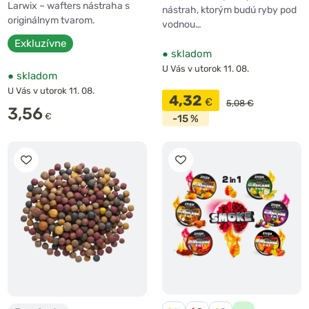
Larwix – wafters nástraha s
nástrah, ktorým budú ryby pod
originálnym tvarom.
vodnou…
Exkluzívne
●
skladom
U Vás v utorok 11. 08.
●
skladom
U Vás v utorok 11. 08.
4,32
€
5,08 €
3,56
€
-15 %