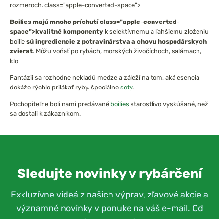
rozmeroch. class="apple-converted-space">
Boilies majú
mnoho príchutí
class="apple-converted-
space">kvalitné komponenty
k selektívnemu a ľahšiemu zloženiu
boilie
sú ingrediencie z potravinárstva a chovu hospodárskych
zvierat
. Môžu voňať po rybách, morských živočíchoch, salámach,
klo
Fantázii sa rozhodne nekladú medze a záleží na tom, aká esencia
dokáže rýchlo prilákať ryby. špeciálne
sety
.
Pochopiteľne boli nami predávané
boilies
starostlivo vyskúšané, než
sa dostali k zákazníkom.
Sledujte novinky v rybárčení
Exkluzívne videá z našich výprav, zľavové akcie a
významné novinky v ponuke na váš e-mail. Od