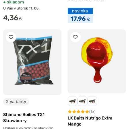
●
skladom
U Vás v utorok 11. 08.
novinka
4,36
17,96
€
€
2 varianty
(1x)
Shimano Boilies TX1
LK Baits Nutrigo Extra
Strawberry
Mango
Boilies s výrazným sladkým