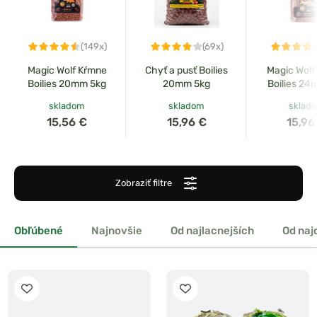
(149x)
(69x)
Magic Wolf Kŕmne
Chyť a pusť Boilies
Magic Wolf
Boilies 20mm 5kg
20mm 5kg
Boilies 24
skladom
skladom
sklad
15,56 €
15,96 €
15,96
Zobraziť filtre
Obľúbené
Najnovšie
Od najlacnejších
Od naj