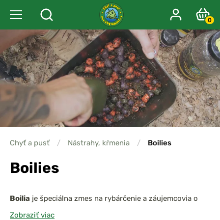
0
Chyť a pusť
/
Nástrahy, kŕmenia
/
Boilies
Boilies
Boilia
je špeciálna zmes na rybárčenie a záujemcovia o
chytanie rýb sa s ňou stretávajú už dlhé roky. Najrôznejšie
Zobraziť viac