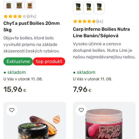
(69x)
(6x)
Chyť a pusť Boilies 20mm
Carp Inferno Boilies Nutra
5kg
Line Banán/Sépiová
Objavte boilies, ktoré bolo
Vysoko účinné a cenovo
vyvinuté priamo na základe
dostupné boilies. Nutra Line je
skúseností českých rybárov.
našou najpredávanejšou radou.
Exkluzívne
top produkt
●
skladom
●
skladom
U Vás v utorok 11. 08.
U Vás v utorok 11. 08.
15,96
7,96
€
€