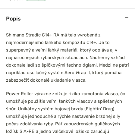
Popis
Shimano Stradic C14+ RA má telo vyrobené z
najmodernejšieho ľahkého kompozitu CI4+. Je to
superpevný a veľmi ľahký materiál, ktorý odoláva aj v
najnáročnejších rybárskych situáciách. Nádherný vzhľad
dokonale ladí so špičkovými technológiami. Medzi ne patrí
napríklad oscilačný systém Aero Wrap II, ktorý pomáha
zabezpečiť dokonalé ukladanie vlasca.
Power Roller výrazne znižuje riziko zamotania vlasca, čo
umožňuje použitie veľmi tenkých vlascov a splietaných
šnúr. Unikátny systém bojovej brzdy (Fightin' Drag)
umožňuje jednoduché a rýchle nastavenie brzdnej sily
počas zdolávania ryby. Päť zapuzdrených guličkových
ložísk S A-RB a jedno valčekové ložisko zaručujú