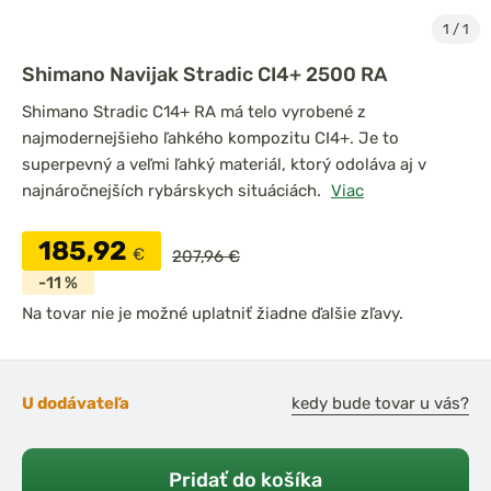
1
/
1
Shimano Navijak Stradic CI4+ 2500 RA
Shimano Stradic C14+ RA má telo vyrobené z
najmodernejšieho ľahkého kompozitu CI4+. Je to
superpevný a veľmi ľahký materiál, ktorý odoláva aj v
najnáročnejších rybárskych situáciách.
Viac
185,92
€
207,96 €
-11 %
Na tovar nie je možné uplatniť žiadne ďalšie zľavy.
U dodávateľa
kedy bude tovar u vás?
Pridať do košíka