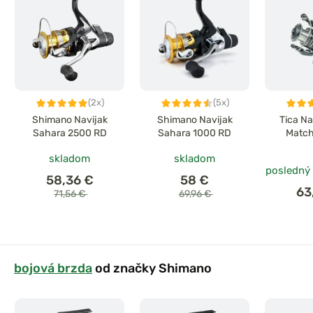
(2x)
(5x)
Shimano Navijak
Shimano Navijak
Tica Na
Sahara 2500 RD
Sahara 1000 RD
Match
skladom
skladom
posledný
58,36 €
58 €
63
71,56 €
69,96 €
bojová brzda
od značky Shimano