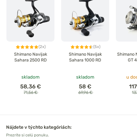
(2x)
(5x)
Shimano Navijak
Shimano Navijak
Shimano N
Sahara 2500 RD
Sahara 1000 RD
GT 
skladom
skladom
u do
58,36 €
58 €
11
71,56 €
69,96 €
13
Nájdete v týchto kategóriách:
Prezrite si celú ponuku.