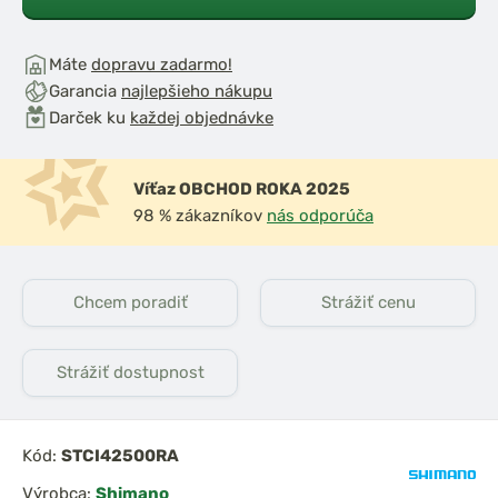
Máte
dopravu zadarmo!
Garancia
najlepšieho nákupu
Darček ku
každej objednávke
Víťaz OBCHOD ROKA 2025
ijak Ultegra
Shimano Navijak Big
98 % zákazníkov
nás odporúča
14000
Baitrunner LC 14000
XTB
Chcem poradiť
Strážiť cenu
Strážiť dostupnost
Kód:
STCI42500RA
Výrobca:
Shimano