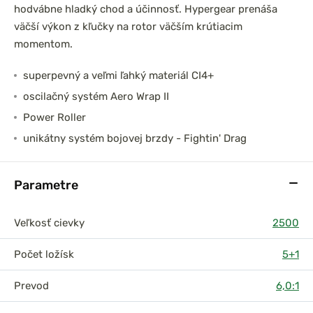
hodvábne hladký chod a účinnosť. Hypergear prenáša
väčší výkon z kľučky na rotor väčším krútiacim
momentom.
superpevný a veľmi ľahký materiál CI4+
oscilačný systém Aero Wrap II
Power Roller
unikátny systém bojovej brzdy - Fightin' Drag
Parametre
Veľkosť cievky
2500
Počet ložísk
5+1
Prevod
6,0:1