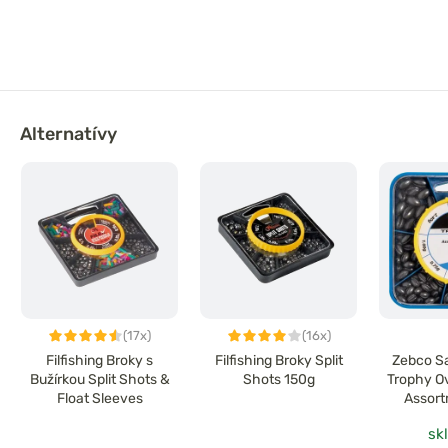
Alternatívy
(17x)
(16x)
Filfishing Broky s
Filfishing Broky Split
Zebco S
Bužírkou Split Shots &
Shots 150g
Trophy Ov
Float Sleeves
Assort
sk