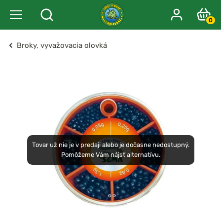
0
Broky, vyvažovacia olovká
Tovar už nie je v predaji alebo je dočasne nedostupný.
Pomôžeme Vám nájsť alternatívu.