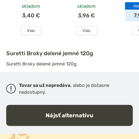
no
skladom
skladom
3,40 €
3,96 €
7
Viac
Viac
Suretti Broky delené jemné 120g
Suretti Broky delené jemné 120g
Tovar sa už nepredáva
, alebo je dočasne
nedostupný.
Nájsť alternatívu