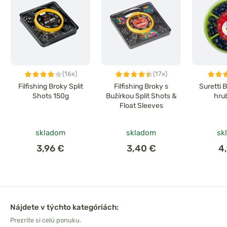
(16x)
(17x)
Filfishing Broky Split
Filfishing Broky s
Suretti 
Shots 150g
Bužírkou Split Shots &
hru
Float Sleeves
skladom
skladom
sk
3,96 €
3,40 €
4
Nájdete v týchto kategóriách:
Prezrite si celú ponuku.