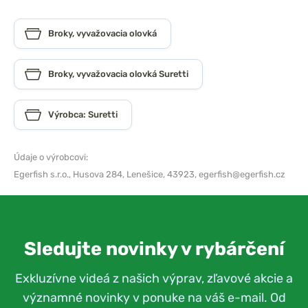
Broky, vyvažovacia olovká
Broky, vyvažovacia olovká Suretti
Výrobca: Suretti
Údaje o výrobcovi:
Egerfish s.r.o.,
Husova 284, Lenešice, 43923,
egerfish@egerfish.cz
Sledujte novinky v rybárčení
Exkluzívne videá z našich výprav, zľavové akcie a
významné novinky v ponuke na váš e-mail. Od