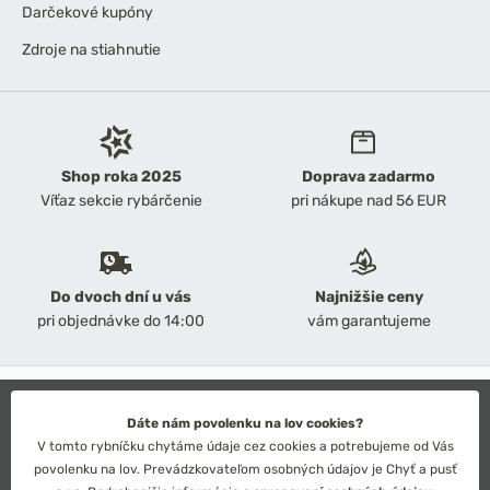
Darčekové kupóny
Zdroje na stiahnutie
Shop roka 2025
Doprava zadarmo
Víťaz sekcie rybárčenie
pri nákupe nad 56 EUR
Do dvoch dní u vás
Najnižšie ceny
pri objednávke do 14:00
vám garantujeme
2026 Chyť a pusť
Obchodné podmienky
Dáte nám povolenku na lov cookies?
Ochrana osobných údajov
V tomto rybníčku chytáme údaje cez cookies a potrebujeme od Vás
Technické riešenie: Simplia s.r.o.
povolenku na lov. Prevádzkovateľom osobných údajov je Chyť a pusť
Strategický dizajn: Petr Široký