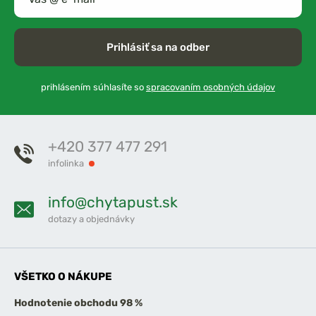
Prihlásiť sa na odber
prihlásením súhlasíte so
spracovaním osobných údajov
+420 377 477 291
infolinka
info@chytapust.sk
dotazy a objednávky
VŠETKO O NÁKUPE
Hodnotenie obchodu 98 %