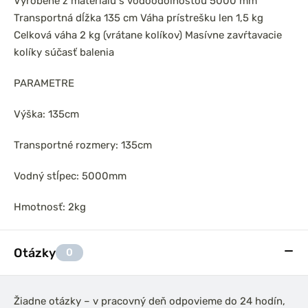
Vyrobené z materiálu s vodoodolnosťou 5000 mm
Transportná dĺžka 135 cm
Váha prístrešku len 1,5 kg
Celková váha 2 kg (vrátane kolíkov)
Masívne zavŕtavacie
kolíky súčasť balenia
PARAMETRE
Výška: 135cm
Transportné rozmery: 135cm
Vodný stĺpec: 5000mm
Hmotnosť: 2kg
Otázky
0
Žiadne otázky – v pracovný deň odpovieme do 24 hodín,