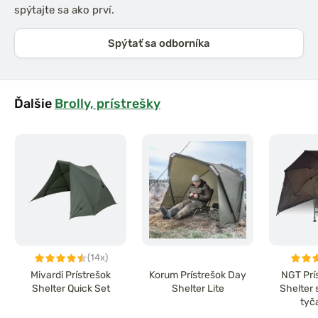
spýtajte sa ako prví.
Spýtať sa odborníka
Ďalšie
Brolly, prístrešky
(14x)
Mivardi Prístrešok
Korum Prístrešok Day
NGT Prí
Shelter Quick Set
Shelter Lite
Shelter 
tyč