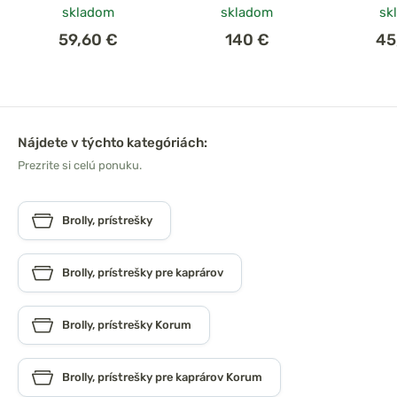
skladom
skladom
sk
59,60 €
140 €
45
Nájdete v týchto kategóriách:
Prezrite si celú ponuku.
Brolly, prístrešky
Brolly, prístrešky pre kaprárov
Brolly, prístrešky Korum
Brolly, prístrešky pre kaprárov Korum