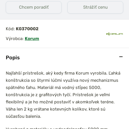
Chcem poradiť
Strážiť cenu
Kód:
K0370002
Výrobca:
Korum
Popis
Najľahší prístrešok, aký kedy firma Korum vyrobila. Ľahká
konštrukcia so štyrmi lúčmi využíva nový mechanizmus
spätného ťahu. Materiál má vodný stĺpec 5000,
konštrukcia je z grafitových tyčí. Prístrešok je veľmi
flexibilný a je ho možné postaviť v akomkoľvek teréne.
Váha len 2 kg vrátane kotevných kolíkov, ktoré sú
súčasťou balenia.