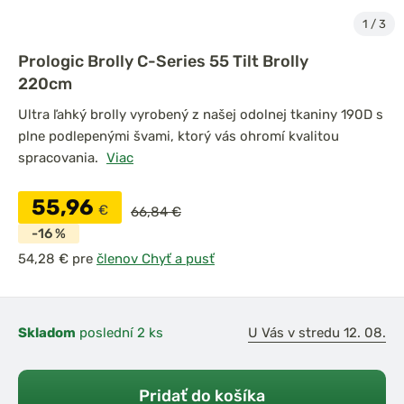
1
/
3
Prologic Brolly C-Series 55 Tilt Brolly
220cm
Ultra ľahký brolly vyrobený z našej odolnej tkaniny 190D s
plne podlepenými švami, ktorý vás ohromí kvalitou
spracovania.
Viac
55,96
€
66,84 €
-16 %
pre
členov Chyť a pusť
Skladom
poslední 2 ks
U Vás v stredu 12. 08.
Pridať do košíka