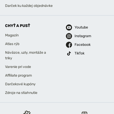
Darček ku každej objednávke
CHYŤ A PUSŤ
Youtube
Magazín
Instagram
Atlas rýb
Facebook
Náväzce, uzly, montáže a
TikTok
triky
Varenie pri vode
Affiliate program
Darčekové kupóny
Zdroje na stiahnutie