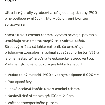
Ultra ľahký brolly vyrobený z našej odolnej tkaniny 190D s
plne podlepenými švami, ktorý vás ohromí kvalitou
spracovania.
Konštrukcia s ôsmimi rebrami vytvára pevnejší povrch a
umožňuje rovnomerné rozptýlenie vetra a dažďa.
Stredový kríž sa dá ľahko nakloniť, čo umožňuje
príslušným způsobom maximalizovať svoj priestor. Výška
je plne nastaviteľná vďaka teleskopickej stredovej tyči.
Vrátane nylonového puzdra pre ľahký transport.
Vodoodolný materiál 190D s vodným stĺpcom 8.000mm
Podlepené švy
Ľahká oceľová konštrukcia s ôsmimi rebrami
Nastaviteľná stredová tyč 130cm-210cm
Vrátane transportného puzdra