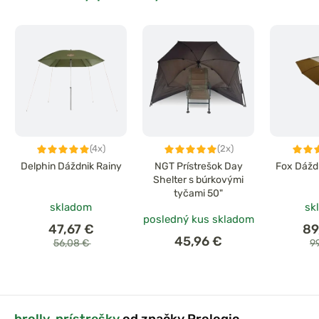
(4x)
(2x)
Delphin Dáždnik Rainy
NGT Prístrešok Day
Fox Dáždn
Shelter s búrkovými
tyčami 50"
skladom
sk
posledný kus skladom
47,67 €
89
45,96 €
56,08 €
9
brolly, prístrešky
od značky Prologic