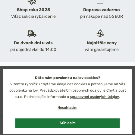
Shop roka 2025
Doprava zadarmo
Víťaz sekcie rybárčenie
pri nákupe nad 56 EUR
Do dvoch dní u vás
Najnižšie ceny
pri objednávke do 14:00
vám garantujeme
2026 Chyť a pusť
Obchodné podmienky
Dáte nám povolenku na lov cookies?
Ochrana osobných údajov
V tomto rybníčku chytáme údaje cez cookies a potrebujeme od Vás
Technické riešenie: Simplia s.r.o.
povolenku na lov. Prevádzkovateľom osobných údajov je Chyť a pusť
Strategický dizajn: Petr Široký
s.r.o. Podrobnejšie informácie o
spracovaní osobných údajov
.
Nesúhlasím
Skladom
2 ks
Súhlasím
Slovensko
Česko
Euro
Kč
Pridať do košíka
55,96 €
66,84 €