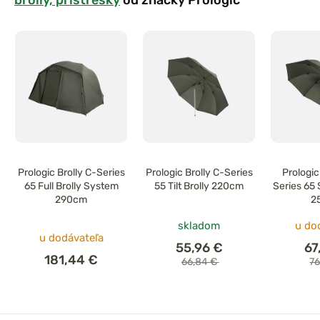
Prologic Brolly C-Series
Prologic Brolly C-Series
Prologi
65 Full Brolly System
55 Tilt Brolly 220cm
Series 65
290cm
2
skladom
u do
u dodávateľa
55,96 €
67
181,44 €
66,84 €
7