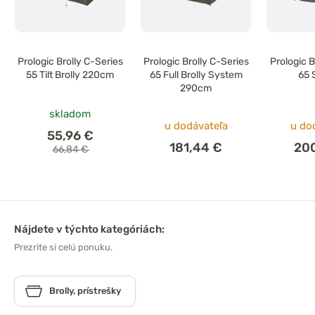
Prologic Brolly C-Series
Prologic Brolly C-Series
Prologic 
55 Tilt Brolly 220cm
65 Full Brolly System
65 
290cm
skladom
u dodávateľa
u do
55,96 €
181,44 €
200
66,84 €
Nájdete v týchto kategóriách:
Prezrite si celú ponuku.
Brolly, prístrešky