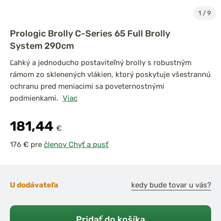
1
/
9
Prologic Brolly C-Series 65 Full Brolly
System 290cm
Ľahký a jednoducho postaviteľný brolly s robustným
rámom zo sklenených vlákien, ktorý poskytuje všestrannú
ochranu pred meniacimi sa poveternostnými
podmienkami.
Viac
181,44
€
pre
členov Chyť a pusť
U dodávateľa
kedy bude tovar u vás?
Pridať do košíka