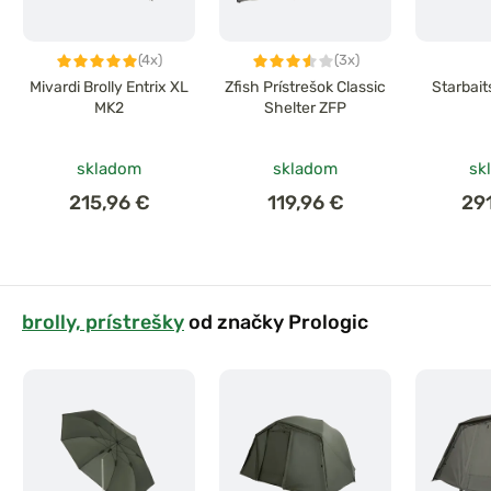
(4x)
(3x)
Mivardi Brolly Entrix XL
Zfish Prístrešok Classic
Starbait
MK2
Shelter ZFP
skladom
skladom
sk
215,96 €
119,96 €
29
brolly, prístrešky
od značky Prologic