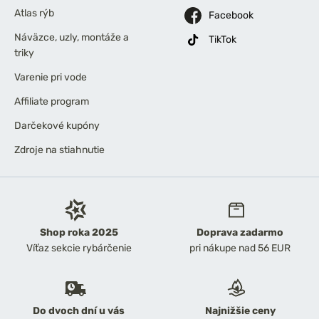
Atlas rýb
Facebook
Náväzce, uzly, montáže a
TikTok
triky
Varenie pri vode
Affiliate program
Darčekové kupóny
Zdroje na stiahnutie
Shop roka 2025
Doprava zadarmo
Víťaz sekcie rybárčenie
pri nákupe nad 56 EUR
Do dvoch dní u vás
Najnižšie ceny