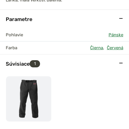
Ľahká, malá veľkosť balenia.
Parametre
Pohlavie
Pánske
Farba
Čierna
,
Červená
Súvisiace
1