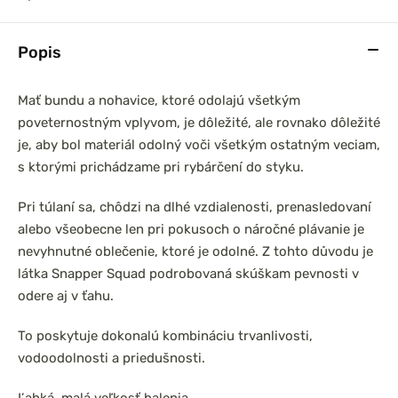
Popis
Mať bundu a nohavice, ktoré odolajú všetkým
poveternostným vplyvom, je dôležité, ale rovnako dôležité
je, aby bol materiál odolný voči všetkým ostatným veciam,
Tričko s
Delphin Bunda alebo
s ktorými prichádzame pri rybárčení do styku.
 UV Armor
nohavice CruisAir
e 50+
Spring 5T
Pri túlaní sa, chôdzi na dlhé vzdialenosti, prenasledovaní
alebo všeobecne len pri pokusoch o náročné plávanie je
nevyhnutné oblečenie, ktoré je odolné. Z tohto důvodu je
látka Snapper Squad podrobovaná skúškam pevnosti v
odere aj v ťahu.
To poskytuje dokonalú kombináciu trvanlivosti,
vodoodolnosti a priedušnosti.