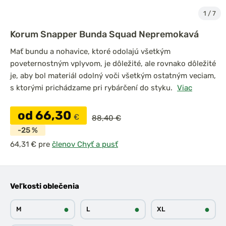
1
/
7
Korum Snapper Bunda Squad Nepremokavá
Mať bundu a nohavice, ktoré odolajú všetkým
poveternostným vplyvom, je dôležité, ale rovnako dôležité
je, aby bol materiál odolný voči všetkým ostatným veciam,
s ktorými prichádzame pri rybárčení do styku.
Viac
od 66,30
€
88,40 €
-25 %
pre
členov Chyť a pusť
Veľkosti oblečenia
●
●
●
M
L
XL