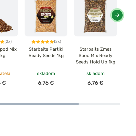
(2x)
(2x)
Spod Mix
Starbaits Partikl
Starbaits Zmes
Sta
5kg
Ready Seeds 1kg
Spod Mix Ready
part
Seeds Hold Up 1kg
Rea
ateľa
skladom
skladom
6 €
6,76 €
6,76 €