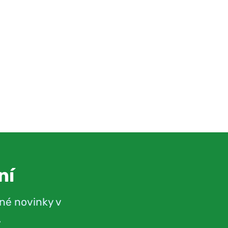
ní
né novinky v
.