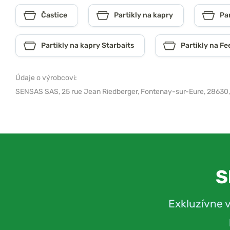
Častice
Partikly na kapry
Pa
Partikly na kapry Starbaits
Partikly na Fe
Údaje o výrobcovi:
SENSAS SAS,
25 rue Jean Riedberger, Fontenay-sur-Eure, 28630
S
Exkluzívne 