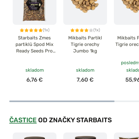
(1x)
(1x)
Starbaits Zmes
Mikbaits Partikl
Mikbaits P
partiklů Spod Mix
Tigrie orechy
Tigrie ore
Ready Seeds Pro
Jumbo 1kg
1kg
posledn
skladom
skladom
skla
6,76 €
7,60 €
55,9
ČASTICE
OD ZNAČKY STARBAITS