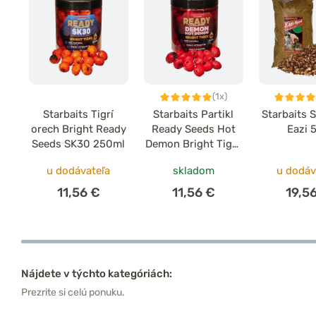
(1x)
Starbaits Tigrí
Starbaits Partikl
Starbaits 
orech Bright Ready
Ready Seeds Hot
Eazi 
Seeds SK30 250ml
Demon Bright Tiger
250ml
u dodávateľa
skladom
u dodáv
11,56 €
11,56 €
19,5
Nájdete v týchto kategóriách:
Prezrite si celú ponuku.