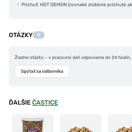
Príchuť: HOT DEMON (rovnaké zloženie príchute ako
OTÁZKY
0
Žiadne otázky – v pracovný deň odpovieme do 24 hodín, s
Spýtať sa odborníka
ĎALŠIE
ČASTICE