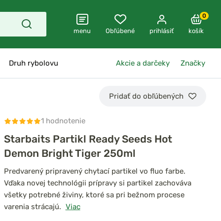
0
menu
Obľúbené
prihlásiť
košík
Druh rybolovu
Akcie a darčeky
Značky
Pridať do obľúbených
1 hodnotenie
Starbaits Partikl Ready Seeds Hot
Demon Bright Tiger 250ml
Predvarený pripravený chytací partikel vo fluo farbe.
Vďaka novej technológii prípravy si partikel zachováva
všetky potrebné živiny, ktoré sa pri bežnom procese
varenia strácajú.
Viac