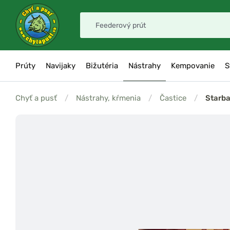
Prúty
Navijaky
Bižutéria
Nástrahy
Kempovanie
S
Chyť a pusť
/
Nástrahy, kŕmenia
/
Častice
/
Starba