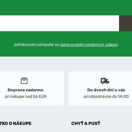
prihlásením súhlasíte so
spracovaním osobných údajov
Doprava zadarmo
Do dvoch dní u vás
pri nákupe nad 56 EUR
pri objednávke do 14:00
TKO O NÁKUPE
CHYŤ A PUSŤ