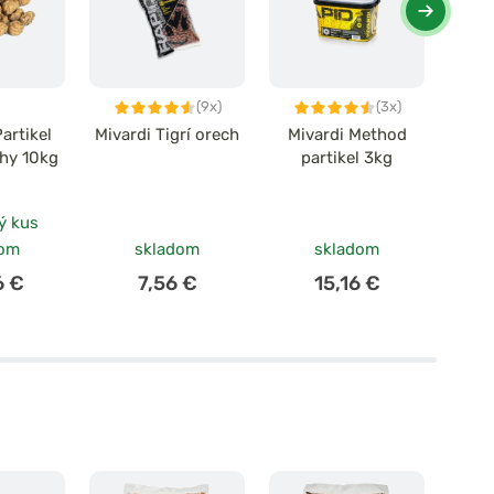
(9x)
(3x)
artikel
Mivardi Tigrí orech
Mivardi Method
Chyti
chy 10kg
partikel 3kg
ý kus
dom
skladom
skladom
6 €
7,56 €
15,16 €