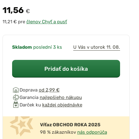
11,56
€
pre
členov Chyť a pusť
Skladom
poslední 3 ks
U Vás v utorok 11. 08.
Pridať do košíka
Doprava
od 2,99 €
Garancia
najlepšieho nákupu
Darček ku
každej objednávke
Víťaz OBCHOD ROKA 2025
98 % zákazníkov
nás odporúča