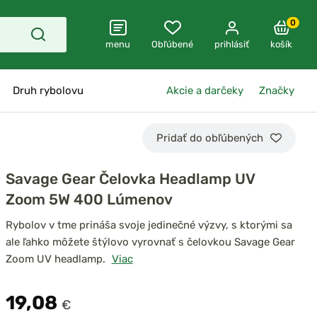
0
menu
Obľúbené
prihlásiť
košík
Druh rybolovu
Akcie a darčeky
Značky
Pridať do obľúbených
Savage Gear Čelovka Headlamp UV
Zoom 5W 400 Lúmenov
Rybolov v tme prináša svoje jedinečné výzvy, s ktorými sa
ale ľahko môžete štýlovo vyrovnať s čelovkou Savage Gear
Zoom UV headlamp.
Viac
19,08
€