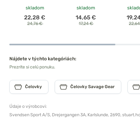
skladom
skladom
skla
22,28 €
14,65 €
19,2
24,76 €
17,24 €
22,6
Nájdete v týchto kategóriách:
Prezrite si celú ponuku.
Čelovky
Čelovky Savage Gear
Údaje o výrobcovi:
Svendsen Sport A/S,
Drejergangen 3A, Karlslunde, 2690,
stuart.h