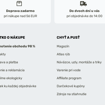
Doprava zadarmo
Do dvoch dní u vás
pri nákupe nad 56 EUR
pri objednávke do 14:00
TKO O NÁKUPE
CHYŤ A PUSŤ
otenie obchodu 98 %
Magazín
akty
Atlas rýb
ava a platba
Náväzce, uzly, montáže a triky
enie a reklamácia
Varenie pri vode
líme ekologicky
Affiliate program
ek ku každej objednávke
Darčekové kupóny
Zdroje na stiahnutie