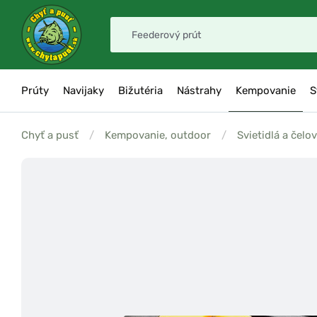
Prúty
Navijaky
Bižutéria
Nástrahy
Kempovanie
S
Chyť a pusť
/
Kempovanie, outdoor
/
Svietidlá a čelo