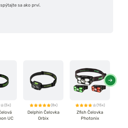
pýtajte sa ako prví.
(5x)
(8x)
(15x)
Čelová
Delphin Čelovka
Zfish Čelovka
Del
non UC
Orbix
Photonix
O