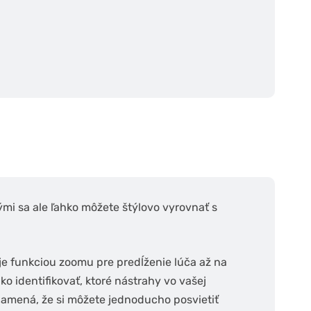
ými sa ale ľahko môžete štýlovo vyrovnať s
je funkciou zoomu pre predĺženie lúča až na
o identifikovať, ktoré nástrahy vo vašej
znamená, že si môžete jednoducho posvietiť