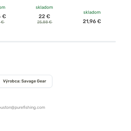
dom
skladom
skladom
4 €
22 €
21,96 €
4 €
25,88 €
Výrobca: Savage Gear
ouston@purefishing.com