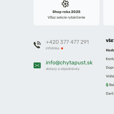
Shop roka 2025
Víťaz sekcie rybárčenie
VŠE
+420 377 477 291
infolinka
Hodn
Kont
info@chytapust.sk
Dopr
dotazy a objednávky
Vrát
Ba
Darč