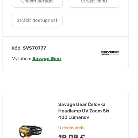
Chcem poradiť
Strážiť cenu
Strážiť dostupnost
Kód:
SVS70777
Výrobca:
Savage Gear
Savage Gear Čelovka
Headlamp UV Zoom 5W
400 Lúmenov
U dodávateľa
19,08 €