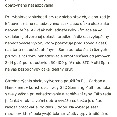
opätovného nasadzovania.
Pri rybolove v blízkosti prvkov alebo stavieb, alebo keď je
kľúčové presné nahadzovania, sa kratšia dĺžka ukáže ako
neoceniteľná. Ak však zahliadnete ryby kŕmiace sa vo
vzdialenej otvorenej oblasti, predĺžená dĺžka a vylepšený
nahadzovacie výkon, ktorý poskytuje predlžovacia časť,
sa stanú nepostrádateľnými. Séria ponúka šesť rôznych
prútov s rôznymi nahadzovacie hmotnosťami od jemných
3-14 g až po robustných 50-100 g. V rade STC Multi Spin
na vás bezpochyby čaká ideálny prút.
Stredne rýchla akcia, vytvorená použitím Full Carbon a
Nanosheet v konštrukcii rady STC Spinning Multi, ponúka
skvelý výkon pri nahadzovania a zdolávaní ryby. Táto rada
je ľahká v ruke a veľmi dobre vyvážená, takže je s ňou
radosť pracovať aj po dlhšiu dobu. Na výber je šesť
modelov, ktoré pokrývajú takmer všetky typy tradičného