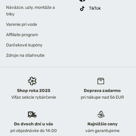
Náväzce, uzly, montáže a
TikTok
triky
Varenie pri vode
Affiliate program
Darčekové kupóny
Zdroje na stiahnutie
Shop roka 2025
Doprava zadarmo
Víťaz sekcie rybárčenie
pri nákupe nad 56 EUR
Do dvoch dní u vás
Najnižšie ceny
pri objednávke do 14:00
vám garantujeme