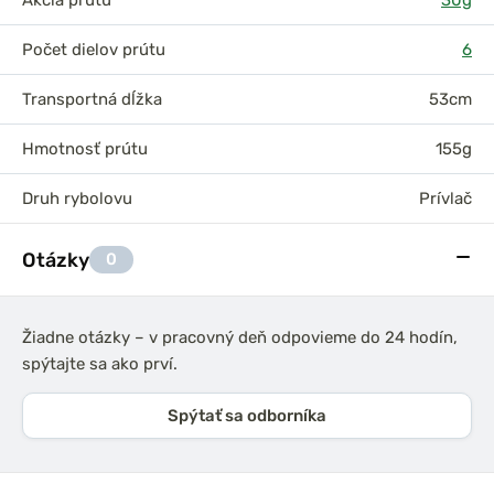
Akcia prútu
30g
Počet dielov prútu
6
Transportná dĺžka
53cm
Hmotnosť prútu
155g
Druh rybolovu
Prívlač
Otázky
0
Žiadne otázky – v pracovný deň odpovieme do 24 hodín,
spýtajte sa ako prví.
Spýtať sa odborníka