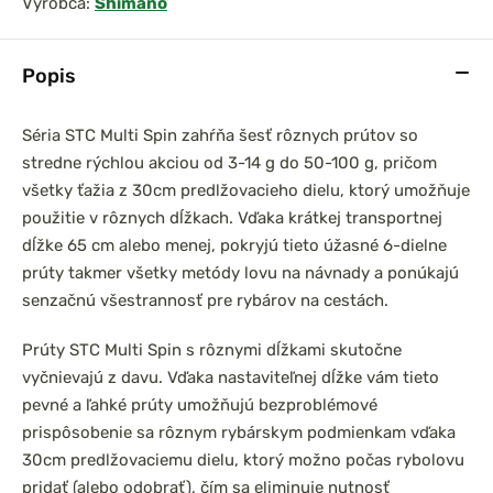
Výrobca:
Shimano
Popis
prársky set
Chyť a pusť Neoprénová
Séria STC Multi Spin zahŕňa šesť rôznych prútov so
0 3,6m 3lb
páska na prúty 2ks
stredne rýchlou akciou od 3-14 g do 50-100 g, pričom
el
všetky ťažia z 30cm predlžovacieho dielu, ktorý umožňuje
použitie v rôznych dĺžkach. Vďaka krátkej transportnej
dĺžke 65 cm alebo menej, pokryjú tieto úžasné 6-dielne
prúty takmer všetky metódy lovu na návnady a ponúkajú
senzačnú všestrannosť pre rybárov na cestách.
Prúty STC Multi Spin s rôznymi dĺžkami skutočne
vyčnievajú z davu. Vďaka nastaviteľnej dĺžke vám tieto
pevné a ľahké prúty umožňujú bezproblémové
prispôsobenie sa rôznym rybárskym podmienkam vďaka
30cm predlžovaciemu dielu, ktorý možno počas rybolovu
pridať (alebo odobrať), čím sa eliminuje nutnosť