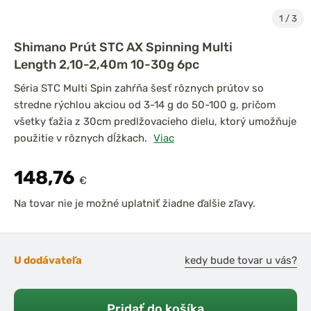
1
/
3
Shimano Prút STC AX Spinning Multi
Length 2,10-2,40m 10-30g 6pc
Séria STC Multi Spin zahŕňa šesť rôznych prútov so
stredne rýchlou akciou od 3-14 g do 50-100 g, pričom
všetky ťažia z 30cm predlžovacieho dielu, ktorý umožňuje
použitie v rôznych dĺžkach.
Viac
148,76
€
Na tovar nie je možné uplatniť žiadne ďalšie zľavy.
U dodávateľa
kedy bude tovar u vás?
Pridať do košíka