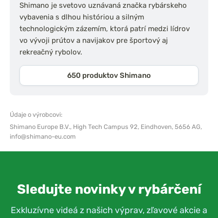
Shimano je svetovo uznávaná značka rybárskeho
vybavenia s dlhou históriou a silným
technologickým zázemím, ktorá patrí medzi lídrov
vo vývoji prútov a navijakov pre športový aj
rekreačný rybolov.
650 produktov Shimano
Údaje o výrobcovi:
Shimano Europe B.V.,
High Tech Campus 92, Eindhoven, 5656 AG,
info@shimano-eu.com
Sledujte novinky v rybárčení
Exkluzívne videá z našich výprav, zľavové akcie a