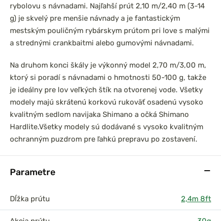
rybolovu s návnadami. Najľahší prút 2,10 m/2,40 m (3-14
g) je skvelý pre menšie návnady a je fantastickým
mestským pouličným rybárskym prútom pri love s malými
a strednými crankbaitmi alebo gumovými návnadami.
Na druhom konci škály je výkonný model 2,70 m/3,00 m,
ktorý si poradí s návnadami o hmotnosti 50-100 g, takže
je ideálny pre lov veľkých štík na otvorenej vode. Všetky
modely majú skrátenú korkovú rukoväť osadenú vysoko
kvalitným sedlom navijaka Shimano a očká Shimano
Hardlite.
Všetky modely sú dodávané s vysoko kvalitným
ochranným puzdrom pre ľahkú prepravu po zostavení.
Parametre
Dĺžka prútu
2,4m 8ft