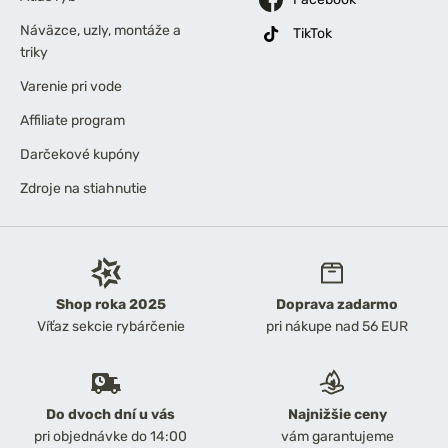
Náväzce, uzly, montáže a
TikTok
triky
Varenie pri vode
Affiliate program
Darčekové kupóny
Zdroje na stiahnutie
Shop roka 2025
Doprava zadarmo
Víťaz sekcie rybárčenie
pri nákupe nad 56 EUR
Do dvoch dní u vás
Najnižšie ceny
pri objednávke do 14:00
vám garantujeme