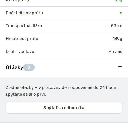
Akcia prútu
21g
Počet dielov prútu
6
Transportná dĺžka
53cm
Hmotnosť prútu
139g
Druh rybolovu
Prívlač
Otázky
0
Žiadne otázky – v pracovný deň odpovieme do 24 hodín,
spýtajte sa ako prví.
Spýtať sa odborníka