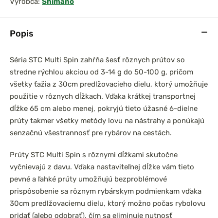
Výrobca:
Shimano
Popis
prársky set
Chyť a pusť Neoprénová
Séria STC Multi Spin zahŕňa šesť rôznych prútov so
0 3,6m 3lb
páska na prúty 2ks
stredne rýchlou akciou od 3-14 g do 50-100 g, pričom
el
všetky ťažia z 30cm predlžovacieho dielu, ktorý umožňuje
použitie v rôznych dĺžkach. Vďaka krátkej transportnej
dĺžke 65 cm alebo menej, pokryjú tieto úžasné 6-dielne
prúty takmer všetky metódy lovu na nástrahy a ponúkajú
senzačnú všestrannosť pre rybárov na cestách.
Prúty STC Multi Spin s rôznymi dĺžkami skutočne
vyčnievajú z davu. Vďaka nastaviteľnej dĺžke vám tieto
pevné a ľahké prúty umožňujú bezproblémové
prispôsobenie sa rôznym rybárskym podmienkam vďaka
30cm predlžovaciemu dielu, ktorý možno počas rybolovu
pridať (alebo odobrať), čím sa eliminuje nutnosť