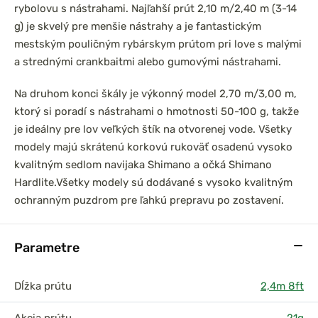
rybolovu s nástrahami. Najľahší prút 2,10 m/2,40 m (3-14
g) je skvelý pre menšie nástrahy a je fantastickým
mestským pouličným rybárskym prútom pri love s malými
a strednými crankbaitmi alebo gumovými nástrahami.
Na druhom konci škály je výkonný model 2,70 m/3,00 m,
ktorý si poradí s nástrahami o hmotnosti 50-100 g, takže
je ideálny pre lov veľkých štík na otvorenej vode. Všetky
modely majú skrátenú korkovú rukoväť osadenú vysoko
kvalitným sedlom navijaka Shimano a očká Shimano
Hardlite.
Všetky modely sú dodávané s vysoko kvalitným
ochranným puzdrom pre ľahkú prepravu po zostavení.
Parametre
Dĺžka prútu
2,4m 8ft