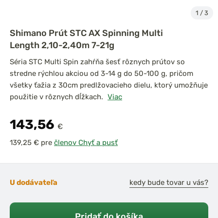
1
/
3
Shimano Prút STC AX Spinning Multi
Length 2,10-2,40m 7-21g
Séria STC Multi Spin zahŕňa šesť rôznych prútov so
stredne rýchlou akciou od 3-14 g do 50-100 g, pričom
všetky ťažia z 30cm predlžovacieho dielu, ktorý umožňuje
použitie v rôznych dĺžkach.
Viac
143,56
€
pre
členov Chyť a pusť
U dodávateľa
kedy bude tovar u vás?
Pridať do košíka