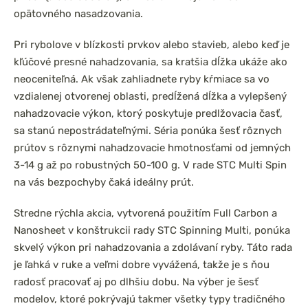
opätovného nasadzovania.
Pri rybolove v blízkosti prvkov alebo stavieb, alebo keď je
kľúčové presné nahadzovania, sa kratšia dĺžka ukáže ako
neoceniteľná. Ak však zahliadnete ryby kŕmiace sa vo
vzdialenej otvorenej oblasti, predĺžená dĺžka a vylepšený
nahadzovacie výkon, ktorý poskytuje predlžovacia časť,
sa stanú nepostrádateľnými. Séria ponúka šesť rôznych
prútov s rôznymi nahadzovacie hmotnosťami od jemných
3-14 g až po robustných 50-100 g. V rade STC Multi Spin
na vás bezpochyby čaká ideálny prút.
Stredne rýchla akcia, vytvorená použitím Full Carbon a
Nanosheet v konštrukcii rady STC Spinning Multi, ponúka
skvelý výkon pri nahadzovania a zdolávaní ryby. Táto rada
je ľahká v ruke a veľmi dobre vyvážená, takže je s ňou
radosť pracovať aj po dlhšiu dobu. Na výber je šesť
modelov, ktoré pokrývajú takmer všetky typy tradičného