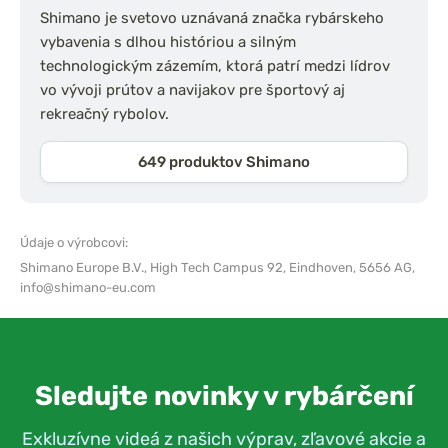
Shimano je svetovo uznávaná značka rybárskeho
vybavenia s dlhou históriou a silným
technologickým zázemím, ktorá patrí medzi lídrov
vo vývoji prútov a navijakov pre športový aj
rekreačný rybolov.
649 produktov Shimano
Údaje o výrobcovi:
Shimano Europe B.V.,
High Tech Campus 92, Eindhoven, 5656 AG,
info@shimano-eu.com
Sledujte novinky v rybárčení
Exkluzívne videá z našich výprav, zľavové akcie a