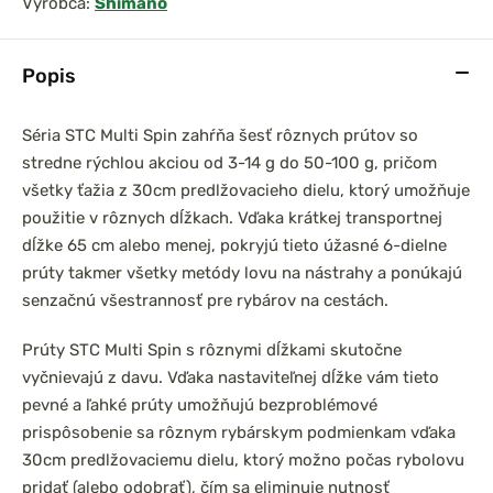
Výrobca:
Shimano
Popis
prársky set
Chyť a pusť Neoprénová
Séria STC Multi Spin zahŕňa šesť rôznych prútov so
0 3,6m 3lb
páska na prúty 2ks
stredne rýchlou akciou od 3-14 g do 50-100 g, pričom
el
všetky ťažia z 30cm predlžovacieho dielu, ktorý umožňuje
použitie v rôznych dĺžkach. Vďaka krátkej transportnej
dĺžke 65 cm alebo menej, pokryjú tieto úžasné 6-dielne
prúty takmer všetky metódy lovu na nástrahy a ponúkajú
senzačnú všestrannosť pre rybárov na cestách.
Prúty STC Multi Spin s rôznymi dĺžkami skutočne
vyčnievajú z davu. Vďaka nastaviteľnej dĺžke vám tieto
pevné a ľahké prúty umožňujú bezproblémové
prispôsobenie sa rôznym rybárskym podmienkam vďaka
30cm predlžovaciemu dielu, ktorý možno počas rybolovu
pridať (alebo odobrať), čím sa eliminuje nutnosť