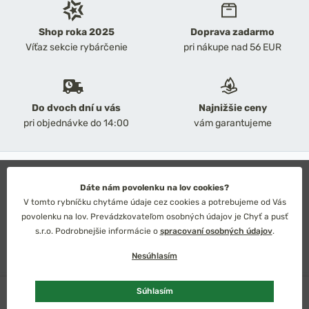
Shop roka 2025
Doprava zadarmo
Víťaz sekcie rybárčenie
pri nákupe nad 56 EUR
Do dvoch dní u vás
Najnižšie ceny
pri objednávke do 14:00
vám garantujeme
2026 Chyť a pusť
Obchodné podmienky
Dáte nám povolenku na lov cookies?
Ochrana osobných údajov
V tomto rybníčku chytáme údaje cez cookies a potrebujeme od Vás
Technické riešenie: Simplia s.r.o.
povolenku na lov. Prevádzkovateľom osobných údajov je Chyť a pusť
Strategický dizajn: Petr Široký
s.r.o. Podrobnejšie informácie o
spracovaní osobných údajov
.
Nesúhlasím
U dodávateľa
Súhlasím
Slovensko
Česko
Euro
Kč
Pridať do košíka
158,36 €