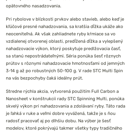
opätovného nasadzovania.
Pri rybolove v blízkosti prvkov alebo stavieb, alebo keď je
kľúčové presné nahadzovania, sa kratšia dĺžka ukáže ako
neoceniteľná. Ak však zahliadnete ryby kŕmiace sa vo
vzdialenej otvorenej oblasti, predĺžená dĺžka a vylepšený
nahadzovacie výkon, ktorý poskytuje predlžovacia časť,
sa stanú nepostrádateľnými. Séria ponúka šesť rôznych
prútov s rôznymi nahadzovacie hmotnosťami od jemných
3-14 g až po robustných 50-100 g. V rade STC Multi Spin
na vás bezpochyby čaká ideálny prút.
Stredne rýchla akcia, vytvorená použitím Full Carbon a
Nanosheet v konštrukcii rady STC Spinning Multi, ponúka
skvelý výkon pri nahadzovania a zdolávaní ryby. Táto rada
je ľahká v ruke a veľmi dobre vyvážená, takže je s ňou
radosť pracovať aj po dlhšiu dobu. Na výber je šesť
modelov, ktoré pokrývajú takmer všetky typy tradičného