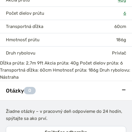
Akcia prútu
40g
Počet dielov prútu
6
Transportná dĺžka
60cm
Hmotnosť prútu
186g
Druh rybolovu
Prívlač
Dĺžka prúta: 2,7m 9ft Akcia prúta: 40g Počet dielov prúta: 6
Transportná dĺžka: 60cm Hmotnosť prúta: 186g Druh rybolovu:
Nástraha
Otázky
0
Žiadne otázky – v pracovný deň odpovieme do 24 hodín,
spýtajte sa ako prví.