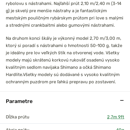
rybolovu s nástrahami. Najľahší prút 2,10 m/2,40 m (3-14
g) je skvelý pre menšie nástrahy a je fantastickým
mestským pouličným rybárskym prútom pri love s malými
a strednými crankbaitmi alebo gumovými nástrahami.
Na druhom konci škály je výkonný model 2,70 m/3,00 m,
ktorý si poradí s nástrahami o hmotnosti 50-100 g, takže
je ideálny pre lov veľkých štík na otvorenej vode. Všetky
modely majú skrátenú korkovú rukoväť osadenú vysoko
kvalitným sedlom navijaka Shimano a očká Shimano
Hardlite.
Všetky modely sú dodávané s vysoko kvalitným
ochranným puzdrom pre ľahkú prepravu po zostavení.
Parametre
Dĺžka prútu
2,7m 9ft