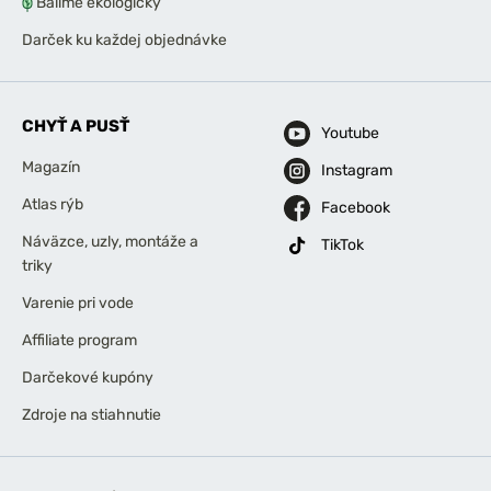
Balíme ekologicky
Darček ku každej objednávke
CHYŤ A PUSŤ
Youtube
Magazín
Instagram
Atlas rýb
Facebook
Náväzce, uzly, montáže a
TikTok
triky
Varenie pri vode
Affiliate program
Darčekové kupóny
Zdroje na stiahnutie