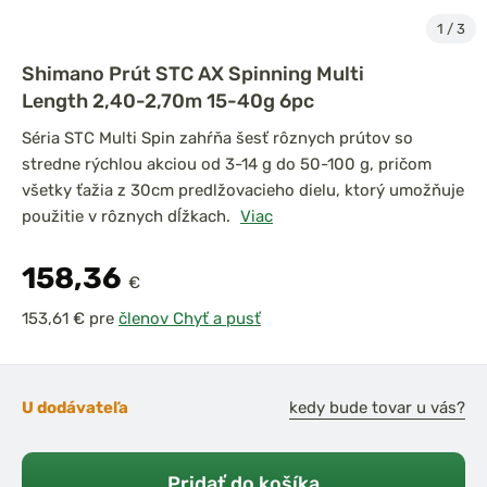
1
/
3
Shimano Prút STC AX Spinning Multi
Length 2,40-2,70m 15-40g 6pc
Séria STC Multi Spin zahŕňa šesť rôznych prútov so
stredne rýchlou akciou od 3-14 g do 50-100 g, pričom
všetky ťažia z 30cm predlžovacieho dielu, ktorý umožňuje
použitie v rôznych dĺžkach.
Viac
158,36
€
pre
členov Chyť a pusť
U dodávateľa
kedy bude tovar u vás?
Pridať do košíka