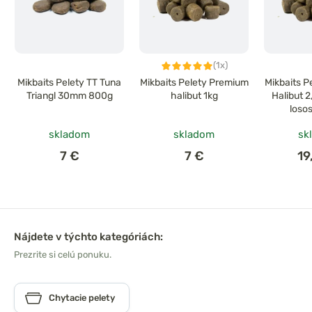
(1x)
Mikbaits Pelety TT Tuna
Mikbaits Pelety Premium
Mikbaits P
Triangl 30mm 800g
halibut 1kg
Halibut 
loso
skladom
skladom
sk
7 €
7 €
19
Nájdete v týchto kategóriách:
Prezrite si celú ponuku.
Chytacie pelety