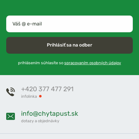
Prihlásiť sa na odber
prihlásením súhlasíte so
spracovaním osobných údajov
+420 377 477 291
infolinka
info@chytapust.sk
dotazy a objednávky