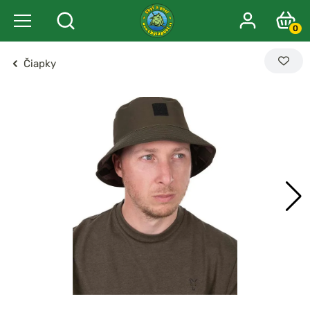
0
Čiapky