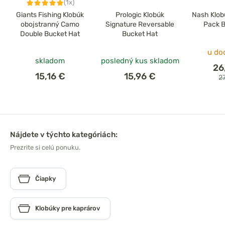
(1x)
Giants Fishing Klobúk
Prologic Klobúk
Nash Klob
obojstranný Camo
Signature Reversable
Pack B
Double Bucket Hat
Bucket Hat
u do
skladom
posledný kus skladom
26
15,16 €
15,96 €
2
Nájdete v týchto kategóriách:
Prezrite si celú ponuku.
Čiapky
Klobúky pre kaprárov