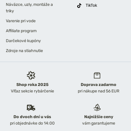
Náväzce, uzly, montáže a
TikTok
triky
Varenie pri vode
Affiliate program
Darčekové kupóny
Zdroje na stiahnutie
Shop roka 2025
Doprava zadarmo
Víťaz sekcie rybárčenie
pri nákupe nad 56 EUR
Do dvoch dní u vás
Najnižšie ceny
pri objednávke do 14:00
vám garantujeme