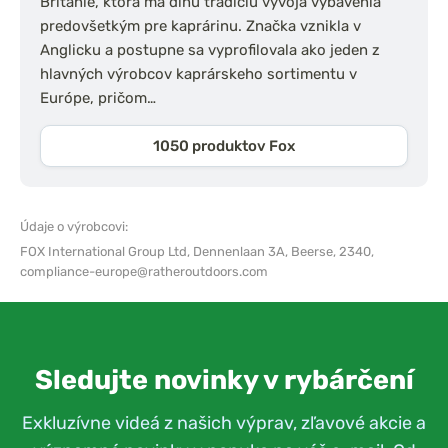
Británie, ktorá má dlhú tradíciu vývoja vybavenia
predovšetkým pre kaprárinu. Značka vznikla v
Anglicku a postupne sa vyprofilovala ako jeden z
hlavných výrobcov kaprárskeho sortimentu v
Európe, pričom…
1050 produktov Fox
Údaje o výrobcovi:
FOX International Group Ltd,
Dennenlaan 3A, Beerse, 2340,
compliance-europe@ratheroutdoors.com
Sledujte novinky v rybárčení
Exkluzívne videá z našich výprav, zľavové akcie a