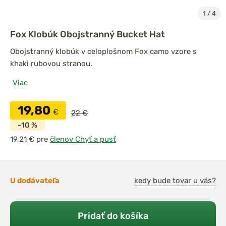
1
/
4
Fox Klobúk Obojstranný Bucket Hat
Obojstranný klobúk v celoplošnom Fox camo vzore s
khaki rubovou stranou.
Viac
19,80
€
22 €
-10 %
pre
členov Chyť a pusť
U dodávateľa
kedy bude tovar u vás?
Pridať do košíka