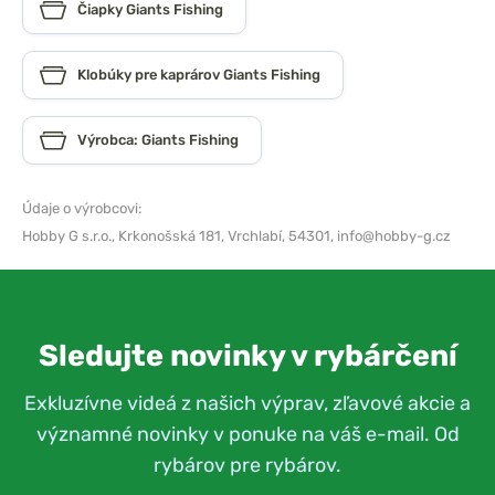
Čiapky Giants Fishing
Klobúky pre kaprárov Giants Fishing
Výrobca: Giants Fishing
Údaje o výrobcovi:
Hobby G s.r.o.,
Krkonošská 181, Vrchlabí, 54301,
info@hobby-g.cz
Sledujte novinky v rybárčení
Exkluzívne videá z našich výprav, zľavové akcie a
významné novinky v ponuke na váš e-mail. Od
rybárov pre rybárov.