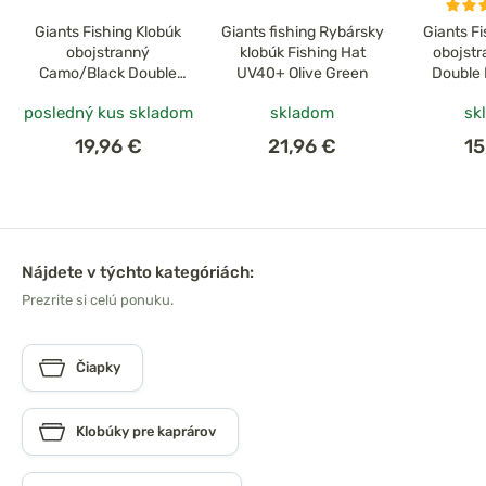
Giants Fishing Klobúk
Giants fishing Rybársky
Giants F
obojstranný
klobúk Fishing Hat
obojst
Camo/Black Double
UV40+ Olive Green
Double 
Bucket Hat
posledný kus skladom
skladom
sk
19,96 €
21,96 €
15
Nájdete v týchto kategóriách:
Prezrite si celú ponuku.
Čiapky
Klobúky pre kaprárov