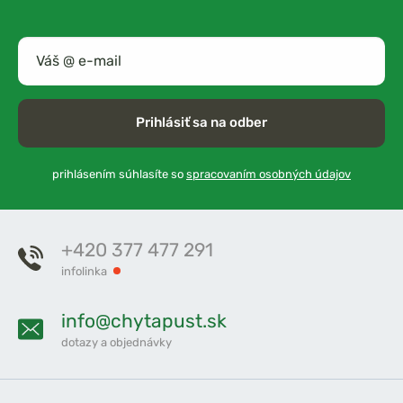
Prihlásiť sa na odber
prihlásením súhlasíte so
spracovaním osobných údajov
+420 377 477 291
infolinka
info@chytapust.sk
dotazy a objednávky