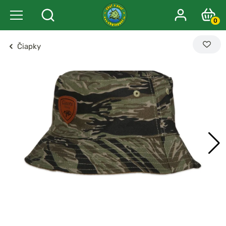
0
Čiapky