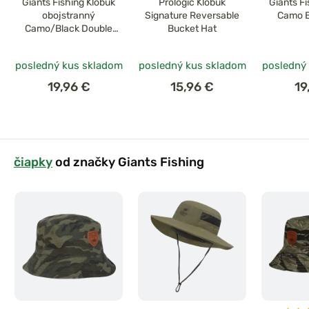
Giants Fishing Klobúk
Prologic Klobúk
Giants F
obojstranný
Signature Reversable
Camo B
Camo/Black Double
Bucket Hat
Bucket Hat
posledný kus skladom
posledný kus skladom
posledný
19,96 €
15,96 €
19
čiapky
od značky Giants Fishing