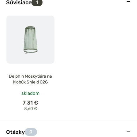
Súvisiace
1
Delphin Moskytiéra na
klobúk Shield C2G
skladom
7,31 €
8,60 €
Otázky
0