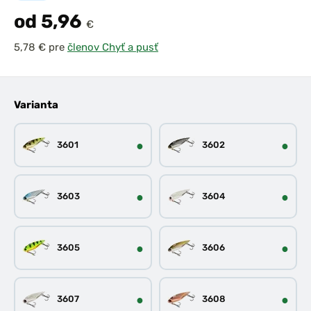
od 5,96
€
pre
členov Chyť a pusť
Varianta
●
●
3601
3602
●
●
3603
3604
●
●
3605
3606
●
●
3607
3608