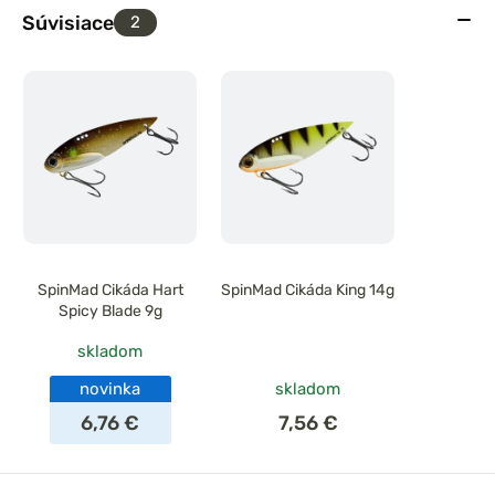
Súvisiace
2
SpinMad Cikáda Hart
SpinMad Cikáda King 14g
Spicy Blade 9g
skladom
novinka
skladom
6,76 €
7,56 €