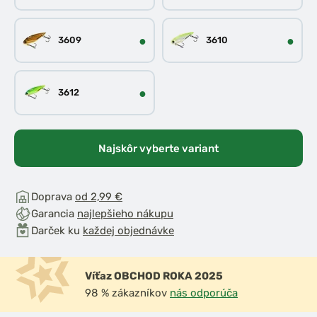
●
●
3609
3610
●
3612
Najskôr vyberte variant
Doprava
od 2,99 €
Garancia
najlepšieho nákupu
Darček ku
každej objednávke
Víťaz OBCHOD ROKA 2025
98 % zákazníkov
nás odporúča