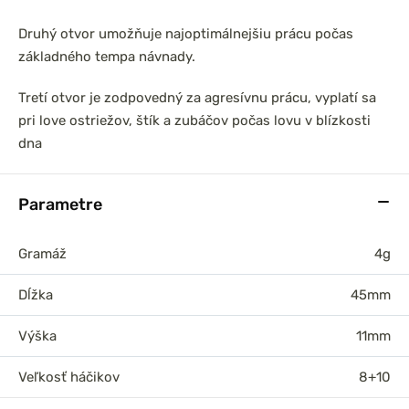
Druhý otvor umožňuje najoptimálnejšiu prácu počas
základného tempa návnady.
Tretí otvor je zodpovedný za agresívnu prácu, vyplatí sa
pri love ostriežov, štík a zubáčov počas lovu v blízkosti
dna
Parametre
Gramáž
4g
Dĺžka
45mm
Výška
11mm
Veľkosť háčikov
8+10