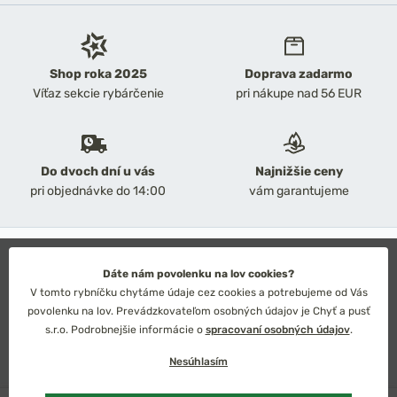
Shop roka 2025
Doprava zadarmo
Víťaz sekcie rybárčenie
pri nákupe nad 56 EUR
Do dvoch dní u vás
Najnižšie ceny
pri objednávke do 14:00
vám garantujeme
2026 Chyť a pusť
Obchodné podmienky
Dáte nám povolenku na lov cookies?
Ochrana osobných údajov
V tomto rybníčku chytáme údaje cez cookies a potrebujeme od Vás
Technické riešenie: Simplia s.r.o.
povolenku na lov. Prevádzkovateľom osobných údajov je Chyť a pusť
Strategický dizajn: Petr Široký
s.r.o. Podrobnejšie informácie o
spracovaní osobných údajov
.
Nesúhlasím