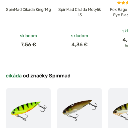
SpinMad Cikáda King 14g
SpinMad Cikáda Motýlik
Fox Rage 
13
Eye Bla
sk
skladom
skladom
4
7,56 €
4,36 €
5
cikáda
od značky Spinmad