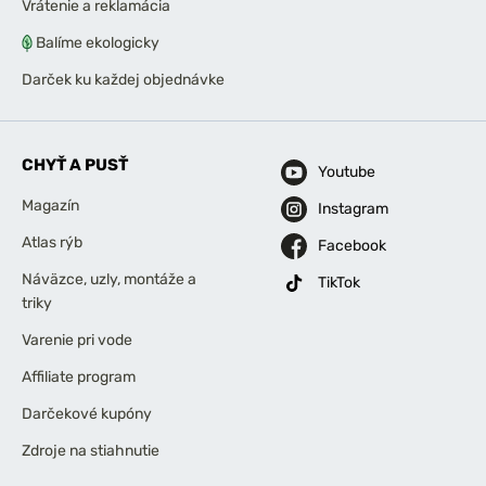
Vrátenie a reklamácia
Balíme ekologicky
Darček ku každej objednávke
CHYŤ A PUSŤ
Youtube
Magazín
Instagram
Atlas rýb
Facebook
Náväzce, uzly, montáže a
TikTok
triky
Varenie pri vode
Affiliate program
Darčekové kupóny
Zdroje na stiahnutie