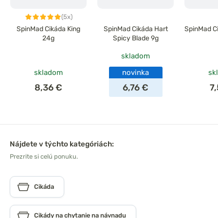
(5x)
SpinMad Cikáda King
SpinMad Cikáda Hart
SpinMad Ci
24g
Spicy Blade 9g
skladom
skladom
novinka
sk
8,36 €
6,76 €
7
Nájdete v týchto kategóriách:
Prezrite si celú ponuku.
Cikáda
Cikády na chytanie na návnadu