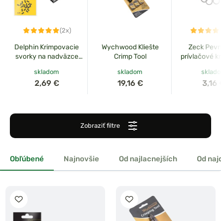
(2x)
Delphin Krimpovacie
Wychwood Kliešte
Zeck Pev
svorky na nadväzce
Crimp Tool
prívlačové k
20ks
Split Ring Pr
skladom
skladom
sklad
ks
2,69 €
19,16 €
3,16
Zobraziť filtre
Obľúbené
Najnovšie
Od najlacnejších
Od naj