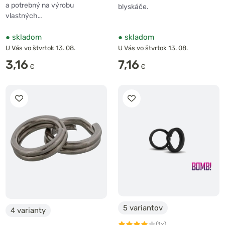
a potrebný na výrobu
blyskáče.
vlastných…
●
skladom
●
skladom
U Vás vo štvrtok 13. 08.
U Vás vo štvrtok 13. 08.
3,16
7,16
€
€
5 variantov
4 varianty
(1x)