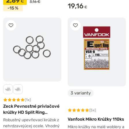
2,69
€
3,16 €
19,16
€
-15 %
3 varianty
(1x)
Zeck Pevnostné prívlačové
(5x)
krúžky HD Split Ring
Predator 10 ks
Vanfook Mikro Krúžky 110ks
Robustný upevňovací krúžok z
nehrdzavejúcej ocele. Vhodný
Mikro krúžky na malé woblery a