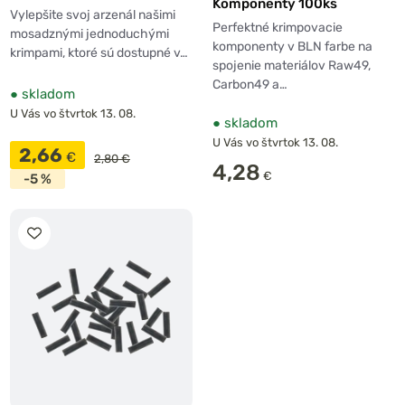
Komponenty 100ks
20ks
Vylepšite svoj arzenál našimi
Perfektné krimpovacie
mosadznými jednoduchými
komponenty v BLN farbe na
krimpami, ktoré sú dostupné v…
spojenie materiálov Raw49,
Carbon49 a…
●
skladom
U Vás vo štvrtok 13. 08.
●
skladom
U Vás vo štvrtok 13. 08.
2,66
€
2,80 €
4,28
€
-5 %