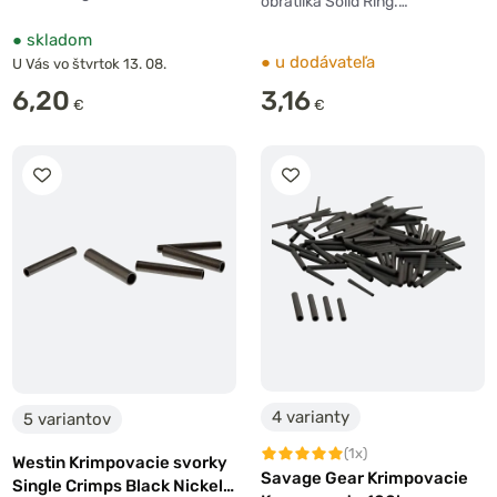
obratlíka Solid Ring.…
●
skladom
●
u dodávateľa
U Vás vo štvrtok 13. 08.
6,20
3,16
€
€
4 varianty
5 variantov
(1x)
Westin Krimpovacie svorky
Savage Gear Krimpovacie
Single Crimps Black Nickel