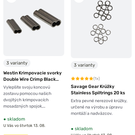
3 varianty
3 varianty
Westin Krimpovacie svorky
(1x)
Double Wire Crimp Black
Nickel 20ks
Savage Gear Krúžky
Vylepšite svoju koncovú
Stainless Spiltrings 20 ks
zostavu pomocou našich
dvojitých krimpovacích
Extra pevné nerezové krúžky,
mosadzných spojok,…
určené na výrobu a úpravu
montáží a nadväzcov.
●
skladom
U Vás vo štvrtok 13. 08.
●
skladom