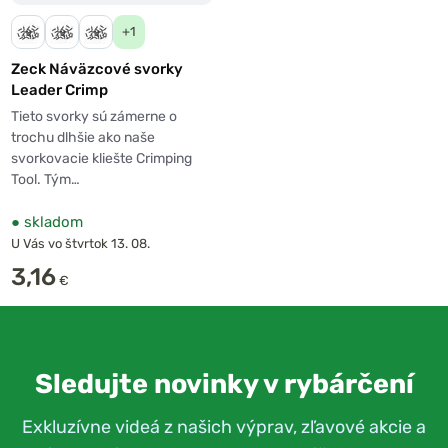
+1
Zeck Náväzcové svorky
Leader Crimp
Tieto svorky sú zámerne o
trochu dlhšie ako naše
svorkovacie kliešte Crimping
Tool. Tým…
●
skladom
U Vás vo štvrtok 13. 08.
3,16
€
Sledujte novinky v rybárčení
Exkluzívne videá z našich výprav, zľavové akcie a