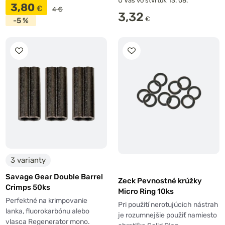
U Vás vo štvrtok 13. 08.
3,80
€
4 €
3,32
€
-5 %
3 varianty
Savage Gear Double Barrel
Zeck Pevnostné krúžky
Crimps 50ks
Micro Ring 10ks
Perfektné na krimpovanie
Pri použití nerotujúcich nástrah
lanka, fluorokarbónu alebo
je rozumnejšie použiť namiesto
vlasca Regenerator mono.