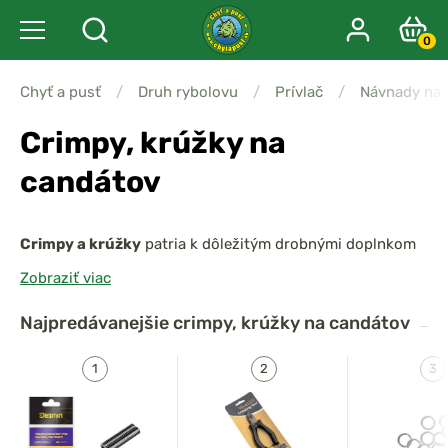
0
Chyť a pusť
/
Druh rybolovu
/
Prívlač
/
Návnady na
Crimpy, krúžky na
candátov
Crimpy a krúžky
patria k dôležitým drobnými doplnkom
pre lov candátov. Slúžia na
vytvorenie návazcev
,
Zobraziť viac
stingerov
a ďalších montáží, ktoré dokážu odolať aj
silným a bojovným rybám.
Crimpy
spoľahlivo zafixujú
Najpredávanejšie
crimpy, krúžky na candátov
lanko či fluorocarbon, zatiaľ čo
krúžky
umožňujú pevné
spojenie háčikov, obratlíkov alebo karabín s nástrahou.