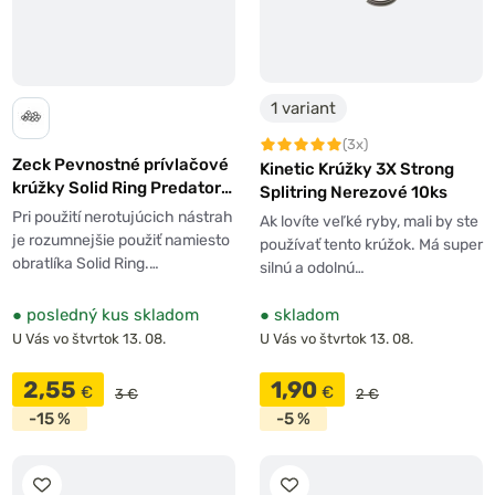
1 variant
(3x)
Zeck Pevnostné prívlačové
Kinetic Krúžky 3X Strong
krúžky Solid Ring Predator
Splitring Nerezové 10ks
10 ks
Pri použití nerotujúcich nástrah
Ak lovíte veľké ryby, mali by ste
je rozumnejšie použiť namiesto
používať tento krúžok. Má super
obratlíka Solid Ring.…
silnú a odolnú…
●
posledný kus skladom
●
skladom
U Vás vo štvrtok 13. 08.
U Vás vo štvrtok 13. 08.
2,55
1,90
€
€
3 €
2 €
-15 %
-5 %