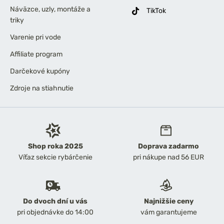
Náväzce, uzly, montáže a
TikTok
triky
Varenie pri vode
Affiliate program
Darčekové kupóny
Zdroje na stiahnutie
Shop roka 2025
Doprava zadarmo
Víťaz sekcie rybárčenie
pri nákupe nad 56 EUR
Do dvoch dní u vás
Najnižšie ceny
pri objednávke do 14:00
vám garantujeme