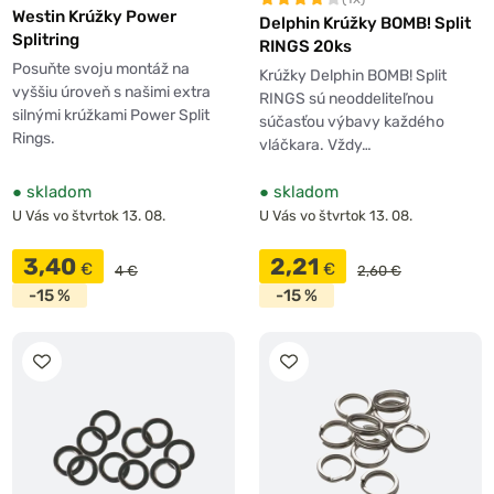
Westin Krúžky Power
Delphin Krúžky BOMB! Split
Splitring
RINGS 20ks
Posuňte svoju montáž na
Krúžky Delphin BOMB! Split
vyššiu úroveň s našimi extra
RINGS sú neoddeliteľnou
silnými krúžkami Power Split
súčasťou výbavy každého
Rings.
vláčkara. Vždy…
●
skladom
●
skladom
U Vás vo štvrtok 13. 08.
U Vás vo štvrtok 13. 08.
3,40
2,21
€
€
4 €
2,60 €
-15 %
-15 %