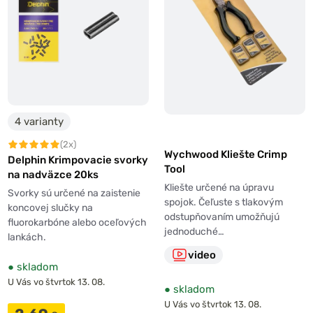
4 varianty
(2x)
Wychwood Kliešte Crimp
Delphin Krimpovacie svorky
Tool
na nadväzce 20ks
Kliešte určené na úpravu
Svorky sú určené na zaistenie
spojok. Čeľuste s tlakovým
koncovej slučky na
odstupňovaním umožňujú
fluorokarbóne alebo oceľových
jednoduché…
lankách.
video
●
skladom
U Vás vo štvrtok 13. 08.
●
skladom
U Vás vo štvrtok 13. 08.