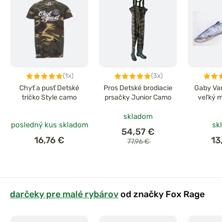
(1x)
(3x)
Chyť a pusť Detské
Pros Detské brodiacie
Gaby Va
tričko Style camo
prsačky Junior Camo
veľký m
skladom
posledný kus skladom
sk
54,57 €
16,76 €
13
77,96 €
darčeky pre malé rybárov
od značky Fox Rage