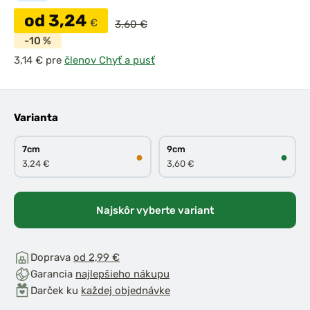
od 3,24
€
3,60 €
-10 %
pre
členov Chyť a pusť
Varianta
7cm
9cm
●
●
3,24 €
3,60 €
Najskôr vyberte variant
Doprava
od 2,99 €
Garancia
najlepšieho nákupu
Darček ku
každej objednávke