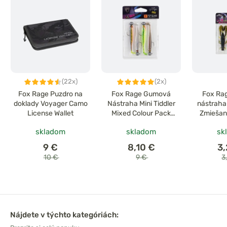
(22x)
(2x)
Fox Rage Puzdro na
Fox Rage Gumová
Fox Ra
doklady Voyager Camo
Nástraha Mini Tiddler
nástraha 
License Wallet
Mixed Colour Pack
Zmiešan
Loaded 8cm 4ks
skladom
skladom
sk
9 €
8,10 €
3
10 €
9 €
3
Nájdete v týchto kategóriách: