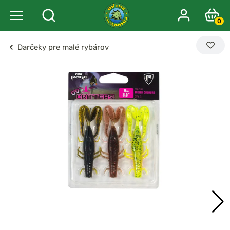
0
Darčeky pre malé rybárov