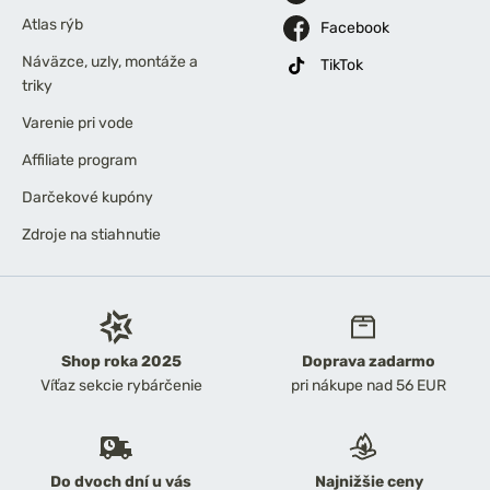
Atlas rýb
Facebook
Náväzce, uzly, montáže a
TikTok
triky
Varenie pri vode
Affiliate program
Darčekové kupóny
Zdroje na stiahnutie
Shop roka 2025
Doprava zadarmo
Víťaz sekcie rybárčenie
pri nákupe nad 56 EUR
Do dvoch dní u vás
Najnižšie ceny