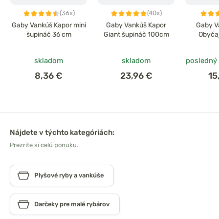
(36x)
(40x)
Gaby Vankúš Kapor mini
Gaby Vankúš Kapor
Gaby V
šupináč 36 cm
Giant šupináč 100cm
Obyča
skladom
skladom
posledný
8,36 €
23,96 €
15
Nájdete v týchto kategóriách:
Prezrite si celú ponuku.
Plyšové ryby a vankúše
Darčeky pre malé rybárov