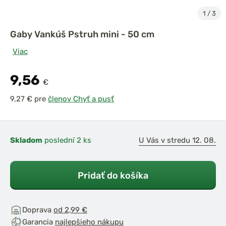
1
/
3
Gaby Vankúš Pstruh mini - 50 cm
Viac
9,56
€
pre
členov Chyť a pusť
Skladom
poslední 2 ks
U Vás v stredu 12. 08.
Pridať do košíka
Doprava
od 2,99 €
Garancia
najlepšieho nákupu