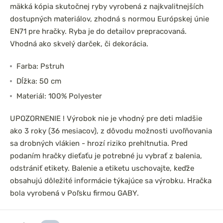
mäkká kópia skutočnej ryby vyrobená z najkvalitnejších
dostupných materiálov, zhodná s normou Európskej únie
EN71 pre hračky. Ryba je do detailov prepracovaná.
Vhodná ako skvelý darček, či dekorácia.
Farba: Pstruh
Dĺžka: 50 cm
Materiál: 100% Polyester
UPOZORNENIE ! Výrobok nie je vhodný pre deti mladšie
ako 3 roky (36 mesiacov), z dôvodu možnosti uvoľňovania
sa drobných vlákien - hrozí riziko prehltnutia. Pred
podaním hračky dieťaťu je potrebné ju vybrať z balenia,
odstrániť etikety. Balenie a etiketu uschovajte, keďže
obsahujú dôležité informácie týkajúce sa výrobku. Hračka
bola vyrobená v Poľsku firmou GABY.