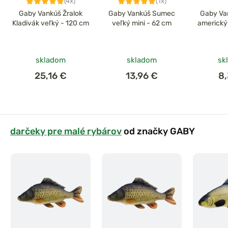
(4x)
(1x)
Gaby Vankúš Žralok
Gaby Vankúš Sumec
Gaby Va
Kladivák veľký - 120 cm
veľký mini - 62 cm
americký 
skladom
skladom
sk
25,16 €
13,96 €
8
darčeky pre malé rybárov
od značky GABY