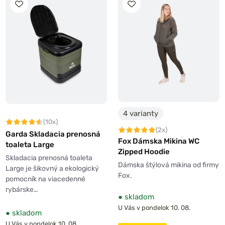
4 varianty
(10x)
(2x)
Garda Skladacia prenosná
Fox Dámska Mikina WC
toaleta Large
Zipped Hoodie
Skladacia prenosná toaleta
Dámska štýlová mikina od firmy
Large je šikovný a ekologický
Fox.
pomocník na viacedenné
rybárske…
●
skladom
U Vás v pondelok 10. 08.
●
skladom
U Vás v pondelok 10. 08.