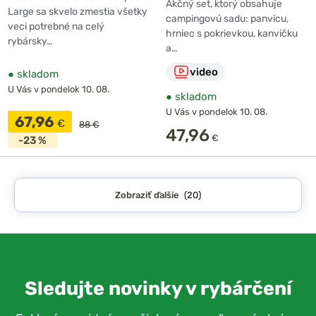
Nerezový thermo hrnček
Akčný set, ktorý obsahuje
Large sa skvelo zmestia všetky
400ml
campingovú sadu: panvicu,
veci potrebné na celý
hrniec s pokrievkou, kanvičku
rybársky…
a…
video
●
skladom
U Vás v pondelok 10. 08.
●
skladom
U Vás v pondelok 10. 08.
67,96
€
88 €
47,96
€
-23 %
Zobraziť ďalšie
(20)
Sledujte novinky v rybárčení