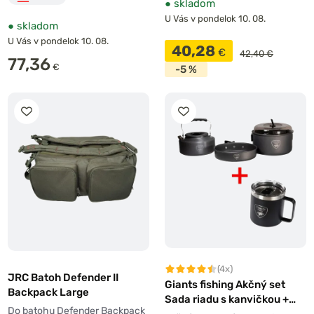
●
skladom
U Vás v pondelok 10. 08.
●
skladom
U Vás v pondelok 10. 08.
40,28
€
42,40 €
77,36
€
-5 %
(4x)
JRC Batoh Defender II
Giants fishing Akčný set
Backpack Large
Sada riadu s kanvičkou +
Do batohu Defender Backpack