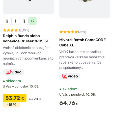
+9
(19x)
(32x)
Delphin Bunda alebo
Mivardi Batoh CamoCODE
nohavice CruiserCROS 5T
Cube XL
Vrchné oblečenie ponúkajúce
Veľký batoh pre pohodlnú
vynikajúcu ochranu voči
prepravu veľkého množstva
nepriaznivým podmienkam, a to
rybárskeho vybavenia. Je
najmä…
prispôsobený…
video
video
●
skladom
U Vás v pondelok 10. 08.
●
skladom
U Vás v pondelok 10. 08.
53,72
€
63,20 €
64,76
€
-15 %