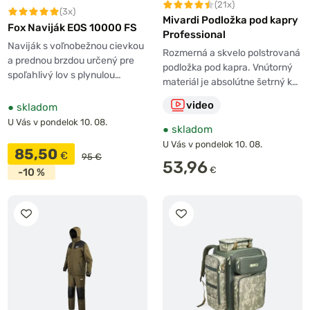
(21x)
(3x)
Mivardi Podložka pod kapry
Fox Naviják EOS 10000 FS
Professional
Naviják s voľnobežnou cievkou
Rozmerná a skvelo polstrovaná
a prednou brzdou určený pre
podložka pod kapra. Vnútorný
spoľahlivý lov s plynulou…
materiál je absolútne šetrný k…
video
●
skladom
U Vás v pondelok 10. 08.
●
skladom
U Vás v pondelok 10. 08.
85,50
€
95 €
53,96
€
-10 %