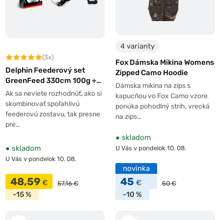
4 varianty
(3x)
Fox Dámska Mikina Womens
Delphin Feederový set
Zipped Camo Hoodie
GreenFeed 330cm 100g +
Dámska mikina na zips s
3T + 0,261mm
Ak sa neviete rozhodnúť, ako si
kapucňou vo Fox Camo vzore
skombinovať spoľahlivú
ponúka pohodlný strih, vrecká
feederovú zostavu, tak presne
na zips…
pre…
●
skladom
●
skladom
U Vás v pondelok 10. 08.
U Vás v pondelok 10. 08.
novinka
48,59
45
€
€
57,16 €
50 €
-15 %
-10 %