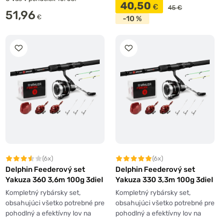
40,50
€
45 €
51,96
€
-10 %
(6x)
(6x)
Delphin Feederový set
Delphin Feederový set
Yakuza 360 3,6m 100g 3diel
Yakuza 330 3,3m 100g 3diel
Kompletný rybársky set,
Kompletný rybársky set,
obsahujúci všetko potrebné pre
obsahujúci všetko potrebné pre
pohodlný a efektívny lov na
pohodlný a efektívny lov na