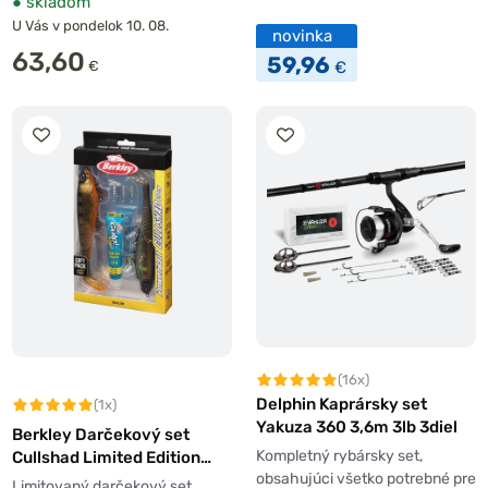
●
skladom
U Vás v pondelok 10. 08.
novinka
63,60
59,96
€
€
(16x)
Delphin Kaprársky set
(1x)
Yakuza 360 3,6m 3lb 3diel
Berkley Darčekový set
Kompletný rybársky set,
Cullshad Limited Edition
obsahujúci všetko potrebné pre
Gift Pack 20cm 79g
Limitovaný darčekový set