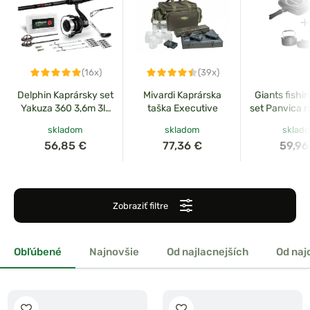
(16x)
(39x)
Delphin Kaprársky set
Mivardi Kaprárska
Giants fishi
Yakuza 360 3,6m 3lb
taška Executive
set Panvica n
3diel
Eazi Pan Lar
skladom
skladom
sklad
riadu s ka
56,85 €
77,36 €
59,96
Zobraziť filtre
Obľúbené
Najnovšie
Od najlacnejších
Od naj