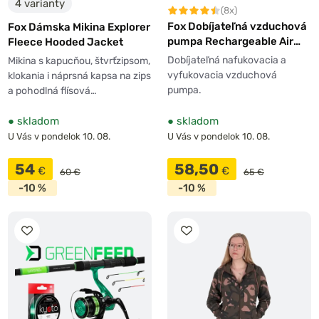
4 varianty
(8x)
Fox Dobíjateľná vzduchová
Fox Dámska Mikina Explorer
pumpa Rechargeable Air
Fleece Hooded Jacket
Pump 12V/240V
Dobíjateľná nafukovacia a
Mikina s kapucňou, štvrťzipsom,
vyfukovacia vzduchová
klokania i náprsná kapsa na zips
pumpa.
a pohodlná flísová…
●
skladom
●
skladom
U Vás v pondelok 10. 08.
U Vás v pondelok 10. 08.
54
58,50
€
€
60 €
65 €
-10 %
-10 %