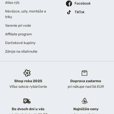
Atlas rýb
Facebook
Náväzce, uzly, montáže a
TikTok
triky
Varenie pri vode
Affiliate program
Darčekové kupóny
Zdroje na stiahnutie
Shop roka 2025
Doprava zadarmo
Víťaz sekcie rybárčenie
pri nákupe nad 56 EUR
Do dvoch dní u vás
Najnižšie ceny