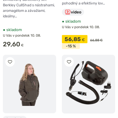
pohodlný a efektívny lov…
Berkley CullShad s nástrahami,
aromagélom a závažiami,
video
ideálny…
●
skladom
U Vás v pondelok 10. 08.
●
skladom
U Vás v pondelok 10. 08.
56,85
€
66,88 €
29,60
€
-15 %