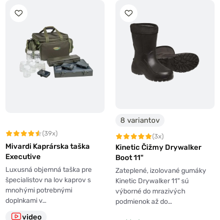
8 variantov
(39x)
(3x)
Mivardi Kaprárska taška
Kinetic Čižmy Drywalker
Executive
Boot 11"
Luxusná objemná taška pre
Zateplené, izolované gumáky
špecialistov na lov kaprov s
Kinetic Drywalker 11" sú
mnohými potrebnými
výborné do mrazivých
doplnkami v…
podmienok až do…
video