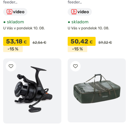
feeder…
feeder…
video
video
●
skladom
●
skladom
U Vás v pondelok 10. 08.
U Vás v pondelok 10. 08.
53,18
50,42
€
€
62,56 €
59,32 €
-15 %
-15 %