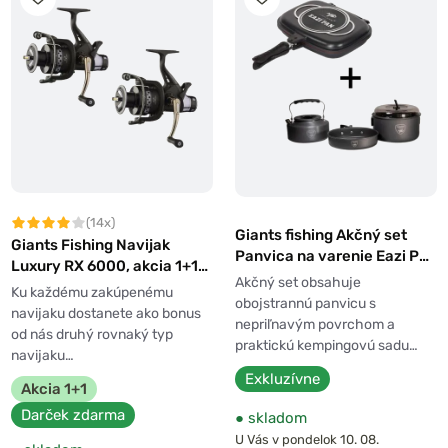
(14x)
Giants fishing Akčný set
Giants Fishing Navijak
Panvica na varenie Eazi Pan
Luxury RX 6000, akcia 1+1
Large + Sada riadu s
Akčný set obsahuje
zadarmo
Ku každému zakúpenému
kanvičkou
obojstrannú panvicu s
navijaku dostanete ako bonus
nepriľnavým povrchom a
od nás druhý rovnaký typ
praktickú kempingovú sadu…
navijaku…
Exkluzívne
Akcia 1+1
Darček zdarma
●
skladom
U Vás v pondelok 10. 08.