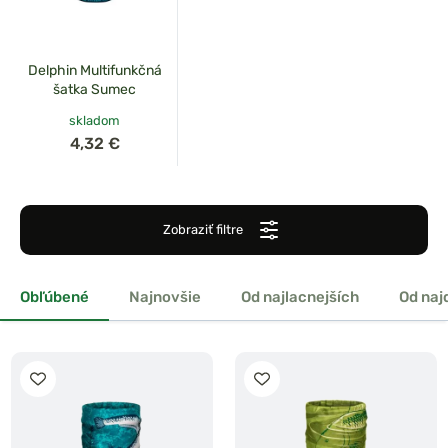
Delphin Multifunkčná
šatka Sumec
skladom
4,32 €
Zobraziť filtre
Obľúbené
Najnovšie
Od najlacnejších
Od naj