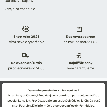
Darčekové kupóny
Zdroje na stiahnutie
Shop roka 2025
Doprava zadarmo
Víťaz sekcie rybárčenie
pri nákupe nad 56 EUR
Do dvoch dní u vás
Najnižšie ceny
pri objednávke do 14:00
vám garantujeme
2026 Chyť a pusť
Obchodné podmienky
Dáte nám povolenku na lov cookies?
Ochrana osobných údajov
V tomto rybníčku chytáme údaje cez cookies a potrebujeme od Vás
Technické riešenie: Simplia s.r.o.
povolenku na lov. Prevádzkovateľom osobných údajov je Chyť a pusť
Strategický dizajn: Petr Široký
s.r.o. Podrobnejšie informácie o
spracovaní osobných údajov
.