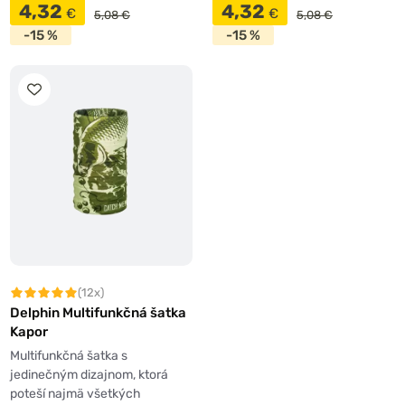
4,32
4,32
€
€
5,08 €
5,08 €
-15 %
-15 %
(12x)
Delphin Multifunkčná šatka
Kapor
Multifunkčná šatka s
jedinečným dizajnom, ktorá
poteší najmä všetkých