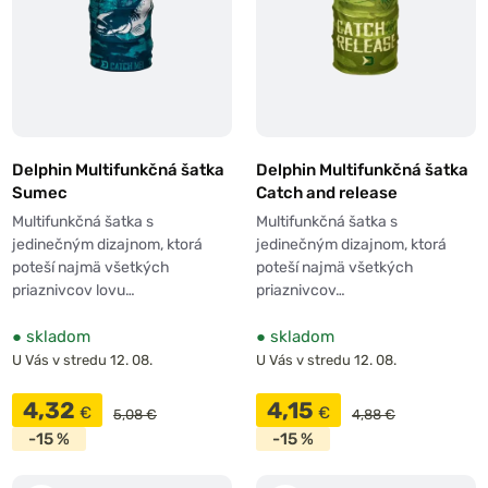
Delphin Multifunkčná šatka
Delphin Multifunkčná šatka
Sumec
Catch and release
Multifunkčná šatka s
Multifunkčná šatka s
jedinečným dizajnom, ktorá
jedinečným dizajnom, ktorá
poteší najmä všetkých
poteší najmä všetkých
priaznivcov lovu…
priaznivcov…
●
skladom
●
skladom
U Vás v stredu 12. 08.
U Vás v stredu 12. 08.
4,32
4,15
€
€
5,08 €
4,88 €
-15 %
-15 %