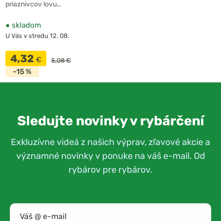
priaznivcov lovu…
●
skladom
U Vás v stredu 12. 08.
4,32
€
5,08 €
-15 %
Sledujte novinky v rybárčení
Exkluzívne videá z našich výprav, zľavové akcie a
významné novinky v ponuke na váš e-mail. Od
rybárov pre rybárov.