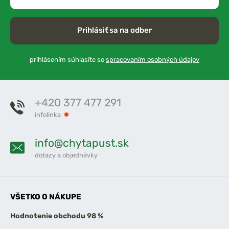
Prihlásiť sa na odber
prihlásením súhlasíte so
spracovaním osobných údajov
+420 377 477 291
infolinka
info@chytapust.sk
dotazy a objednávky
VŠETKO O NÁKUPE
Hodnotenie obchodu 98 %