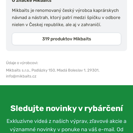
O značke Mikbaits
Mikbaits je renomovaný český výrobca kaprárskych
návnad a nástrah, ktorý patrí medzi špičku v odbore
nielen v Českej republike, ale aj v zahraničí.
319 produktov Mikbaits
Údaje o výrobcovi:
Mikbaits s.r.o.,
Podlázky 150, Mladá Boleslav 1, 29301,
info@mikbaits.cz
Sledujte novinky v rybárčení
Exkluzívne videá z našich výprav, zľavové akcie a
významné novinky v ponuke na váš e-mail. Od