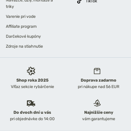
Náväzce, uzly, montáže a
TikTok
triky
Varenie pri vode
Affiliate program
Darčekové kupóny
Zdroje na stiahnutie
Shop roka 2025
Doprava zadarmo
Víťaz sekcie rybárčenie
pri nákupe nad 56 EUR
Do dvoch dní u vás
Najnižšie ceny
pri objednávke do 14:00
vám garantujeme