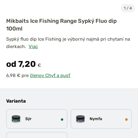
1
/
4
Mikbaits Ice Fishing Range Sypký Fluo dip
100ml
Sypký fluo dip Ice Fishing je výborný najmä pri chytaní na
dierkach.
Viac
od 7,20
€
pre
členov Chyť a pusť
Varianta
●
●
Sýr
Nymfa