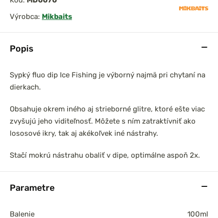
Kód:
MD0070
Výrobca:
Mikbaits
Popis
Sypký fluo dip Ice Fishing je výborný najmä pri chytaní na
dierkach.
Obsahuje okrem iného aj strieborné glitre, ktoré ešte viac
zvyšujú jeho viditeľnosť. Môžete s ním zatraktívniť ako
lososové ikry, tak aj akékoľvek iné nástrahy.
Stačí mokrú nástrahu obaliť v dipe, optimálne aspoň 2x.
Parametre
Balenie
100ml