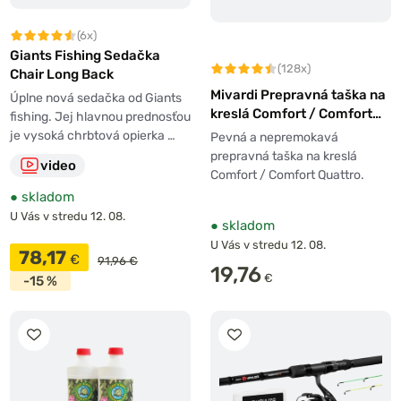
(6x)
Giants Fishing Sedačka
(128x)
Chair Long Back
Mivardi Prepravná taška na
Úplne nová sedačka od Giants
kreslá Comfort / Comfort
fishing. Jej hlavnou prednosťou
Quattro
je vysoká chrbtová opierka …
Pevná a nepremokavá
prepravná taška na kreslá
video
Comfort / Comfort Quattro.
●
skladom
U Vás v stredu 12. 08.
●
skladom
U Vás v stredu 12. 08.
78,17
€
91,96 €
19,76
€
-15 %