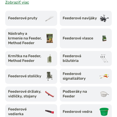
Zobraziť viac
Jeho hlavnou výhodou je
presné vnadenie a citlivá
detekcia záberu
vďaka špeciálnym feederovým prútom s
Feederové pruty
Feederové navijáky
vymeniteľnými špičkami.
V tejto kategórii nájdete
kompletné vybavenie pre lov na
Nástrahy a
feeder
– od feederových prútov a navijákov, cez
krmenie na Feeder,
Feederové vlasce
feederové krmítka a nástrahy, až po stojany, vidličky a
Method Feeder
špeciálne príslušenstvo.
Krmítka na Feeder,
Feederová
Method Feeder
bižutéria
Feederové
Feederové stoličky
signalizátory
Feederové držiaky,
Podberáky na
vidličky, stojany
Feeder
Feederové
Feederové vedra
vedierka