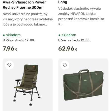
Long
Awa-S Vlasec Ion Power
Red Iso Fluorine 300m
Výsledok vlastného vývoja
značky MIVARDI. Ľahko
Nový univerzálne použiteľný
prenosné kaprárske kresielko
vlasec, ktorý neodráža svetelné
s…
lúče a je pod vodou takmer…
●
skladom
●
skladom
U Vás v stredu 12. 08.
U Vás v stredu 12. 08.
7,96
62,96
€
€