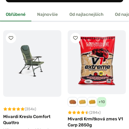
Obľúbené
Najnovšie
Od najlacnejších
Od naj
+10
(354x)
(284x)
Mivardi Kreslo Comfort
Mivardi Krmítková zmes V1
Quattro
Carp 2850g