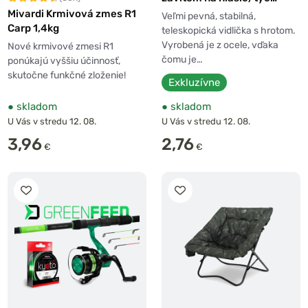
teleskopická
Mivardi Krmivová zmes R1
Veľmi pevná, stabilná,
Carp 1,4kg
teleskopická vidlička s hrotom.
Vyrobená je z ocele, vďaka
Nové krmivové zmesi R1
čomu je…
ponúkajú vyššiu účinnosť,
skutočne funkčné zloženie!
Exkluzívne
●
skladom
●
skladom
U Vás v stredu 12. 08.
U Vás v stredu 12. 08.
3,96
2,76
€
€