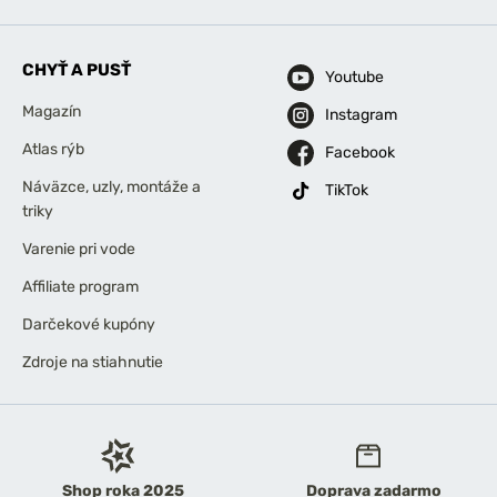
CHYŤ A PUSŤ
Youtube
Magazín
Instagram
Atlas rýb
Facebook
Náväzce, uzly, montáže a
TikTok
triky
Varenie pri vode
Affiliate program
Darčekové kupóny
Zdroje na stiahnutie
Shop roka 2025
Doprava zadarmo