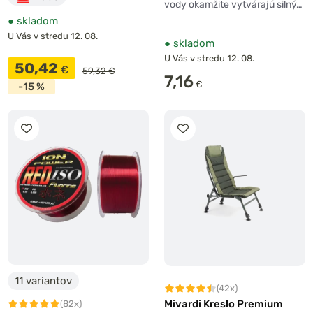
vody okamžite vytvárajú silný…
●
skladom
U Vás v stredu 12. 08.
●
skladom
U Vás v stredu 12. 08.
50,42
€
59,32 €
7,16
€
-15 %
11 variantov
(42x)
Mivardi Kreslo Premium
(82x)