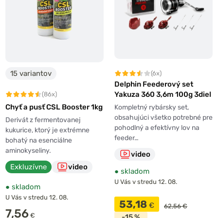
15 variantov
(6x)
Delphin Feederový set
Yakuza 360 3,6m 100g 3diel
(86x)
Chyť a pusť CSL Booster 1kg
Kompletný rybársky set,
obsahujúci všetko potrebné pre
Derivát z fermentovanej
pohodlný a efektívny lov na
kukurice, ktorý je extrémne
feeder…
bohatý na esenciálne
aminokyseliny.
video
Exkluzívne
video
●
skladom
U Vás v stredu 12. 08.
●
skladom
U Vás v stredu 12. 08.
53,18
€
62,56 €
7,56
€
-15 %