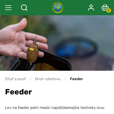
0
Chyť a pusť
/
Druh rybolovu
/
Feeder
Feeder
Lov na feeder patrí medzi najobľúbenejšie techniky lovu
rýb, najmä
bielych rýb, cejnov, kaprov, plotíc a línov
.