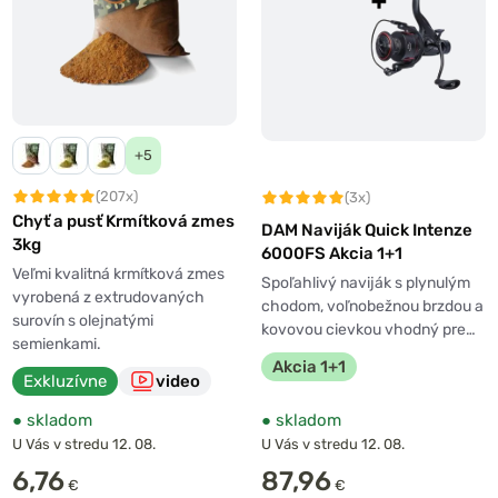
+5
(207x)
(3x)
Chyť a pusť Krmítková zmes
DAM Naviják Quick Intenze
3kg
6000FS Akcia 1+1
Veľmi kvalitná krmítková zmes
Spoľahlivý naviják s plynulým
vyrobená z extrudovaných
chodom, voľnobežnou brzdou a
surovín s olejnatými
kovovou cievkou vhodný pre…
semienkami.
Akcia 1+1
Exkluzívne
video
●
skladom
●
skladom
U Vás v stredu 12. 08.
U Vás v stredu 12. 08.
6,76
87,96
€
€