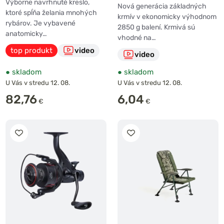
Výborne navrhnuté kreslo,
Nová generácia základných
ktoré spĺňa želania mnohých
krmív v ekonomicky výhodnom
rybárov. Je vybavené
2850 g balení. Krmivá sú
anatomicky…
vhodné na…
top produkt
video
video
●
skladom
●
skladom
U Vás v stredu 12. 08.
U Vás v stredu 12. 08.
82,76
6,04
€
€