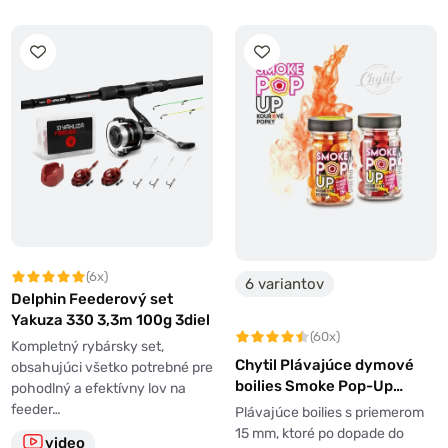
(6x)
6 variantov
Delphin Feederový set
Yakuza 330 3,3m 100g 3diel
(60x)
Kompletný rybársky set,
Chytil Plávajúce dymové
obsahujúci všetko potrebné pre
boilies Smoke Pop-Up
pohodlný a efektívny lov na
15mm 35g
feeder…
Plávajúce boilies s priemerom
15 mm, ktoré po dopade do
video