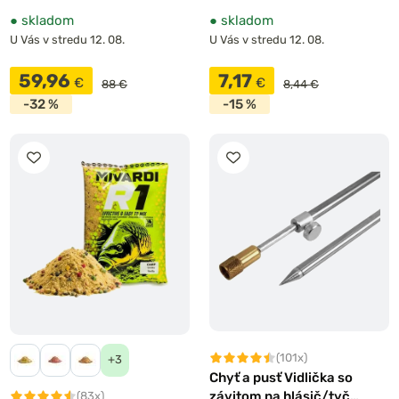
●
skladom
●
skladom
U Vás v stredu 12. 08.
U Vás v stredu 12. 08.
59,96
7,17
€
€
88 €
8,44 €
-32 %
-15 %
(101x)
+3
Chyť a pusť Vidlička so
závitom na hlásič/tyč
(83x)