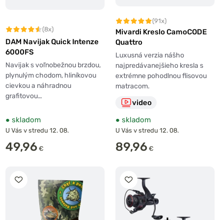
(91x)
(8x)
Mivardi Kreslo CamoCODE
DAM Navijak Quick Intenze
Quattro
6000FS
Luxusná verzia nášho
Navijak s voľnobežnou brzdou,
najpredávanejšieho kresla s
plynulým chodom, hliníkovou
extrémne pohodlnou flisovou
cievkou a náhradnou
matracom.
grafitovou…
video
●
skladom
●
skladom
U Vás v stredu 12. 08.
U Vás v stredu 12. 08.
49,96
89,96
€
€