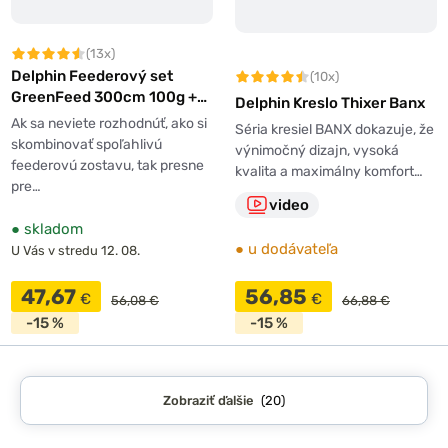
(13x)
Delphin Feederový set
(10x)
GreenFeed 300cm 100g +
Delphin Kreslo Thixer Banx
3T + 0,261mm
Ak sa neviete rozhodnúť, ako si
Séria kresiel BANX dokazuje, že
skombinovať spoľahlivú
výnimočný dizajn, vysoká
feederovú zostavu, tak presne
kvalita a maximálny komfort…
pre…
video
●
skladom
●
u dodávateľa
U Vás v stredu 12. 08.
47,67
56,85
€
€
56,08 €
66,88 €
-15 %
-15 %
Zobraziť ďalšie
(20)