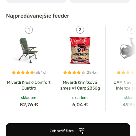
Najpredávanejšie
feeder
(354x)
(284x)
Mivardi Kreslo Comfort
Mivardi Krmítková
DAM Navija
Quattro
zmes V1 Carp 2850g
Intenze 
skladom
skladom
sklad
82,76 €
6,04 €
49,96
Zobraziť filtre