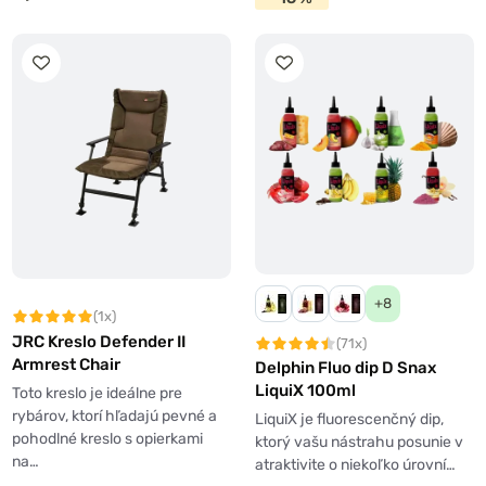
+8
(1x)
JRC Kreslo Defender II
(71x)
Armrest Chair
Delphin Fluo dip D Snax
LiquiX 100ml
Toto kreslo je ideálne pre
rybárov, ktorí hľadajú pevné a
LiquiX je fluorescenčný dip,
pohodlné kreslo s opierkami
ktorý vašu nástrahu posunie v
na…
atraktivite o niekoľko úrovní…