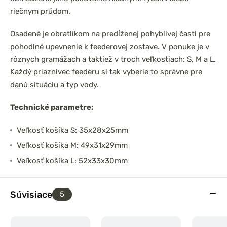
riečnym prúdom.
Osadené je obratlíkom na predĺženej pohyblivej časti pre
pohodlné upevnenie k feederovej zostave. V ponuke je v
rôznych gramážach a taktiež v troch veľkostiach: S, M a L.
Každý priaznivec feederu si tak vyberie to správne pre
danú situáciu a typ vody.
Technické parametre:
Veľkosť košíka S: 35x28x25mm
Veľkosť košíka M: 49x31x29mm
Veľkosť košíka L: 52x33x30mm
Súvisiace
5