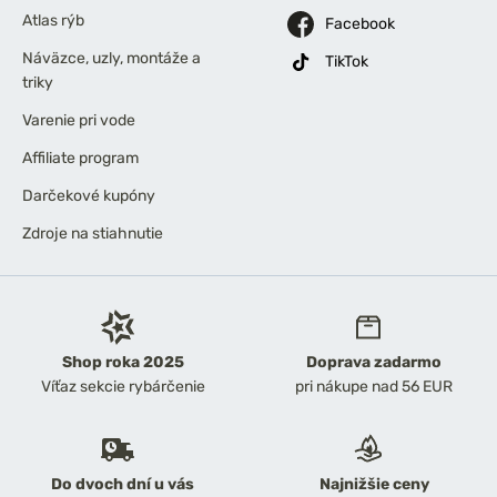
Atlas rýb
Facebook
Náväzce, uzly, montáže a
TikTok
triky
Varenie pri vode
Affiliate program
Darčekové kupóny
Zdroje na stiahnutie
Shop roka 2025
Doprava zadarmo
Víťaz sekcie rybárčenie
pri nákupe nad 56 EUR
Do dvoch dní u vás
Najnižšie ceny