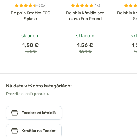
(60x)
(1x)
Delphin Krmítko ECO
Delphin Kŕmidlo bez
Delphin K
Splash
olova Eco Round
S
skladom
skladom
sk
1,50 €
1,56 €
1
1,76 €
1,84 €
1
Nájdete v týchto kategóriách:
Prezrite si celú ponuku.
Feederové kŕmidlá
Krmítka na Feeder