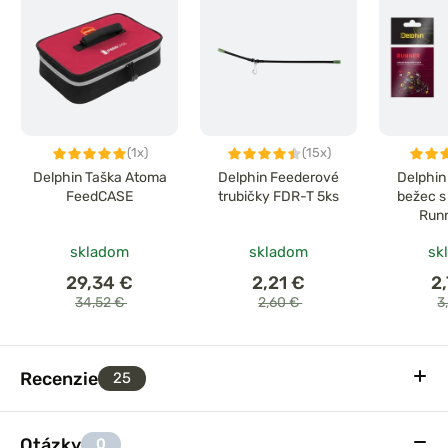
(1x)
(15x)
Delphin Taška Atoma
Delphin Feederové
Delphin
FeedCASE
trubičky FDR-T 5ks
bežec s
Runn
skladom
skladom
sk
29,34 €
2,21 €
2
34,52 €
2,60 €
3
Recenzie
25
Otázky
0