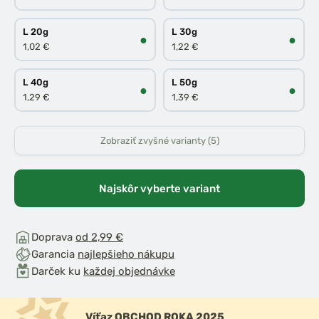
L 20g
L 30g
●
●
1,02 €
1,22 €
L 40g
L 50g
●
●
1,29 €
1,39 €
Zobraziť zvyšné varianty (5)
Najskôr vyberte variant
Doprava
od 2,99 €
Garancia
najlepšieho nákupu
Darček ku
každej objednávke
Víťaz OBCHOD ROKA 2025