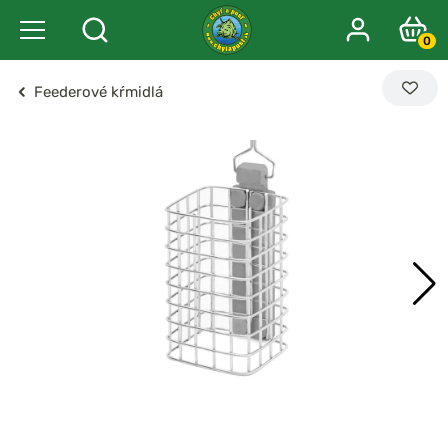
0
Feederové kŕmidlá