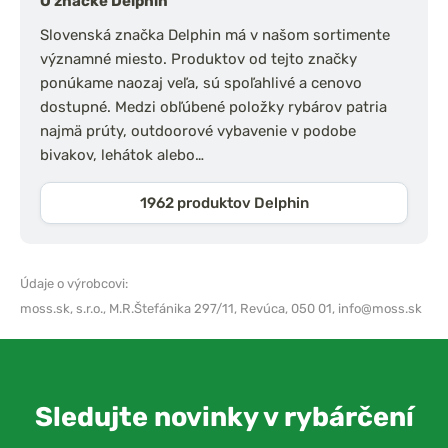
O značke Delphin
Slovenská značka Delphin má v našom sortimente
významné miesto. Produktov od tejto značky
ponúkame naozaj veľa, sú spoľahlivé a cenovo
dostupné. Medzi obľúbené položky rybárov patria
najmä prúty, outdoorové vybavenie v podobe
bivakov, lehátok alebo…
1962 produktov Delphin
Údaje o výrobcovi:
moss.sk, s.r.o.,
M.R.Štefánika 297/11, Revúca, 050 01,
info@moss.sk
Sledujte novinky v rybárčení