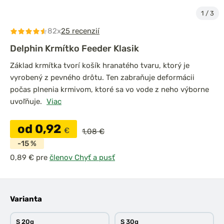
1
/
3
82x
25 recenzií
Delphin Krmítko Feeder Klasik
Základ krmítka tvorí košík hranatého tvaru, ktorý je
vyrobený z pevného drôtu. Ten zabraňuje deformácii
počas plnenia krmivom, ktoré sa vo vode z neho výborne
uvoľňuje.
Viac
od 0,92
€
1,08 €
-15 %
pre
členov Chyť a pusť
Varianta
S 20g
S 30g