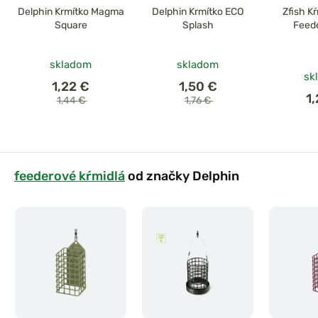
Delphin Krmítko Magma
Delphin Krmítko ECO
Zfish K
Square
Splash
Feede
skladom
skladom
sk
1,22 €
1,50 €
1
1,44 €
1,76 €
feederové kŕmidlá
od značky Delphin