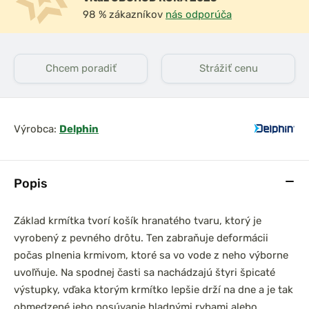
98 % zákazníkov
nás odporúča
Chcem poradiť
Strážiť cenu
Výrobca:
Delphin
Popis
Základ krmítka tvorí košík hranatého tvaru, ktorý je
vyrobený z pevného drôtu. Ten zabraňuje deformácii
počas plnenia krmivom, ktoré sa vo vode z neho výborne
uvoľňuje. Na spodnej časti sa nachádzajú štyri špicaté
výstupky, vďaka ktorým krmítko lepšie drží na dne a je tak
obmedzené jeho posúvanie hladnými rybami alebo