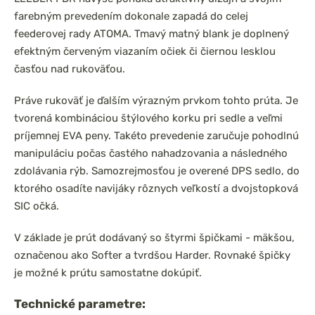
farebným prevedením dokonale zapadá do celej
feederovej rady ATOMA. Tmavý matný blank je doplnený
efektným červeným viazaním očiek či čiernou lesklou
časťou nad rukoväťou.
Práve rukoväť je ďalším výrazným prvkom tohto prúta. Je
tvorená kombináciou štýlového korku pri sedle a veľmi
príjemnej EVA peny. Takéto prevedenie zaručuje pohodlnú
manipuláciu počas častého nahadzovania a následného
zdolávania rýb. Samozrejmosťou je overené DPS sedlo, do
ktorého osadíte navijáky rôznych veľkostí a dvojstopková
SIC očká.
V základe je prút dodávaný so štyrmi špičkami - mäkšou,
označenou ako Softer a tvrdšou Harder. Rovnaké špičky
je možné k prútu samostatne dokúpiť.
Technické parametre: