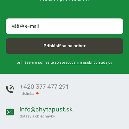
Prihlásiť sa na odber
prihlásením súhlasíte so
spracovaním osobných údajov
+420 377 477 291
infolinka
info@chytapust.sk
dotazy a objednávky