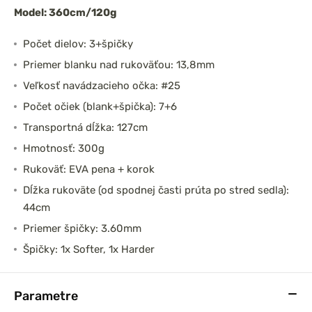
Model: 360cm/120g
Počet dielov: 3+špičky
Priemer blanku nad rukoväťou: 13,8mm
Veľkosť navádzacieho očka: #25
Počet očiek (blank+špička): 7+6
Transportná dĺžka: 127cm
Hmotnosť: 300g
Rukoväť: EVA pena + korok
Dĺžka rukoväte (od spodnej časti prúta po stred sedla):
44cm
Priemer špičky: 3.60mm
Špičky: 1x Softer, 1x Harder
Parametre