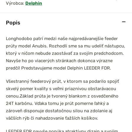
Výrobca:
Delphin
Popis
Longhodobo patrí medzi naše najpredávanejšie feeder
prúty model Anubis. Rozhodli sme sa mu udeliť nástupcu,
ktorý v ničom nebude zaostávať za svojím predchodcom.
Navyše ho po viacerých stránkach dokonca výrazne
predčí! Predstavujeme model Delphin LEEDER FDR.
Všestranný feederový prút, v ktorom sa podarilo spojiť
skvelý pomer kvality s veľmi priaznivou obstarávacou
cenou.
Základ prúta je tvorený blankom z osvedčeného
24T karbónu. Vďaka tomu je prút pomerne ľahký a
zároveň disponuje dostatočnou silou na zdolanie aj
väčších rýb či nahadzovanie ťažších košíkov.
LEEDER FDR navyše ponúka atraktívny dizajn a svojím