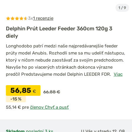
1
/
9
3x
1 recenzie
Delphin Prút Leeder Feeder 360cm 120g 3
diely
Longhodobo patrí medzi naše najpredávanejšie feeder
prúty model Anubis. Rozhodli sme sa mu udeliť nástupcu,
ktorý v ničom nebude zaostávať za svojím predchodcom.
Navyše ho po viacerých stránkach dokonca výrazne
predčí! Predstavujeme model Delphin LEEDER FDR.
Viac
56,85
€
66,88 €
-15 %
pre
členov Chyť a pusť
Skladom
poslední 3 ks
U Vás v stredu 12. 08.