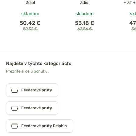
3diel
3diel
+ 3T 
skladom
skladom
sk
50,42 €
53,18 €
47
59,32 €
62,56 €
5
Nájdete v týchto kategóriách:
Prezrite si celú ponuku.
Feederové prúty
Feederové pruty
Feederové prúty Delphin