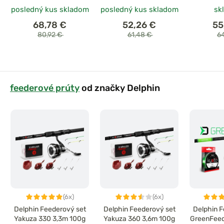
posledný kus skladom
posledný kus skladom
sk
68,78 €
52,26 €
55
80,92 €
61,48 €
6
feederové prúty
od značky Delphin
(6x)
(6x)
Delphin Feederový set
Delphin Feederový set
Delphin F
Yakuza 330 3,3m 100g
Yakuza 360 3,6m 100g
GreenFee