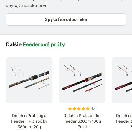
spýtajte sa ako prví.
Spýtať sa odborníka
Ďalšie
Feederové prúty
(4x)
Delphin Prút Legia
Delphin Prút Leeder
Delphin 
Feeder II + 3 špičky
Feeder 330cm 100g
Feeder 
360cm 120g
3diel