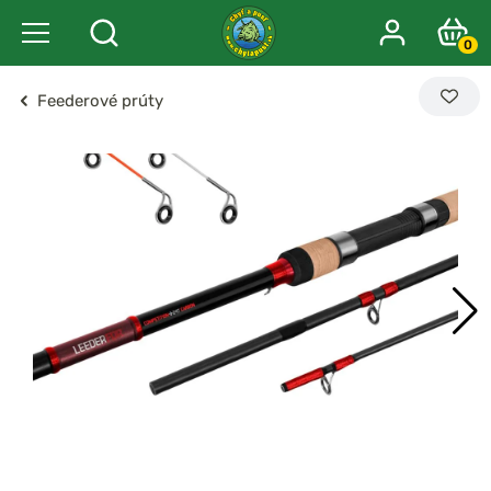
0
Feederové prúty