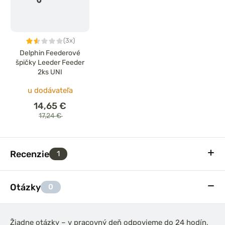
(3x)
Delphin Feederové
špičky Leeder Feeder
2ks UNI
u dodávateľa
14,65 €
17,24 €
Recenzie
1
Otázky
0
Žiadne otázky – v pracovný deň odpovieme do 24 hodín,