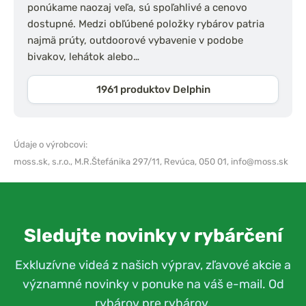
ponúkame naozaj veľa, sú spoľahlivé a cenovo
dostupné. Medzi obľúbené položky rybárov patria
najmä prúty, outdoorové vybavenie v podobe
bivakov, lehátok alebo…
1961 produktov Delphin
Údaje o výrobcovi:
moss.sk, s.r.o.,
M.R.Štefánika 297/11, Revúca, 050 01,
info@moss.sk
Sledujte novinky v rybárčení
Exkluzívne videá z našich výprav, zľavové akcie a
významné novinky v ponuke na váš e-mail. Od
rybárov pre rybárov.