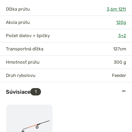
Dĺžka prútu
3,6m 12ft
Akcia prútu
120g
Počet dielov + špičky
3+2
Transportná dĺžka
127cm
Hmotnosť prútu
300 g
Druh rybolovu
Feeder
Súvisiace
1