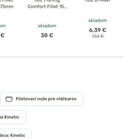
/175mm
Comfort Fillet 155
(S)
skladom
dom
skladom
6,39 €
 €
38 €
7,52 €
Filetovací nože pre vláčkarov
ie Kinetic
bca: Kinetic