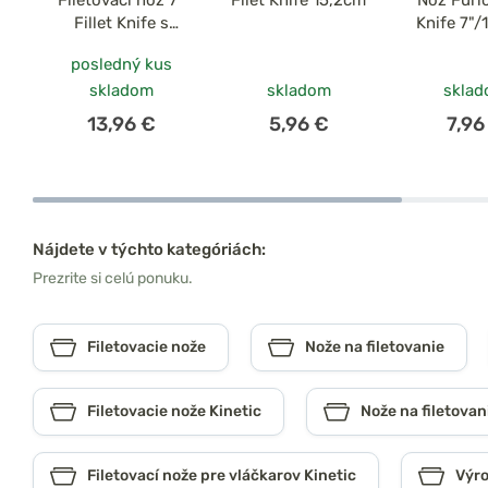
Fillet Knife s
Knife 7"
brúskou (ľahko
posledný kus
čistiteľné puzdro)
skladom
skladom
skla
13,96 €
5,96 €
7,96
Nájdete v týchto kategóriách:
Prezrite si celú ponuku.
Filetovacie nože
Nože na filetovanie
Filetovacie nože Kinetic
Nože na filetovan
Filetovací nože pre vláčkarov Kinetic
Výro