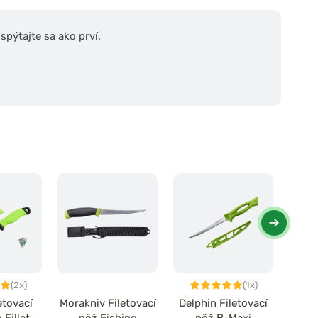
pýtajte sa ako prví.
(2x)
(1x)
etovací
Morakniv Filetovací
Delphin Filetovací
Kine
 Fillet
nôž Fishing
nôž B-Maxi
nôž D