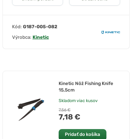
Kód:
G187-005-082
Výrobca:
Kinetic
Kinetic Nôž Fishing Knife
15,5cm
Skladom
viac kusov
7,56 €
7,18 €
Pridať do košíka