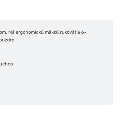
ožom. Má ergonomickú mäkkú rukoväť a 6-
 puzdro.
 úchop