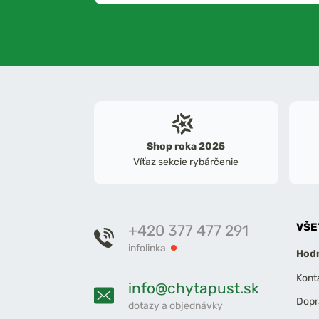
Shop roka 2025
Víťaz sekcie rybárčenie
VŠE
+420 377 477 291
infolinka
Hodn
Kont
info@chytapust.sk
Dopr
dotazy a objednávky