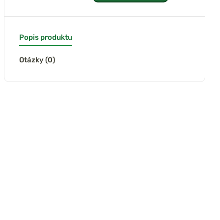
Popis produktu
Otázky (0)
(2x)
(4x)
tic Filetovací
Delphin Plávajúci
Giants Fishing
L Fillet Knife
filetovací nôž
Filetovacia sada