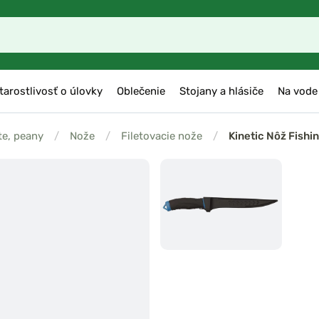
tarostlivosť o úlovky
Oblečenie
Stojany a hlásiče
Na vode
te, peany
/
Nože
/
Filetovacie nože
/
Kinetic Nôž Fishi