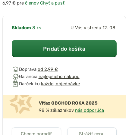
pre
členov Chyť a pusť
Skladom
8 ks
U Vás v stredu 12. 08.
Pridať do košíka
Doprava
od 2,99 €
Garancia
najlepšieho nákupu
Darček ku
každej objednávke
Víťaz OBCHOD ROKA 2025
98 % zákazníkov
nás odporúča
Chcem poradiť
Strážiť cenu