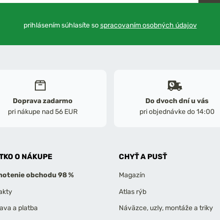
prihlásením súhlasíte so
spracovaním osobných údajov
Doprava zadarmo
Do dvoch dní u vás
pri nákupe nad 56 EUR
pri objednávke do 14:00
TKO O NÁKUPE
CHYŤ A PUSŤ
otenie obchodu 98 %
Magazín
akty
Atlas rýb
ava a platba
Náväzce, uzly, montáže a triky