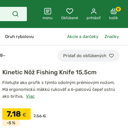
0
menu
Obľúbené
prihlásiť
košík
Druh rybolovu
Akcie a darčeky
Značky
ng…
Pridať do obľúbených
Kinetic Nôž Fishing Knife 15,5cm
Filetujte ako profík s týmto odolným prémiovým nožom.
Má ergonomickú mäkkú rukoväť a 6-palcovú čepeľ ostrú
ako britva.
Viac
7,18
€
7,56 €
-5 %