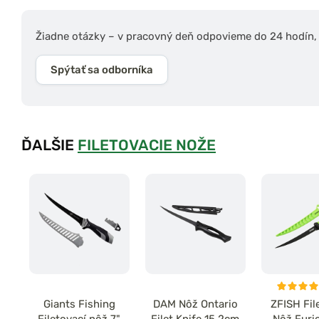
Žiadne otázky – v pracovný deň odpovieme do 24 hodín, s
Spýtať sa odborníka
ĎALŠIE
FILETOVACIE NOŽE
Giants Fishing
DAM Nôž Ontario
ZFISH Fil
Filetovací nôž 7"
Filet Knife 15,2cm
Nôž Furio