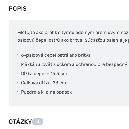
POPIS
Filetujte ako profík s týmto odolným prémiovým n
palcovú čepeľ ostrú ako britva. Súčasťou balenia je
6-palcová čepeľ ostrá ako britva
Mäkká rukoväť s očkom a ochranou pre bezpečný
Dĺžka čepele: 15,5 cm
Celková dĺžka: 28 cm
Puzdro a klip na opasok
OTÁZKY
0