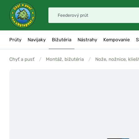
Prúty
Navijaky
Bižutéria
Nástrahy
Kempovanie
S
Chyť a pusť
/
Montáž, bižutéria
/
Nože, nožnice, klieš