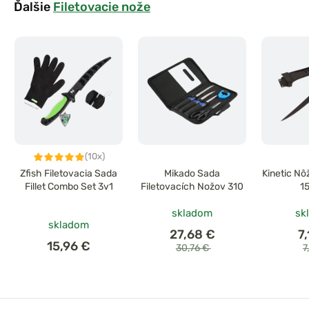
Ďalšie
Filetovacie nože
(10x)
Zfish Filetovacia Sada
Mikado Sada
Kinetic Nô
Fillet Combo Set 3v1
Filetovacích Nožov 310
1
skladom
sk
skladom
27,68 €
7
15,96 €
30,76 €
7