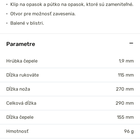
Klip na opasok a pútko na opasok, ktoré sú zameniteľné.
Otvor pre možnosť zavesenia.
Balené v blistri.
Parametre
Hrúbka čepele
1,9 mm
Dĺžka rukoväte
115 mm
Dĺžka noža
270 mm
Celková dĺžka
290 mm
Dĺžka čepele
155 mm
Hmotnosť
96 g