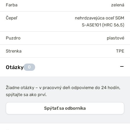
Farba
zelená
Čepeľ
nehrdzavejúca oceľ SGM
S-ASE101 (HRC 56,5)
Puzdro
plastové
Strenka
TPE
Otázky
0
Žiadne otázky – v pracovný deň odpovieme do 24 hodín,
spýtajte sa ako prví.
Spýtať sa odborníka