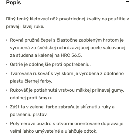
Popis
Dlhý tenký filetovací nôž prvotriednej kvality na použitie v
pravej i ľavej ruke.
Rovná pružná čepeľ s čiastočne zaobleným hrotom je
vyrobená zo švédskej nehrdzavejúcej ocele valcovanej
za studena a kalenej na HRC 56,5.
Ostrie je odolnejšie proti opotrebeniu.
Tvarovaná rukoväť s výliskom je vyrobená z odolného
plastu čiernej farby.
Rukoväť je potiahnutá vrstvou mäkkej priľnavej gumy,
odolnej proti šmyku.
Záštita v zelenej farbe zabraňuje skĺznutiu ruky a
poraneniu prstov.
Polymérové puzdro s otvormi orientované doprava je
veľmi ľahko umývateľné a uľahčuje odtok.