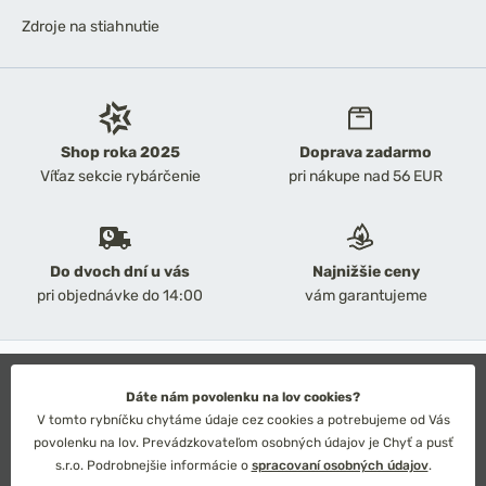
Zdroje na stiahnutie
Shop roka 2025
Doprava zadarmo
Víťaz sekcie rybárčenie
pri nákupe nad 56 EUR
Do dvoch dní u vás
Najnižšie ceny
pri objednávke do 14:00
vám garantujeme
2026 Chyť a pusť
Obchodné podmienky
Dáte nám povolenku na lov cookies?
Ochrana osobných údajov
V tomto rybníčku chytáme údaje cez cookies a potrebujeme od Vás
Technické riešenie: Simplia s.r.o.
povolenku na lov. Prevádzkovateľom osobných údajov je Chyť a pusť
Strategický dizajn: Petr Široký
s.r.o. Podrobnejšie informácie o
spracovaní osobných údajov
.