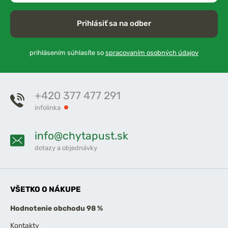
Prihlásiť sa na odber
prihlásením súhlasíte so
spracovaním osobných údajov
+420 377 477 291
infolinka
info@chytapust.sk
dotazy a objednávky
VŠETKO O NÁKUPE
Hodnotenie obchodu 98 %
Kontakty