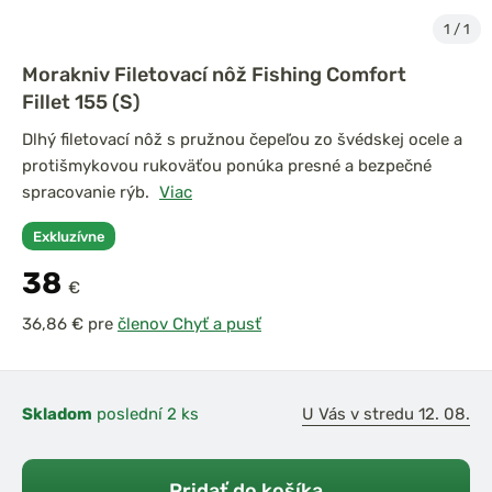
1
/
1
Morakniv Filetovací nôž Fishing Comfort
Fillet 155 (S)
Dlhý filetovací nôž s pružnou čepeľou zo švédskej ocele a
protišmykovou rukoväťou ponúka presné a bezpečné
spracovanie rýb.
Viac
Exkluzívne
38
€
pre
členov Chyť a pusť
Skladom
poslední 2 ks
U Vás v stredu 12. 08.
Pridať do košíka