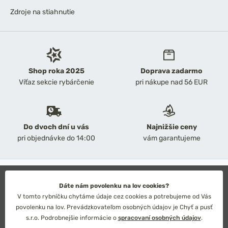
Zdroje na stiahnutie
Shop roka 2025
Doprava zadarmo
Víťaz sekcie rybárčenie
pri nákupe nad 56 EUR
Do dvoch dní u vás
Najnižšie ceny
pri objednávke do 14:00
vám garantujeme
2026 Chyť a pusť
Obchodné podmienky
Dáte nám povolenku na lov cookies?
Ochrana osobných údajov
V tomto rybníčku chytáme údaje cez cookies a potrebujeme od Vás
Technické riešenie: Simplia s.r.o.
povolenku na lov. Prevádzkovateľom osobných údajov je Chyť a pusť
Strategický dizajn: Petr Široký
s.r.o. Podrobnejšie informácie o
spracovaní osobných údajov
.