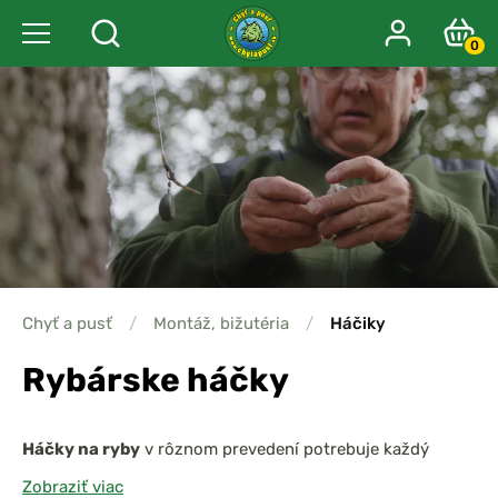
0
Chyť a pusť
/
Montáž, bižutéria
/
Háčiky
Rybárske háčky
Háčky na ryby
v rôznom prevedení potrebuje každý
rybár, dychtivý po skvelom úlovku.
Rybárske háčky
sa
Zobraziť viac