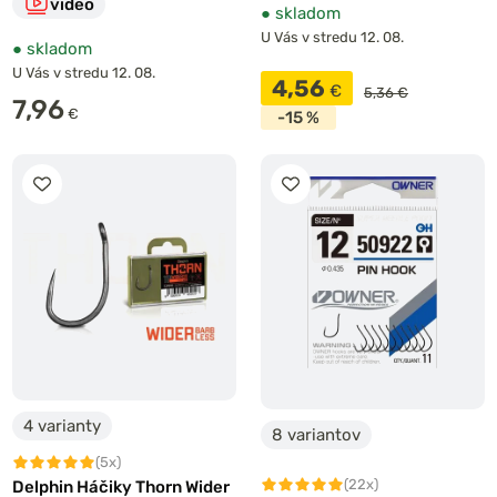
video
●
skladom
U Vás v stredu 12. 08.
●
skladom
U Vás v stredu 12. 08.
4,56
€
5,36 €
7,96
€
-15 %
4 varianty
8 variantov
(5x)
(22x)
Delphin Háčiky Thorn Wider