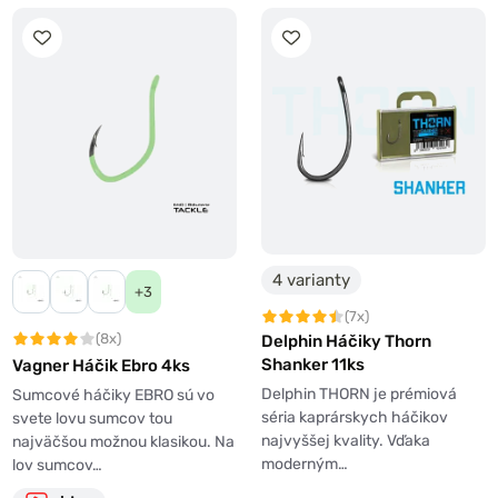
4 varianty
+3
(7x)
(8x)
Delphin Háčiky Thorn
Shanker 11ks
Vagner Háčik Ebro 4ks
Delphin THORN je prémiová
Sumcové háčiky EBRO sú vo
séria kaprárskych háčikov
svete lovu sumcov tou
najvyššej kvality. Vďaka
najväčšou možnou klasikou. Na
moderným…
lov sumcov…