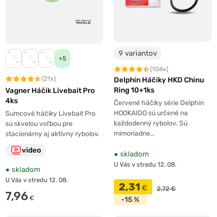
9 variantov
+5
(104x)
(21x)
Delphin Háčiky HKD Chinu
Ring 10+1ks
Vagner Háčik Livebait Pro
4ks
Červené háčiky série Delphin
HOOKAIDO sú určené na
Sumcové háčiky Livebait Pro
každodenný rybolov. Sú
sú skvelou voľbou pre
mimoriadne…
stacionárny aj aktívny rybolov.
video
●
skladom
U Vás v stredu 12. 08.
●
skladom
U Vás v stredu 12. 08.
2,31
€
2,72 €
7,96
€
-15 %