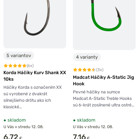
5 variantov
4 varianty
(6x)
(3x)
Korda Háčiky Kurv Shank XX
Madcat Háčiky A-Static Jig
10ks
Hook
Háčiky Korda s označením XX
Pevné háčiky na sumce
sú vyrobené z dvakrát
Madcat A-Static Treble Hooks
silnejšieho drôtu ako ich
sú 6-krát zosilnené ultra ostré…
klasické…
●
skladom
●
skladom
U Vás v stredu 12. 08.
U Vás v stredu 12. 08.
6,72
7,16
€
€