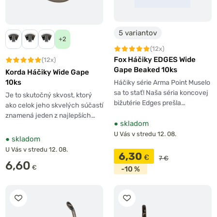
5 variantov
+2
(12x)
Fox Háčiky EDGES Wide
(12x)
Gape Beaked 10ks
Korda Háčiky Wide Gape
10ks
Háčiky série Arma Point Muselo
sa to stať! Naša séria koncovej
Je to skutočný skvost, ktorý
bižutérie Edges prešla…
ako celok jeho skvelých súčastí
znamená jeden z najlepších…
●
skladom
U Vás v stredu 12. 08.
●
skladom
U Vás v stredu 12. 08.
6,30
€
7 €
6,60
€
-10 %