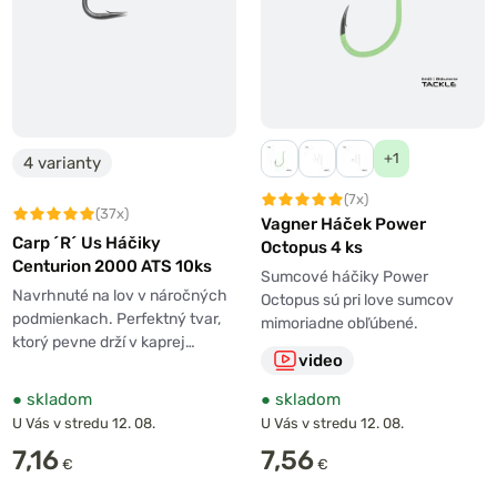
+1
4 varianty
(7x)
(37x)
Vagner Háček Power
Carp ´R´ Us Háčiky
Octopus 4 ks
Centurion 2000 ATS 10ks
Sumcové háčiky Power
Navrhnuté na lov v náročných
Octopus sú pri love sumcov
podmienkach. Perfektný tvar,
mimoriadne obľúbené.
ktorý pevne drží v kaprej…
video
●
skladom
●
skladom
U Vás v stredu 12. 08.
U Vás v stredu 12. 08.
7,16
7,56
€
€