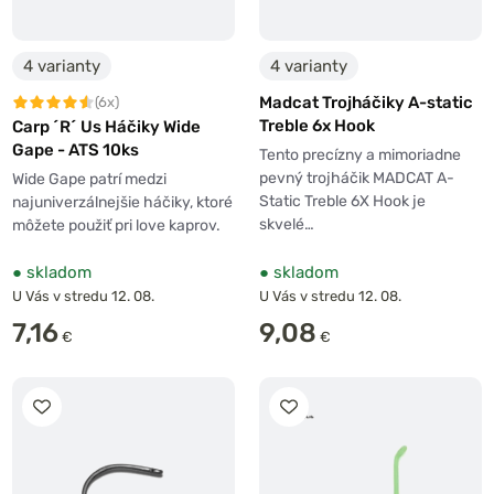
4 varianty
4 varianty
Madcat Trojháčiky A-static
(6x)
Treble 6x Hook
Carp ´R´ Us Háčiky Wide
Gape - ATS 10ks
Tento precízny a mimoriadne
pevný trojháčik MADCAT A-
Wide Gape patrí medzi
Static Treble 6X Hook je
najuniverzálnejšie háčiky, ktoré
skvelé…
môžete použiť pri love kaprov.
●
skladom
●
skladom
U Vás v stredu 12. 08.
U Vás v stredu 12. 08.
7,16
9,08
€
€