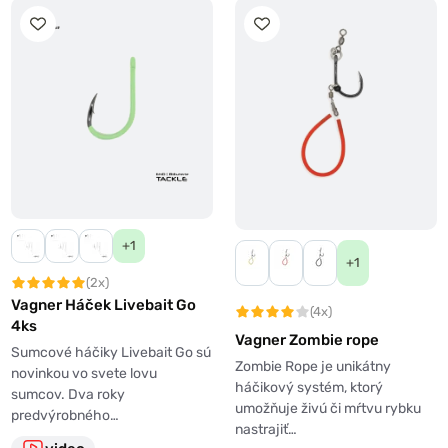
+1
+1
(2x)
Vagner Háček Livebait Go
(4x)
4ks
Vagner Zombie rope
Sumcové háčiky Livebait Go sú
Zombie Rope je unikátny
novinkou vo svete lovu
háčikový systém, ktorý
sumcov. Dva roky
umožňuje živú či mŕtvu rybku
predvýrobného…
nastrajiť…