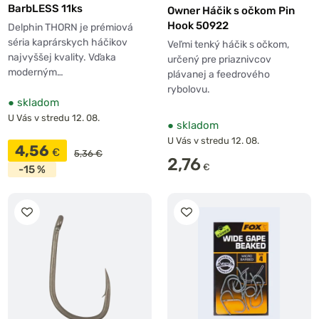
BarbLESS 11ks
Owner Háčik s očkom Pin
Hook 50922
Delphin THORN je prémiová
séria kaprárskych háčikov
Veľmi tenký háčik s očkom,
najvyššej kvality. Vďaka
určený pre priaznivcov
moderným…
plávanej a feedrového
rybolovu.
●
skladom
U Vás v stredu 12. 08.
●
skladom
U Vás v stredu 12. 08.
4,56
€
5,36 €
2,76
€
-15 %