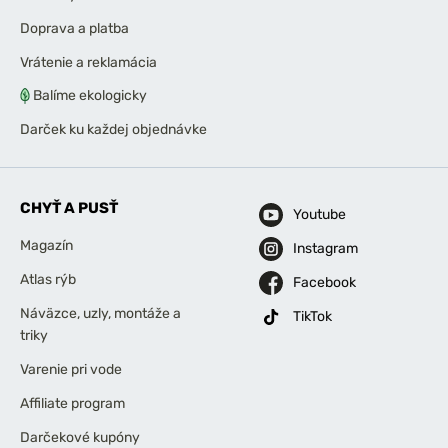
Doprava a platba
Vrátenie a reklamácia
Balíme ekologicky
Darček ku každej objednávke
CHYŤ A PUSŤ
Youtube
Magazín
Instagram
Atlas rýb
Facebook
Náväzce, uzly, montáže a
TikTok
triky
Varenie pri vode
Affiliate program
Darčekové kupóny