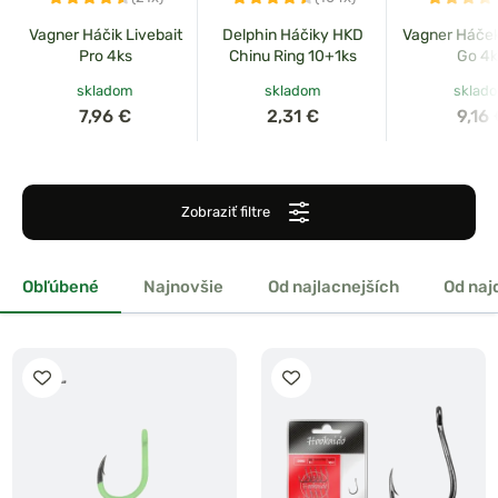
Vagner Háčik Livebait
Delphin Háčiky HKD
Vagner Háček
Pro 4ks
Chinu Ring 10+1ks
Go 4k
skladom
skladom
sklad
7,96 €
2,31 €
9,16
Zobraziť filtre
Obľúbené
Najnovšie
Od najlacnejších
Od naj