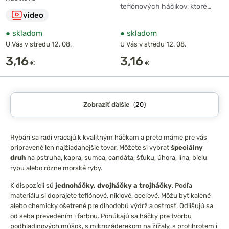
teflónových háčikov, ktoré…
video
●
skladom
●
skladom
U Vás v stredu 12. 08.
U Vás v stredu 12. 08.
3,16
3,16
€
€
Zobraziť ďalšie
(20)
Rybári sa radi vracajú k kvalitným háčkam a preto máme pre vás
pripravené len najžiadanejšie tovar. Môžete si vybrať
špeciálny
druh
na pstruha, kapra, sumca, candáta, šťuku, úhora, lína, bielu
rybu alebo rôzne morské ryby.
K dispozícii sú
jednoháčky, dvojháčky a trojháčky
. Podľa
materiálu si doprajete teflónové, niklové, oceľové. Môžu byť kalené
alebo chemicky ošetrené pre dlhodobú výdrž a ostrosť. Odlišujú sa
od seba prevedením i farbou. Ponúkajú sa háčky pre tvorbu
podhladinových múšok, s mikrozáderekom na žížaly, s protihrotem i