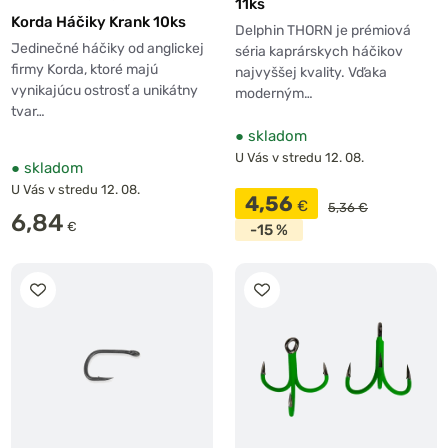
11ks
Korda Háčiky Krank 10ks
Delphin THORN je prémiová
Jedinečné háčiky od anglickej
séria kaprárskych háčikov
firmy Korda, ktoré majú
najvyššej kvality. Vďaka
vynikajúcu ostrosť a unikátny
moderným…
tvar…
●
skladom
U Vás v stredu 12. 08.
●
skladom
U Vás v stredu 12. 08.
4,56
€
5,36 €
6,84
€
-15 %