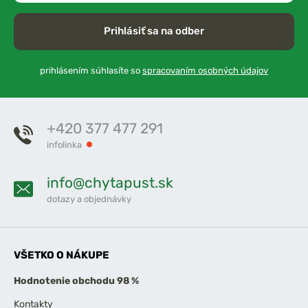
Prihlásiť sa na odber
prihlásením súhlasíte so
spracovaním osobných údajov
+420 377 477 291
infolinka
info@chytapust.sk
dotazy a objednávky
VŠETKO O NÁKUPE
Hodnotenie obchodu 98 %
Kontakty