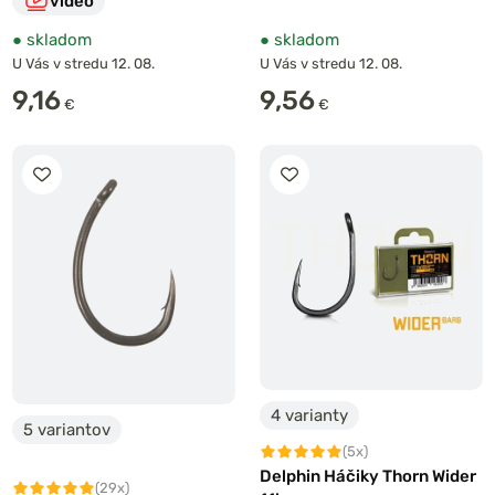
video
●
skladom
●
skladom
U Vás v stredu 12. 08.
U Vás v stredu 12. 08.
9,16
9,56
€
€
4 varianty
5 variantov
(5x)
Delphin Háčiky Thorn Wider
(29x)