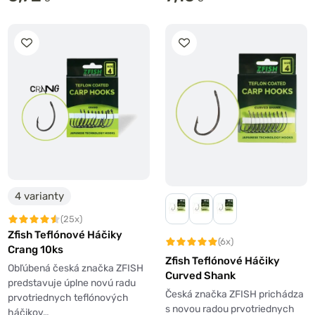
4 varianty
(25x)
Zfish Teflónové Háčiky
(6x)
Crang 10ks
Zfish Teflónové Háčiky
Obľúbená česká značka ZFISH
Curved Shank
predstavuje úplne novú radu
Česká značka ZFISH prichádza
prvotriednych teflónových
s novou radou prvotriednych
háčikov…