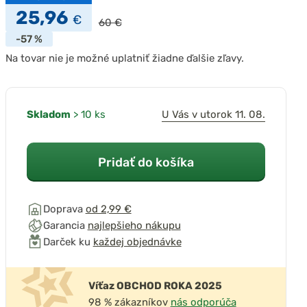
25,96
€
60 €
-57 %
Na tovar nie je možné uplatniť žiadne ďalšie zľavy.
Skladom
> 10 ks
U Vás v utorok 11. 08.
Pridať do košíka
Doprava
od 2,99 €
Garancia
najlepšieho nákupu
Darček ku
každej objednávke
Víťaz OBCHOD ROKA 2025
98 % zákazníkov
nás odporúča