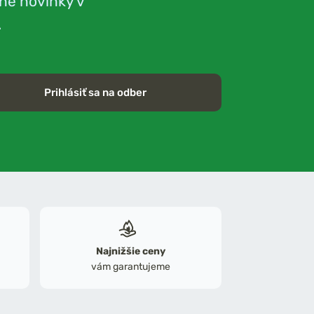
né novinky v
.
Prihlásiť sa na odber
Najnižšie ceny
vám garantujeme