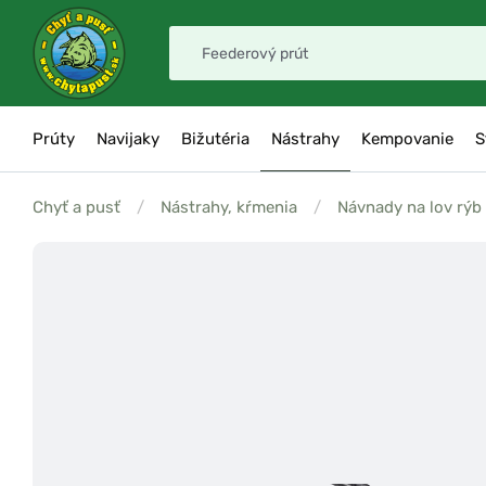
Prúty
Navijaky
Bižutéria
Nástrahy
Kempovanie
S
Chyť a pusť
/
Nástrahy, kŕmenia
/
Návnady na lov rýb