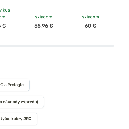
ý kus
po
dom
skladom
skladom
6 €
55,96 €
60 €
C a Prologic
a návnady výpredaj
 tyče, kobry JRC