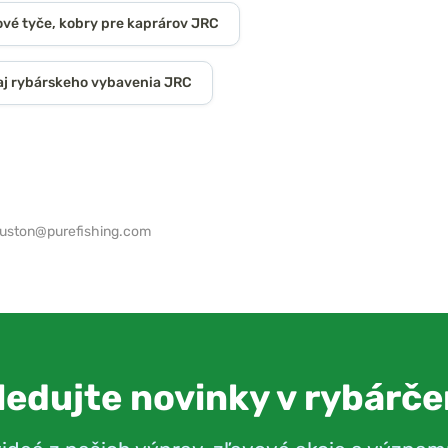
ové tyče, kobry pre kaprárov JRC
j rybárskeho vybavenia JRC
ouston@purefishing.com
ledujte novinky v rybárče