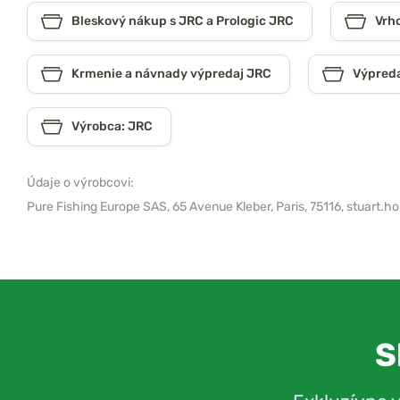
Bleskový nákup s JRC a Prologic JRC
Vrh
Krmenie a návnady výpredaj JRC
Výpreda
Výrobca: JRC
Údaje o výrobcovi:
Pure Fishing Europe SAS,
65 Avenue Kleber, Paris, 75116,
stuart.h
S