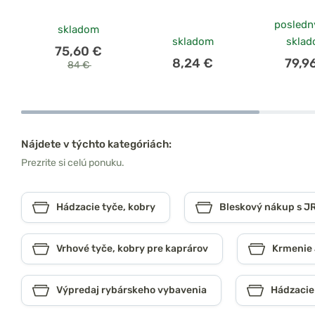
posledn
skladom
skladom
skla
75,60 €
8,24 €
79,9
84 €
Nájdete v týchto kategóriách:
Prezrite si celú ponuku.
Hádzacie tyče, kobry
Bleskový nákup s JR
Vrhové tyče, kobry pre kaprárov
Krmenie 
Výpredaj rybárskeho vybavenia
Hádzacie