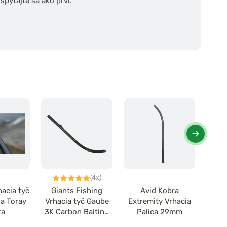
pýtajte sa ako prví.
(4x)
hacia tyč
Giants Fishing
Avid Kobra
Sta
sa Toray
Vrhacia tyč Gaube
Extremity Vrhacia
ra
3K Carbon Baiting
Palica 29mm
Thro
Stick 29mm