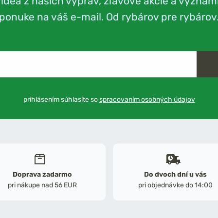
videá z našich výprav, zľavové akcie a význam
ponuke na váš e-mail. Od rybárov pre rybárov
prihlásením súhlasíte so
spracovaním osobných údajov
Doprava zadarmo
Do dvoch dní u vás
pri nákupe nad 56 EUR
pri objednávke do 14:00