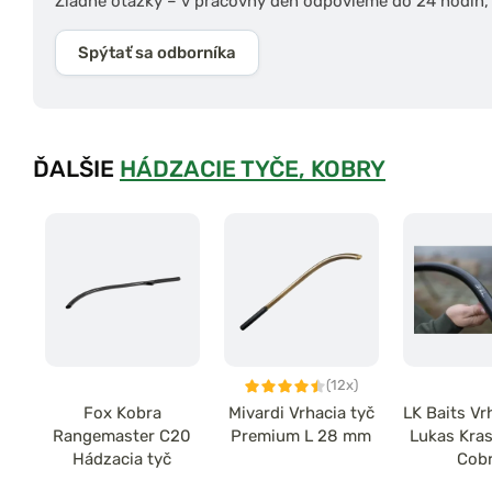
Žiadne otázky – v pracovný deň odpovieme do 24 hodín, s
Spýtať sa odborníka
ĎALŠIE
HÁDZACIE TYČE, KOBRY
(12x)
Fox Kobra
Mivardi Vrhacia tyč
LK Baits Vr
Rangemaster C20
Premium L 28 mm
Lukas Kra
Hádzacia tyč
Cob