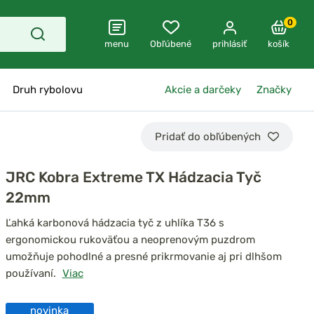
0
menu
Obľúbené
prihlásiť
košík
Druh rybolovu
Akcie a darčeky
Značky
Pridať do obľúbených
JRC Kobra Extreme TX Hádzacia Tyč
22mm
Ľahká karbonová hádzacia tyč z uhlíka T36 s
ergonomickou rukoväťou a neoprenovým puzdrom
umožňuje pohodlné a presné prikrmovanie aj pri dlhšom
používaní.
Viac
novinka