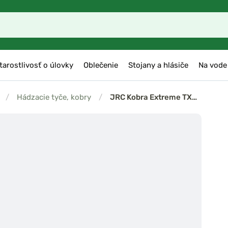
tarostlivosť o úlovky
Oblečenie
Stojany a hlásiče
Na vode
/
Hádzacie tyče, kobry
/
JRC Kobra Extreme TX…