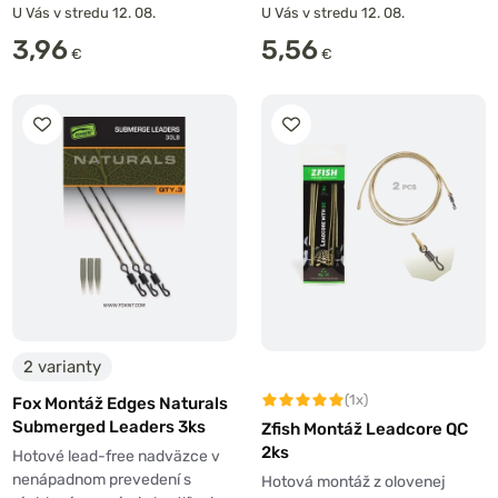
U Vás v stredu 12. 08.
U Vás v stredu 12. 08.
3,96
5,56
€
€
2 varianty
(1x)
Fox Montáž Edges Naturals
Submerged Leaders 3ks
Zfish Montáž Leadcore QC
2ks
Hotové lead-free nadväzce v
nenápadnom prevedení s
Hotová montáž z olovenej