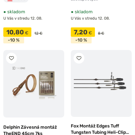
●
skladom
●
skladom
U Vás v stredu 12. 08.
U Vás v stredu 12. 08.
10,80
7,20
€
€
12 €
8 €
-10 %
-10 %
Fox Montáž Edges Tuff
Delphin Závesná montáž
Tungsten Tubing Heli-Clip
TheEND 45cm 7ks