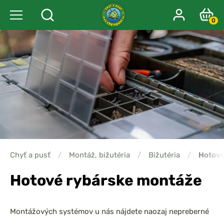
0
Chyť a pusť
/
Montáž, bižutéria
/
Bižutéria
/
Hotov
Hotové rybárske montáže
Montážových systémov u nás nájdete naozaj nepreberné
množstvo, v ktorom si vyberie každý rybár. Ponuka