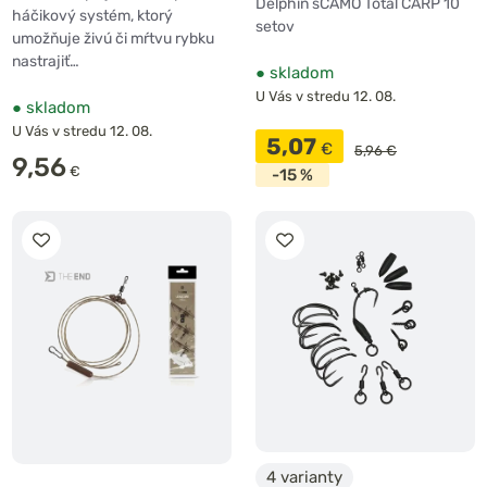
Delphin sCAMO Total CARP 10
háčikový systém, ktorý
setov
umožňuje živú či mŕtvu rybku
nastrajiť…
●
skladom
U Vás v stredu 12. 08.
●
skladom
U Vás v stredu 12. 08.
5,07
€
5,96 €
9,56
€
-15 %
4 varianty