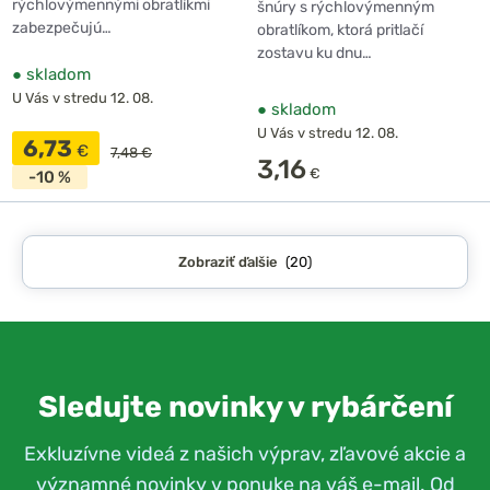
rýchlovýmennými obratlíkmi
šnúry s rýchlovýmenným
zabezpečujú…
obratlíkom, ktorá pritlačí
zostavu ku dnu…
●
skladom
U Vás v stredu 12. 08.
●
skladom
U Vás v stredu 12. 08.
6,73
€
7,48 €
3,16
€
-10 %
Zobraziť ďalšie
(20)
Sledujte novinky v rybárčení
Exkluzívne videá z našich výprav, zľavové akcie a
významné novinky v ponuke na váš e-mail. Od