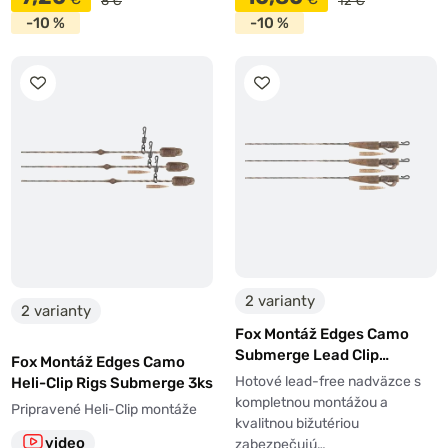
8 €
12 €
-10 %
-10 %
2 varianty
2 varianty
Fox Montáž Edges Camo
Submerge Lead Clip
Fox Montáž Edges Camo
Leaders 3ks
Hotové lead-free nadväzce s
Heli-Clip Rigs Submerge 3ks
kompletnou montážou a
Pripravené Heli-Clip montáže
kvalitnou bižutériou
video
zabezpečujú…