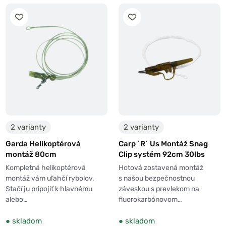
2 varianty
2 varianty
Garda Helikoptérová
Carp ´R´ Us Montáž Snag
montáž 80cm
Clip systém 92cm 30lbs
Kompletná helikoptérová
Hotová zostavená montáž
montáž vám uľahčí rybolov.
s našou bezpečnostnou
Stačí ju pripojiť k hlavnému
záveskou s prevlekom na
alebo…
fluorokarbónovom…
●
skladom
●
skladom