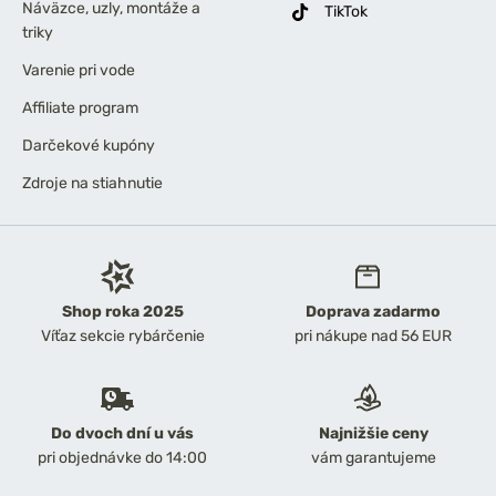
Náväzce, uzly, montáže a
TikTok
triky
Varenie pri vode
Affiliate program
Darčekové kupóny
Zdroje na stiahnutie
Shop roka 2025
Doprava zadarmo
Víťaz sekcie rybárčenie
pri nákupe nad 56 EUR
Do dvoch dní u vás
Najnižšie ceny
pri objednávke do 14:00
vám garantujeme