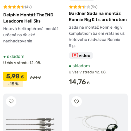
(4x)
(5x)
Gardner Sada na montáž
Delphin Montáž TheEND
Ronnie Rig Kit s protihrotom
Leadcore Heli 3ks
Sada na montáž Ronnie Rig v
Hotová helikoptérová montáž
kompletnom balení vrátane už
určená na ďaleké
hotového nadväzca Ronnie
nadhadzovanie
Rig.
video
●
skladom
U Vás v stredu 12. 08.
●
skladom
U Vás v stredu 12. 08.
5,98
€
7,04 €
14,76
€
-15 %