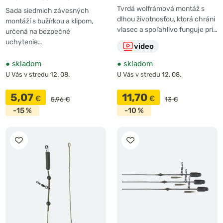
Rigs 3ks
Tvrdá wolfrámová montáž s
Sada siedmich závesných
dlhou životnosťou, ktorá chráni
montáží s bužírkou a klipom,
vlasec a spoľahlivo funguje pri…
určená na bezpečné
uchytenie…
video
●
skladom
●
skladom
U Vás v stredu 12. 08.
U Vás v stredu 12. 08.
5,07
11,70
€
€
5,96 €
13 €
-15 %
-10 %