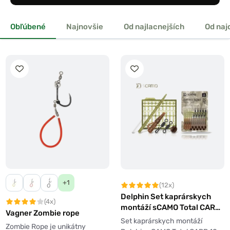
Obľúbené
Najnovšie
Od najlacnejších
Od naj
+1
(12x)
Delphin Set kaprárskych
(4x)
montáží sCAMO Total CARP
Vagner Zombie rope
10 setov
Set kaprárskych montáží
Zombie Rope je unikátny