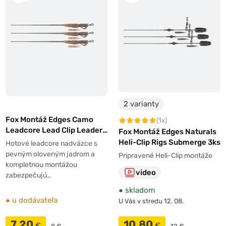
2 varianty
Fox Montáž Edges Camo
(1x)
Leadcore Lead Clip Leaders
Fox Montáž Edges Naturals
50lb 3ks
Heli-Clip Rigs Submerge 3ks
Hotové leadcore nadväzce s
pevným oloveným jadrom a
Pripravené Heli-Clip montáže
kompletnou montážou
video
zabezpečujú…
●
skladom
●
u dodávateľa
U Vás v stredu 12. 08.
7,20
10,80
€
€