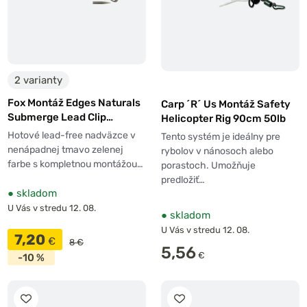
2 varianty
Fox Montáž Edges Naturals
Carp ´R´ Us Montáž Safety
Submerge Lead Clip
Helicopter Rig 90cm 50lb
Leaders 3ks
Hotové lead-free nadväzce v
Tento systém je ideálny pre
nenápadnej tmavo zelenej
rybolov v nánosoch alebo
farbe s kompletnou montážou…
porastoch. Umožňuje
predložiť…
●
skladom
U Vás v stredu 12. 08.
●
skladom
U Vás v stredu 12. 08.
7,20
€
8 €
5,56
€
-10 %