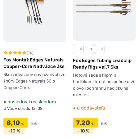
(1x)
Fox Montáž Edges Naturals
Fox Edges Tubing Leadclip
Copper-Core Nadväzce 3ks
Ready Rigs veľ.7 3ks
3ks nadväzcov naviazaných zo
Hotová sada s klipmi a
šnúry Edges Naturals 50lb
hadičkami, ktorá bezpečne drží
Copper-Core.
olovo i ochrannú hadičku na
mieste…
●
posledný kus skladom
●
u dodávateľa
U Vás v stredu 12. 08.
8,10
7,20
€
€
9 €
8 €
-10 %
-10 %