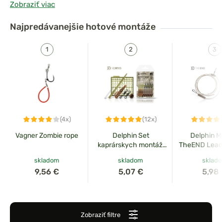
Zobraziť viac
obsahuje
kompletné systémy na bočnú záťaž
s
obratlíky
, s gumovými prevlekmi, bočnými klipmi na olovo
Najpredávanejšie
hotové montáže
aj gumovými rukávkami.
(4x)
(12x)
Vagner Zombie rope
Delphin Set
Delphin M
kaprárskych montáží
TheEND Leadc
sCAMO Total CARP 10
3ks
skladom
skladom
sklad
setov
9,56 €
5,07 €
5,98
Zobraziť filtre