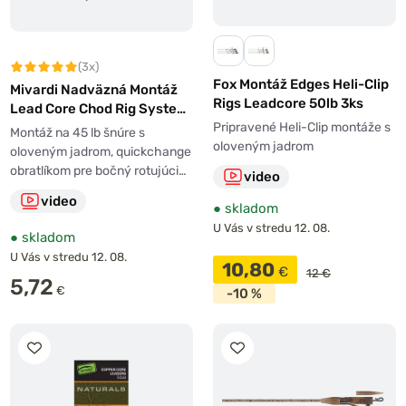
(3x)
Fox Montáž Edges Heli-Clip
Mivardi Nadväzná Montáž
Rigs Leadcore 50lb 3ks
Lead Core Chod Rig System
(+Anti-Tangle)
Pripravené Heli-Clip montáže s
Montáž na 45 lb šnúre s
oloveným jadrom
oloveným jadrom, quickchange
obratlíkom pre bočný rotujúci…
video
video
●
skladom
U Vás v stredu 12. 08.
●
skladom
U Vás v stredu 12. 08.
10,80
€
12 €
5,72
€
-10 %