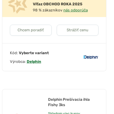
Víťaz OBCHOD ROKA 2025
98 % zákazníkov
nás odporúča
Chcem poradiť
Strážiť cenu
Kód:
Vyberte variant
Výrobca:
Delphin
Delphin Prešívacia ihla
Fishy 3ks
Skladom
viac kusov