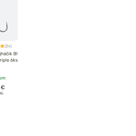
(2x)
jháčik B!
riple 6ks
dom
 €
 €