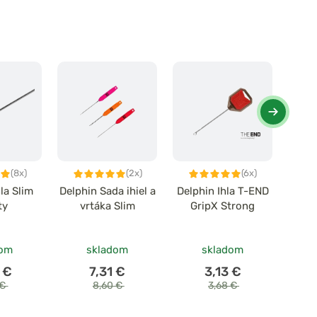
(8x)
(2x)
(6x)
la Slim
Delphin Sada ihiel a
Delphin Ihla T-END
Delp
ty
vrtáka Slim
GripX Strong
ih
dom
skladom
skladom
 €
7,31 €
3,13 €
 €
8,60 €
3,68 €