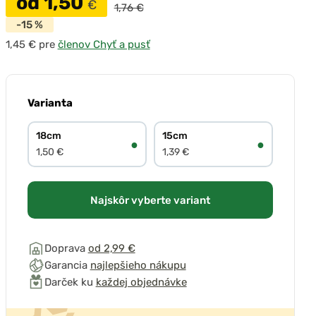
od 1,50
€
1,76 €
-15 %
pre
členov Chyť a pusť
Varianta
18cm
15cm
●
●
1,50 €
1,39 €
Najskôr vyberte variant
Doprava
od 2,99 €
Garancia
najlepšieho nákupu
Darček ku
každej objednávke