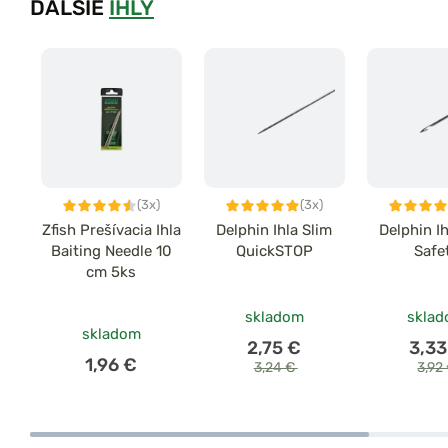
ĎALŠIE
IHLY
(3x)
(3x)
Zfish Prešívacia Ihla
Delphin Ihla Slim
Delphin Ih
Baiting Needle 10
QuickSTOP
Safe
cm 5ks
skladom
skla
skladom
2,75 €
3,33
1,96 €
3,24 €
3,92