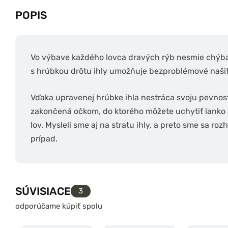
POPIS
Vo výbave každého lovca dravých rýb nesmie chýbať 
s hrúbkou drôtu ihly umožňuje bezproblémové našit
Vďaka upravenej hrúbke ihla nestráca svoju pevnosť, 
zakončená očkom, do ktorého môžete uchytiť lanko 
lov. Mysleli sme aj na stratu ihly, a preto sme sa roz
prípad.
SÚVISIACE
3
odporúčame kúpiť spolu