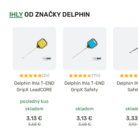
IHLY
OD ZNAČKY DELPHIN
(2x)
(11x)
Delphin Ihla T-END
Delphin Ihla T-END
Delphin Ih
GripX LeadCORE
GripX Safety
Safe
posledný kus
skladom
skladom
skla
3,13 €
3,13 €
3,33
3,68 €
3,68 €
3,92