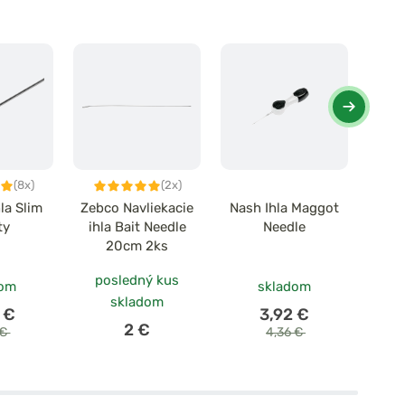
(8x)
(2x)
la Slim
Zebco Navliekacie
Nash Ihla Maggot
Zfish
ty
ihla Bait Needle
Needle
Bai
20cm 2ks
posledný kus
dom
skladom
skladom
 €
3,92 €
2 €
 €
4,36 €