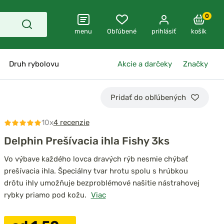
0
menu
Obľúbené
prihlásiť
košík
Druh rybolovu
Akcie a darčeky
Značky
Pridať do obľúbených
10x
4 recenzie
Delphin Prešívacia ihla Fishy 3ks
Vo výbave každého lovca dravých rýb nesmie chýbať
prešívacia ihla. Špeciálny tvar hrotu spolu s hrúbkou
drôtu ihly umožňuje bezproblémové našitie nástrahovej
rybky priamo pod kožu.
Viac