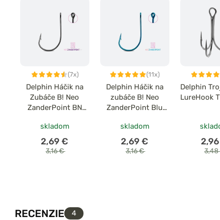
(7x)
(11x)
Delphin Háčik na
Delphin Háčik na
Delphin Tro
Zubáče B! Neo
zubáče B! Neo
LureHook T
ZanderPoint BN
ZanderPoint Blu
10ks
10ks
skladom
skladom
skla
2,69 €
2,69 €
2,96
3,16 €
3,16 €
3,48
RECENZIE
4