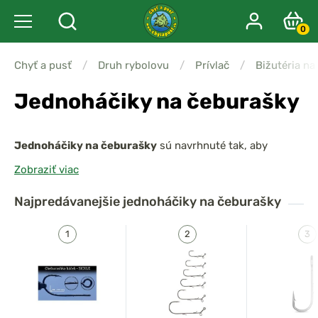
0
Chyť a pusť
/
Druh rybolovu
/
Prívlač
/
Bižutéria n
Jednoháčiky na čeburašky
Jednoháčiky na čeburašky
sú navrhnuté tak, aby
umožnili
prirodzený pohyb nástrahy
, jednoduchú
Zobraziť viac
výmenu záťaže a zároveň zabezpečovali
spoľahlivý
zásek
. Vďaka
širokému oblúčiku
a
pevnej konštrukcii
Najpredávanejšie
jednoháčiky na čeburašky
výborne držia nástrahu a sú ideálne pre
lov dravcov na
gumové nástrahy
.