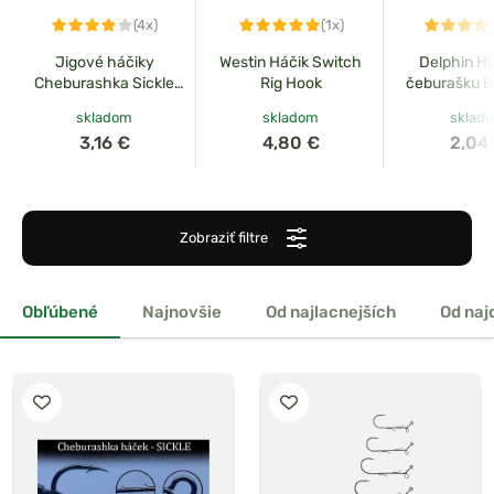
(4x)
(1x)
Jigové háčiky
Westin Háčik Switch
Delphin Há
Cheburashka Sickle
Rig Hook
čeburašku B
10ks
Mini 8
skladom
skladom
sklad
3,16 €
4,80 €
2,04
Zobraziť filtre
Obľúbené
Najnovšie
Od najlacnejších
Od naj