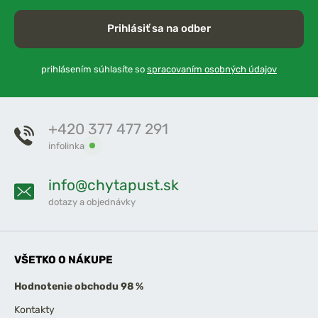
Prihlásiť sa na odber
prihlásením súhlasíte so
spracovaním osobných údajov
+420 377 477 291
infolinka
info@chytapust.sk
dotazy a objednávky
VŠETKO O NÁKUPE
Hodnotenie obchodu 98 %
Kontakty