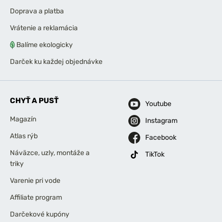
Doprava a platba
Vrátenie a reklamácia
Balíme ekologicky
Darček ku každej objednávke
CHYŤ A PUSŤ
Youtube
Magazín
Instagram
Atlas rýb
Facebook
Náväzce, uzly, montáže a
TikTok
triky
Varenie pri vode
Affiliate program
Darčekové kupóny