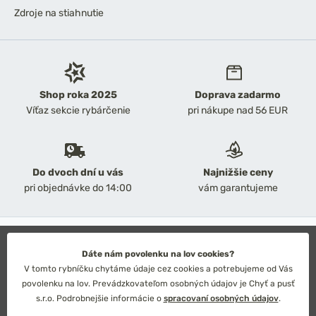
Zdroje na stiahnutie
Shop roka 2025
Doprava zadarmo
Víťaz sekcie rybárčenie
pri nákupe nad 56 EUR
Do dvoch dní u vás
Najnižšie ceny
pri objednávke do 14:00
vám garantujeme
2026 Chyť a pusť
Obchodné podmienky
Dáte nám povolenku na lov cookies?
Ochrana osobných údajov
V tomto rybníčku chytáme údaje cez cookies a potrebujeme od Vás
Technické riešenie: Simplia s.r.o.
povolenku na lov. Prevádzkovateľom osobných údajov je Chyť a pusť
Strategický dizajn: Petr Široký
s.r.o. Podrobnejšie informácie o
spracovaní osobných údajov
.