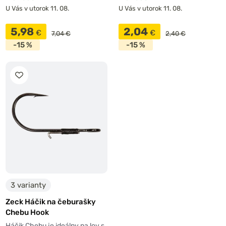
U Vás v utorok 11. 08.
U Vás v utorok 11. 08.
5,98
2,04
€
€
7,04 €
2,40 €
-15 %
-15 %
3 varianty
Zeck Háčik na čeburašky
Chebu Hook
Háčik Chebu je ideálny na lov s