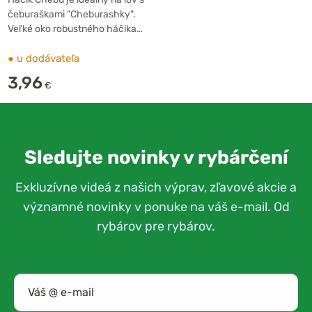
čeburaškami "Cheburashky".
Veľké oko robustného háčika…
●
u dodávateľa
3,96
€
Sledujte novinky v rybárčení
Exkluzívne videá z našich výprav, zľavové akcie a
významné novinky v ponuke na váš e-mail. Od
rybárov pre rybárov.