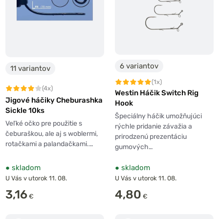
6 variantov
11 variantov
(1x)
(4x)
Westin Háčik Switch Rig
Jigové háčiky Cheburashka
Hook
Sickle 10ks
Špeciálny háčik umožňujúci
Veľké očko pre použitie s
rýchle pridanie závažia a
čeburaškou, ale aj s woblermi,
prirodzenú prezentáciu
rotačkami a palandačkami.…
gumových…
●
skladom
●
skladom
U Vás v utorok 11. 08.
U Vás v utorok 11. 08.
3,16
4,80
€
€