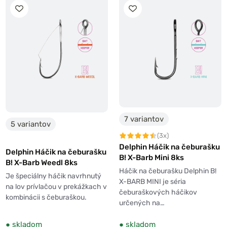
7 variantov
5 variantov
(3x)
Delphin Háčik na čeburašku
Delphin Háčik na čeburašku
B! X-Barb Mini 8ks
B! X-Barb Weedl 8ks
Háčik na čeburašku Delphin B!
Je špeciálny háčik navrhnutý
X-BARB MINI je séria
na lov prívlačou v prekážkach v
čeburaškových háčikov
kombinácii s čeburaškou.
určených na…
●
skladom
●
skladom