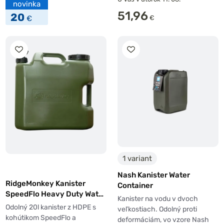
novinka
51,96
20
€
€
1 variant
Nash Kanister Water
RidgeMonkey Kanister
Container
SpeedFlo Heavy Duty Water
Kanister na vodu v dvoch
Carrier 20l
Odolný 20l kanister z HDPE s
veľkostiach. Odolný proti
kohútikom SpeedFlo a
deformáciám, vo vzore Nash