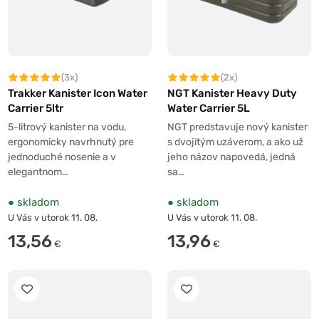
(3x)
(2x)
Trakker Kanister Icon Water
NGT Kanister Heavy Duty
Carrier 5ltr
Water Carrier 5L
5-litrový kanister na vodu,
NGT predstavuje nový kanister
ergonomicky navrhnutý pre
s dvojitým uzáverom, a ako už
jednoduché nosenie a v
jeho názov napovedá, jedná
elegantnom…
sa…
●
skladom
●
skladom
U Vás v utorok 11. 08.
U Vás v utorok 11. 08.
13,56
13,96
€
€