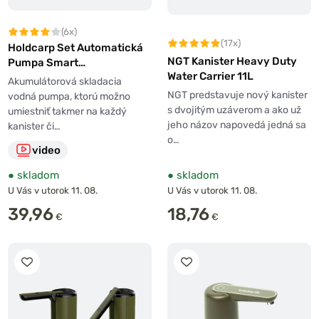
(6x)
(17x)
Holdcarp Set Automatická
NGT Kanister Heavy Duty
Pumpa Smart
Water Carrier 11L
Rechargeable Tap + Kubický
Akumulátorová skladacia
Nosič Vody 11L
NGT predstavuje nový kanister
vodná pumpa, ktorú možno
s dvojitým uzáverom a ako už
umiestniť takmer na každý
jeho názov napovedá jedná sa
kanister či…
o…
video
●
skladom
●
skladom
U Vás v utorok 11. 08.
U Vás v utorok 11. 08.
39,96
18,76
€
€