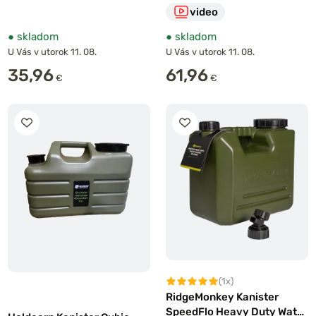
video
●
skladom
●
skladom
U Vás v utorok 11. 08.
U Vás v utorok 11. 08.
35,96
61,96
€
€
(1x)
RidgeMonkey Kanister
SpeedFlo Heavy Duty Water