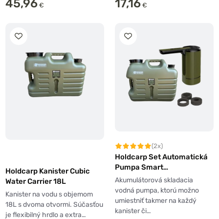
45,96
17,16
€
€
(2x)
Holdcarp Set Automatická
Pumpa Smart
Holdcarp Kanister Cubic
Rechargeable Tap + Kubický
Akumulátorová skladacia
Water Carrier 18L
Nosič Vody 25L
vodná pumpa, ktorú možno
Kanister na vodu s objemom
umiestniť takmer na každý
18L s dvoma otvormi. Súčasťou
kanister či…
je flexibilný hrdlo a extra…