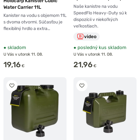
Holdcarp Kanister Cubic
Carrier 10l
Naše kanistre na vodu
Water Carrier 11L
SpeedFlo Heavy-Duty sú k
Kanister na vodu s objemom 11L
dispozícii v niekoľkých
s dvoma otvormi. Súčasťou je
veľkostiach.
flexibilný hrdlo a extra…
video
●
skladom
●
posledný kus skladom
U Vás v utorok 11. 08.
U Vás v utorok 11. 08.
19,16
21,96
€
€