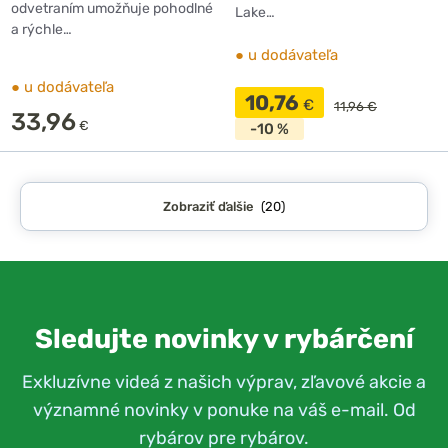
odvetraním umožňuje pohodlné
Lake…
a rýchle…
●
u dodávateľa
●
u dodávateľa
10,76
€
11,96 €
33,96
€
-10 %
Zobraziť ďalšie
(20)
Sledujte novinky v rybárčení
Exkluzívne videá z našich výprav, zľavové akcie a
významné novinky v ponuke na váš e-mail. Od
rybárov pre rybárov.