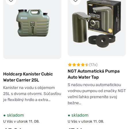
(17x)
NGT Automatická Pumpa
Holdcarp Kanister Cubic
Auto Water Tap
Water Carrier 25L
S našou novou automatickou
Kanister na vodu s objemom
vodnou pumpou od značky NGT
25L s dvoma otvormi. Súčasťou
veľmi ľahko premeníte svoj
je flexibilný hrdlo a extra…
bežne…
●
skladom
●
skladom
U Vás v utorok 11. 08.
U Vás v utorok 11. 08.