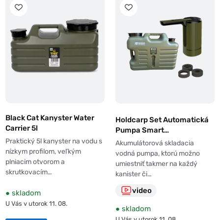
Black Cat Kanyster Water
Holdcarp Set Automatická
Carrier 5l
Pumpa Smart
Rechargeable Tap + Kubický
Praktický 5l kanyster na vodu s
Akumulátorová skladacia
Nosič Vody 18L
nízkym profilom, veľkým
vodná pumpa, ktorú možno
plniacim otvorom a
umiestniť takmer na každý
skrutkovacím…
kanister či…
video
●
skladom
U Vás v utorok 11. 08.
●
skladom
U Vás v utorok 11. 08.