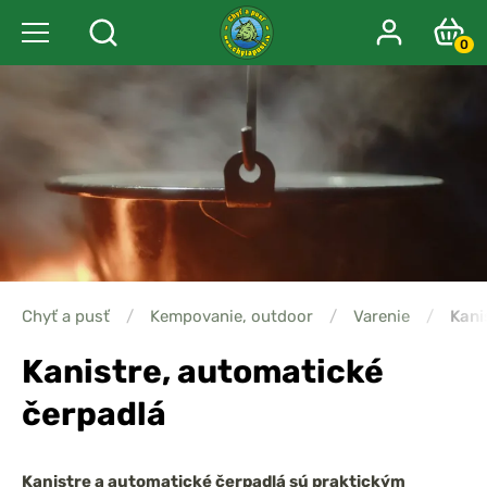
0
Chyť a pusť
/
Kempovanie, outdoor
/
Varenie
/
Kani
Kanistre, automatické
čerpadlá
Kanistre a automatické čerpadlá sú praktickým