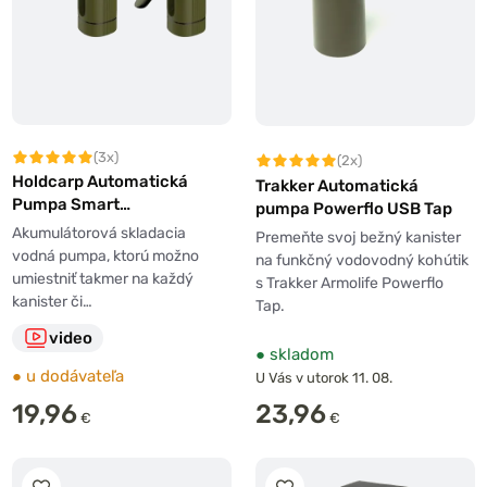
(3x)
(2x)
Holdcarp Automatická
Trakker Automatická
Pumpa Smart
pumpa Powerflo USB Tap
Rechargeable Tap
Akumulátorová skladacia
Premeňte svoj bežný kanister
vodná pumpa, ktorú možno
na funkčný vodovodný kohútik
umiestniť takmer na každý
s Trakker Armolife Powerflo
kanister či…
Tap.
video
●
skladom
●
u dodávateľa
U Vás v utorok 11. 08.
19,96
23,96
€
€