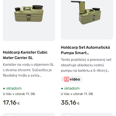
Holdcarp Set Automatická
Holdcarp Kanister Cubic
Pumpa Smart
Water Carrier 5L
Rechargeable Tap + Cubic
Tento praktický a prenosný set
Water Carrier 5L
Kanister na vodu s objemom 5L
obsahuje skladaciu vodnú
s dvoma otvormi. Súčasťou je
pumpu na batériu a 5-litrový…
flexibilný hrdlo a extra…
video
●
skladom
●
skladom
U Vás v utorok 11. 08.
U Vás v utorok 11. 08.
17,16
35,16
€
€