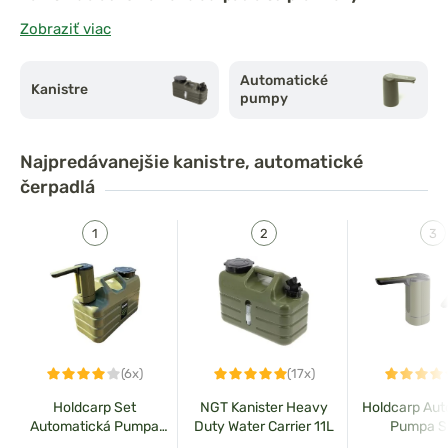
doplnkom pre každého rybára
, ktorý chce
mať prístup k
Zobraziť viac
čistej vode na umývanie, varenie alebo hydratáciu
.
Vďaka
veľkej kapacite kanistrov a pohodlnému
Automatické
Kanistre
čerpaniu vody pomocou čerpadiel
je zabezpečené
pumpy
rýchle a jednoduché použitie aj v teréne
.
Najpredávanejšie
kanistre, automatické
čerpadlá
(6x)
(17x)
Holdcarp Set
NGT Kanister Heavy
Holdcarp Aut
Automatická Pumpa
Duty Water Carrier 11L
Pumpa S
Smart Rechargeable
Rechargeab