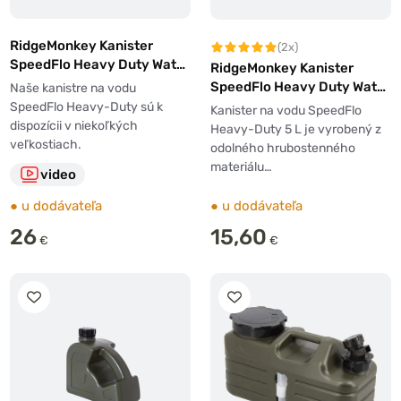
RidgeMonkey Kanister
(2x)
SpeedFlo Heavy Duty Water
RidgeMonkey Kanister
Carrier 15l
SpeedFlo Heavy Duty Water
Naše kanistre na vodu
Carrier 5L
SpeedFlo Heavy-Duty sú k
Kanister na vodu SpeedFlo
dispozícii v niekoľkých
Heavy-Duty 5 L je vyrobený z
veľkostiach.
odolného hrubostenného
materiálu…
video
●
u dodávateľa
●
u dodávateľa
26
15,60
€
€