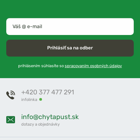
Prihlásiť sa na odber
prihlásením súhlasíte so
spracovaním osobných údajov
+420 377 477 291
infolinka
info@chytapust.sk
dotazy a objednávky