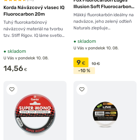
Illusion Soft Fluorocarbon
Korda Náväzcový vlasec IQ
Hooklink Naturals Green
Fluorocarbon 20m
Mäkký fluorokarbón ideálny na
30m
nadväzce, jeho zelený odtieň
Tuhý fluorokarbónový
Naturals zlepšuje…
náväzcový materiál na tvorbu
tzv. Stiff Rigov. IQ láme svetlo…
●
skladom
U Vás v pondelok 10. 08.
●
skladom
U Vás v pondelok 10. 08.
9
€
10 €
14,56
€
-10 %