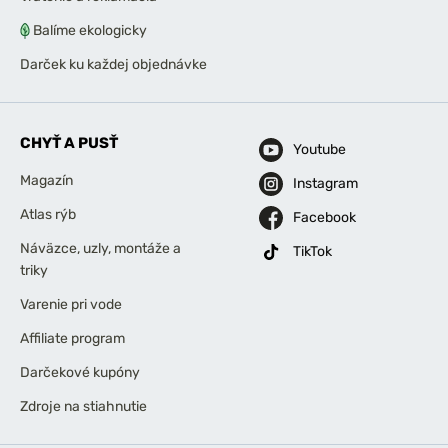
Balíme ekologicky
Darček ku každej objednávke
CHYŤ A PUSŤ
Youtube
Magazín
Instagram
Atlas rýb
Facebook
Náväzce, uzly, montáže a
TikTok
triky
Varenie pri vode
Affiliate program
Darčekové kupóny
Zdroje na stiahnutie