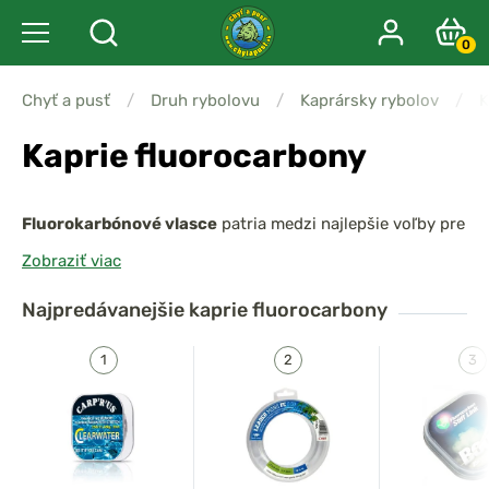
0
Chyť a pusť
/
Druh rybolovu
/
Kaprársky rybolov
/
K
Kaprie fluorocarbony
Fluorokarbónové vlasce
patria medzi najlepšie voľby pre
lov opatrných kaprov
, pretože sú
takmer neviditeľné
Zobraziť viac
vo vode
. Vďaka svojim jedinečným vlastnostiam sú
ideálne tak pre
hlavný vlasec
, ako aj pre
návazce
, ktoré
Najpredávanejšie
kaprie fluorocarbony
prichádzajú do priameho kontaktu s rybou.