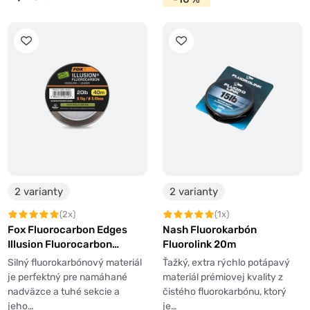
2 varianty
2 varianty
(2x)
(1x)
Fox Fluorocarbon Edges
Nash Fluorokarbón
Illusion Fluorocarbon
Fluorolink 20m
Hooklink/Leader Naturals
Silný fluorokarbónový materiál
Ťažký, extra rýchlo potápavý
Green 40m
je perfektný pre namáhané
materiál prémiovej kvality z
nadväzce a tuhé sekcie a
čistého fluorokarbónu, ktorý
jeho…
je…