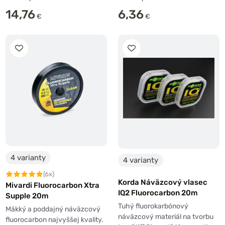
14,76
6,36
€
€
4 varianty
4 varianty
(6x)
Korda Náväzcový vlasec
Mivardi Fluorocarbon Xtra
IQ2 Fluorocarbon 20m
Supple 20m
Tuhý fluorokarbónový
Mäkký a poddajný náväzcový
náväzcový materiál na tvorbu
fluorocarbon najvyššej kvality.