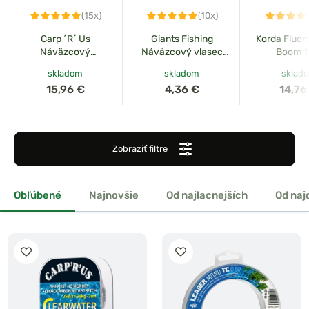
(15x)
(10x)
Carp ´R´ Us
Giants Fishing
Korda Fluor
Náväzcový
Náväzcový vlasec
Boom 
fluorokarbón
Leader Mono FC 50m
skladom
skladom
sklad
Clearwater 20m
15,96 €
4,36 €
14,76
Zobraziť filtre
Obľúbené
Najnovšie
Od najlacnejších
Od naj