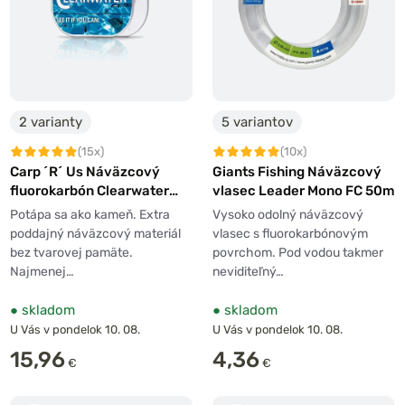
2 varianty
5 variantov
(15x)
(10x)
Carp ´R´ Us Náväzcový
Giants Fishing Náväzcový
fluorokarbón Clearwater
vlasec Leader Mono FC 50m
20m
Potápa sa ako kameň. Extra
Vysoko odolný náväzcový
poddajný náväzcový materiál
vlasec s fluorokarbónovým
bez tvarovej pamäte.
povrchom. Pod vodou takmer
Najmenej…
neviditeľný…
●
skladom
●
skladom
U Vás v pondelok 10. 08.
U Vás v pondelok 10. 08.
15,96
4,36
€
€