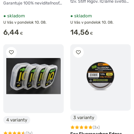
tzv. Stiff Rigov. IQ láme svetlo…
Garantuje 100% neviditeľnosť…
●
skladom
●
skladom
U Vás v pondelok 10. 08.
U Vás v pondelok 10. 08.
6,44
14,56
€
€
3 varianty
4 varianty
(3x)
(7x)
Fox Fluorocarbon Edges