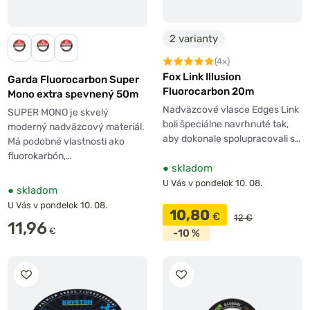
2 varianty
(4x)
Fox Link Illusion
Garda Fluorocarbon Super
Fluorocarbon 20m
Mono extra spevnený 50m
Nadväzcové vlasce Edges Link
SUPER MONO je skvelý
boli špeciálne navrhnuté tak,
moderný nadväzcový materiál.
aby dokonale spolupracovali s…
Má podobné vlastnosti ako
fluorokarbón,…
●
skladom
U Vás v pondelok 10. 08.
●
skladom
U Vás v pondelok 10. 08.
10,80
€
12 €
11,96
€
-10 %