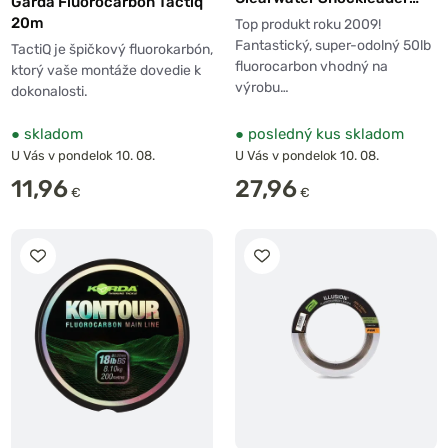
Garda Fluorocarbon Tactiq
50lb 20m
20m
Top produkt roku 2009!
Fantastický, super-odolný 50lb
TactiQ je špičkový fluorokarbón,
fluorocarbon vhodný na
ktorý vaše montáže dovedie k
výrobu…
dokonalosti.
●
skladom
●
posledný kus skladom
U Vás v pondelok 10. 08.
U Vás v pondelok 10. 08.
11,96
27,96
€
€