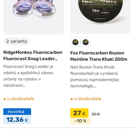
2 varianty
RidgeMonkey Fluorocarbon
Fox Fluorocarbon Illusion
Fluorocast Snag Leader
Mainline Trans Khaki 200m
Clear 100m
Fluorocast Snag Leader je
Náš Illusion Trans Khaki
odolný a spoľahlivý vlasec
fluorokarbón je vyrobený
určený na rybolov v
pomocou najmodernejšej
náročnom…
technológie,…
●
u dodávateľa
●
u dodávateľa
novinka
27
€
30 €
12,36
€
-10 %