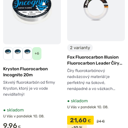
2 varianty
+6
Fox Fluorocarbon Illusion
Fluorocarbon Leader Číry
Kryston Fluorocarbon
50m
Číry fluorokarbónový
Incognito 20m
nadväzcový materiál je
Skvelý fluorokarbón od firmy
perfektný na šokové,
Kryston, ktorý je vo vode
nenápadné a vo vázkach…
neviditeľný!
●
skladom
U Vás v pondelok 10. 08.
●
skladom
U Vás v pondelok 10. 08.
21,60
€
24 €
9,96
€
-10 %