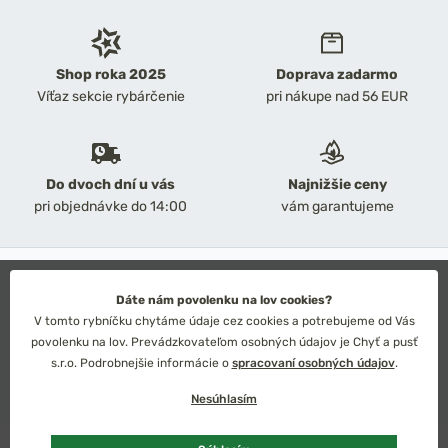
Shop roka 2025
Doprava zadarmo
Víťaz sekcie rybárčenie
pri nákupe nad 56 EUR
Do dvoch dní u vás
Najnižšie ceny
pri objednávke do 14:00
vám garantujeme
2026 Chyť a pusť
Obchodné podmienky
Dáte nám povolenku na lov cookies?
Ochrana osobných údajov
V tomto rybníčku chytáme údaje cez cookies a potrebujeme od Vás
Technické riešenie: Simplia s.r.o.
povolenku na lov. Prevádzkovateľom osobných údajov je Chyť a pusť
Strategický dizajn: Petr Široký
s.r.o. Podrobnejšie informácie o
spracovaní osobných údajov
.
Nesúhlasím