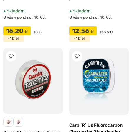
●
skladom
●
skladom
U Vás v pondelok 10. 08.
U Vás v pondelok 10. 08.
16,20
12,56
€
€
18 €
13,96 €
-10 %
-10 %
Carp ´R´ Us Fluorocarbon
Clearwater Shockleader