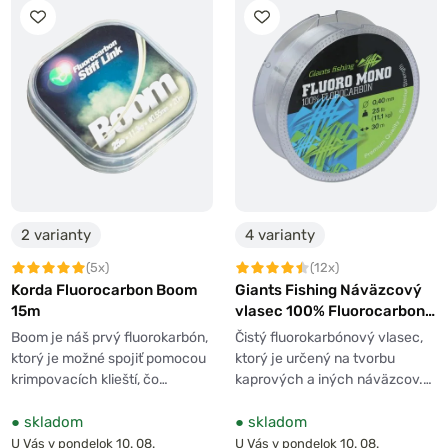
2 varianty
4 varianty
(5x)
(12x)
Korda Fluorocarbon Boom
Giants Fishing Náväzcový
15m
vlasec 100% Fluorocarbon
30m
Boom je náš prvý fluorokarbón,
Čistý fluorokarbónový vlasec,
ktorý je možné spojiť pomocou
ktorý je určený na tvorbu
krimpovacích klieští, čo…
kaprových a iných náväzcov.…
●
skladom
●
skladom
U Vás v pondelok 10. 08.
U Vás v pondelok 10. 08.