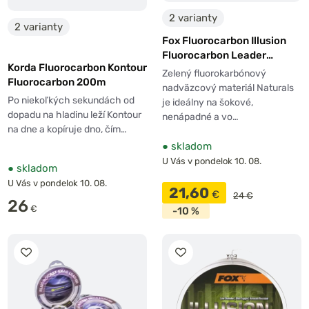
2 varianty
2 varianty
Fox Fluorocarbon Illusion
Fluorocarbon Leader
Korda Fluorocarbon Kontour
Naturals Zelený 50m
Zelený fluorokarbónový
Fluorocarbon 200m
nadväzcový materiál Naturals
Po niekoľkých sekundách od
je ideálny na šokové,
dopadu na hladinu leží Kontour
nenápadné a vo…
na dne a kopíruje dno, čím…
●
skladom
U Vás v pondelok 10. 08.
●
skladom
U Vás v pondelok 10. 08.
21,60
€
24 €
26
€
-10 %