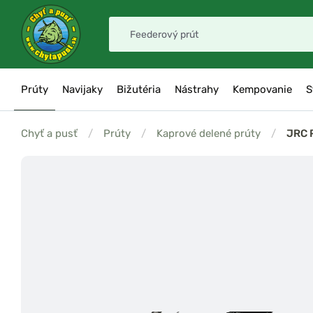
Prúty
Navijaky
Bižutéria
Nástrahy
Kempovanie
S
Chyť a pusť
/
Prúty
/
Kaprové delené prúty
/
JRC 