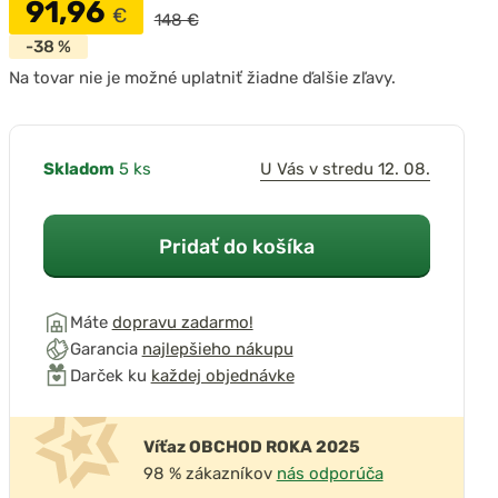
91,96
€
148 €
-38 %
Na tovar nie je možné uplatniť žiadne ďalšie zľavy.
Skladom
5 ks
U Vás v stredu 12. 08.
Pridať do košíka
Máte
dopravu zadarmo!
Garancia
najlepšieho nákupu
Darček ku
každej objednávke
Víťaz OBCHOD ROKA 2025
98 % zákazníkov
nás odporúča