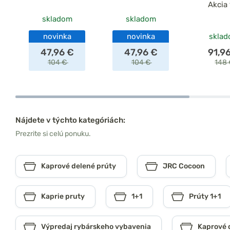
Akcia 
skladom
skladom
novinka
novinka
skla
47,96 €
47,96 €
91,9
104 €
104 €
148
Nájdete v týchto kategóriách:
Prezrite si celú ponuku.
Kaprové delené prúty
JRC Cocoon
Kaprie pruty
1+1
Prúty 1+1
Výpredaj rybárskeho vybavenia
Kaprové 