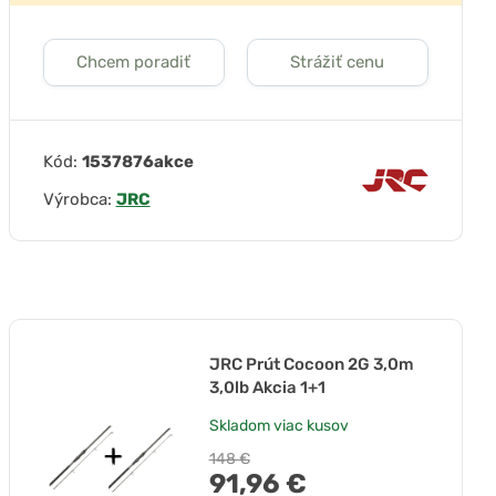
Chcem poradiť
Strážiť cenu
Kód:
1537876akce
Výrobca:
JRC
JRC Prút Cocoon 2G 3,0m
3,0lb Akcia 1+1
Skladom
viac kusov
148 €
91,96 €