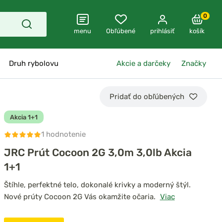
0
menu
Obľúbené
prihlásiť
košík
Druh rybolovu
Akcie a darčeky
Značky
Pridať do obľúbených
Akcia 1+1
1 hodnotenie
JRC Prút Cocoon 2G 3,0m 3,0lb Akcia
1+1
Štíhle, perfektné telo, dokonalé krivky a moderný štýl.
Nové prúty Cocoon 2G Vás okamžite očaria.
Viac