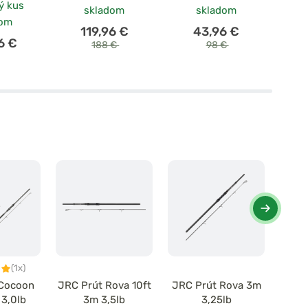
ý kus
po
skladom
skladom
dom
119,96 €
43,96 €
6 €
188 €
98 €
(1x)
 Cocoon
JRC Prút Rova 10ft
JRC Prút Rova 3m
JRC 
 3,0lb
3m 3,5lb
3,25lb
Abbre