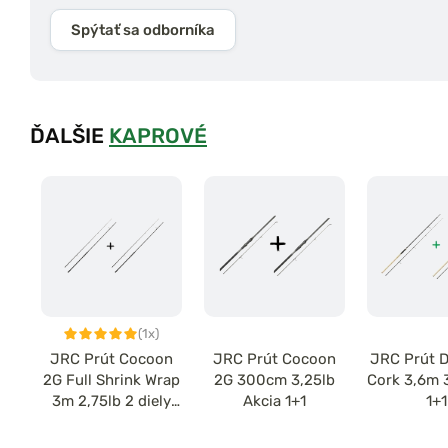
Spýtať sa odborníka
ĎALŠIE
KAPROVÉ
(1x)
JRC Prút Cocoon
JRC Prút Cocoon
JRC Prút 
2G Full Shrink Wrap
2G 300cm 3,25lb
Cork 3,6m 
3m 2,75lb 2 diely
Akcia 1+1
1+1
Akcia 1+1