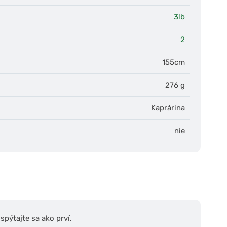
3lb
2
155cm
276 g
Kaprárina
nie
pýtajte sa ako prví.