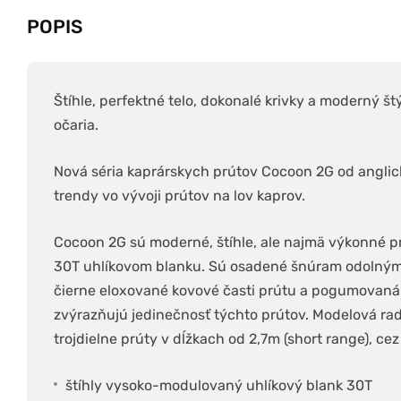
POPIS
Štíhle, perfektné telo, dokonalé krivky a moderný š
očaria.
Nová séria kaprárskych prútov Cocoon 2G od anglic
trendy vo vývoji prútov na lov kaprov.
Cocoon 2G sú moderné, štíhle, ale najmä výkonné 
30T uhlíkovom blanku. Sú osadené šnúram odolnými 
čierne eloxované kovové časti prútu a pogumovaná
zvýrazňujú jedinečnosť týchto prútov. Modelová r
trojdielne prúty v dĺžkach od 2,7m (short range), ce
štíhly vysoko-modulovaný uhlíkový blank 30T