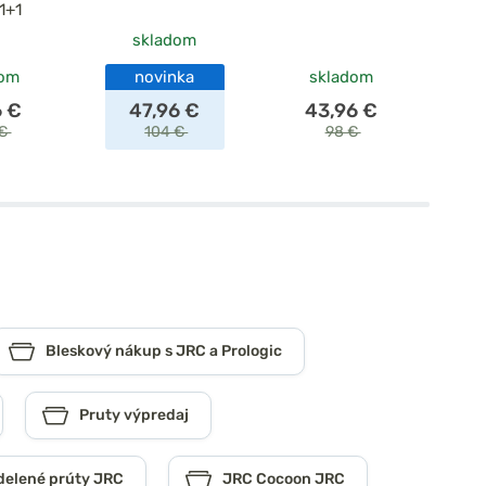
1+1
skladom
po
dom
novinka
skladom
6 €
47,96 €
43,96 €
 €
104 €
98 €
Bleskový nákup s JRC a Prologic
Pruty výpredaj
delené prúty JRC
JRC Cocoon JRC