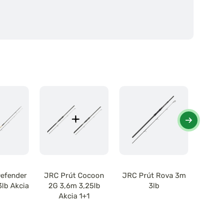
Defender
JRC Prút Cocoon
JRC Prút Rova 3m
JRC 
3lb Akcia
2G 3,6m 3,25lb
3lb
Abbre
Akcia 1+1