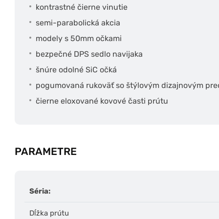
kontrastné čierne vinutie
semi-parabolická akcia
modely s 50mm očkami
bezpečné DPS sedlo navijaka
šnúre odolné SiC očká
pogumovaná rukoväť so štýlovým dizajnovým pr
čierne eloxované kovové časti prútu
PARAMETRE
Séria:
Dĺžka prútu