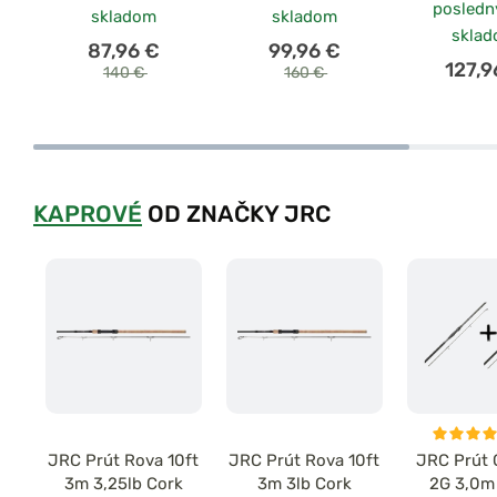
posledn
skladom
skladom
skla
87,96 €
99,96 €
127,9
140 €
160 €
KAPROVÉ
OD ZNAČKY JRC
JRC Prút Rova 10ft
JRC Prút Rova 10ft
JRC Prút
3m 3,25lb Cork
3m 3lb Cork
2G 3,0m