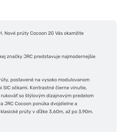
týl. Nové prúty Cocoon 2G Vás okamžite
kej značky JRC predstavuje najmodernejšie
prúty, postavené na vysoko modulovanom
SIC očkami. Kontrastné čierne vinutie,
 rukoväť so štýlovým dizajnovým predelom
ada JRC Cocoon ponúka dvojdielne a
z klasické prúty v dĺžke 3,60m, až po 3,90m.