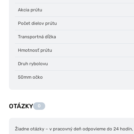
Akcia prútu
Počet dielov prútu
Transportná dĺžka
Hmotnosť prútu
Druh rybolovu
50mm očko
OTÁZKY
0
Žiadne otázky – v pracovný deň odpovieme do 24 hodín, s