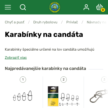
0
Chyť a pusť
/
Druh rybolovu
/
Prívlač
/
Návnady na
Karabínky na candáta
Karabínky špeciálne určené na lov candáta umožňujú
rýchlu a jednoduchú výmenu nástrah
, čo je kľúčové pri
Zobraziť viac
aktívnom rybolove. Vďaka
pevnej konštrukcii
a
odolnej
povrchovej úprave
spoľahlivo udržia aj väčšie a bojovné
Najpredávanejšie
karabínky na candáta
ryby, bez toho aby sa otvorili alebo deformovali.