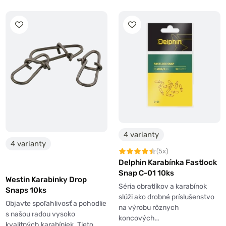
4 varianty
4 varianty
(5x)
Delphin Karabínka Fastlock
Snap C-01 10ks
Westin Karabinky Drop
Séria obratlíkov a karabínok
Snaps 10ks
slúži ako drobné príslušenstvo
Objavte spoľahlivosť a pohodlie
na výrobu rôznych
s našou radou vysoko
koncových…
kvalitných karabíniek. Tieto…