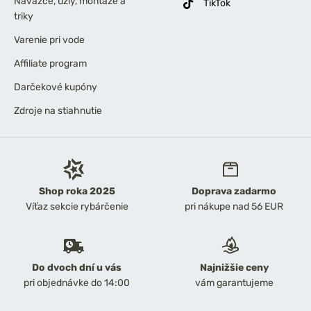
Náväzce, uzly, montáže a
TikTok
triky
Varenie pri vode
Affiliate program
Darčekové kupóny
Zdroje na stiahnutie
Shop roka 2025
Doprava zadarmo
Víťaz sekcie rybárčenie
pri nákupe nad 56 EUR
Do dvoch dní u vás
Najnižšie ceny
pri objednávke do 14:00
vám garantujeme