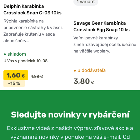
1 variant
Delphin Karabinka
Crosslock Snap C-03 10ks
Rýchla karabínka na
Savage Gear Karabínka
pripevnenie nástrahy k vlasci.
Crosslock Egg Snap 10 ks
Zabraňuje krúteniu vlasca
Veľmi pevné karabínky
alebo šnúry…
z nehrdzavejúcej ocele, ideálne
na väčšie woblery.
●
skladom
U Vás v pondelok 10. 08.
●
u dodávateľa
1,60
€
1,88 €
3,80
€
-15 %
Sledujte novinky v rybárčení
Exkluzívne videá z našich výprav, zľavové akcie a
významné novinky v ponuke na váš e-mail. Od