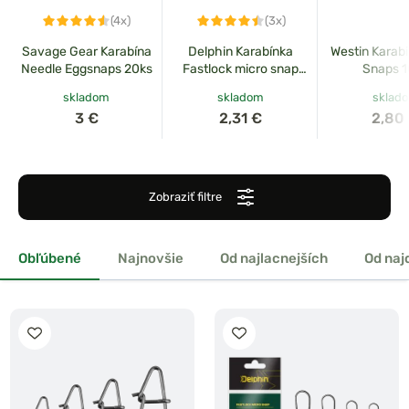
(4x)
(3x)
Savage Gear Karabína
Delphin Karabínka
Westin Karab
Needle Eggsnaps 20ks
Fastlock micro snap
Snaps 1
10ks
skladom
skladom
sklad
3 €
2,31 €
2,80
Zobraziť filtre
Obľúbené
Najnovšie
Od najlacnejších
Od naj