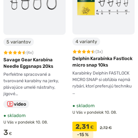
4 varianty
5 variantov
(3x)
(4x)
Delphin Karabínka Fastlock
Savage Gear Karabína
micro snap 10ks
Needle Eggsnaps 20ks
Karabínky Delphin FASTLOCK
Perfektne spracované a
MICRO SNAP si obľúbia najmä
tvarované karabíny na jerky,
rybári, ktorí preferujú techniku
plávajúce umelé nástrahy,
…
jigové…
video
●
skladom
U Vás v pondelok 10. 08.
●
skladom
U Vás v pondelok 10. 08.
2,31
€
2,72 €
3
€
-15 %