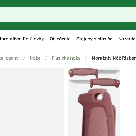
tarostlivosť o úlovky
Oblečenie
Stojany a hlásiče
Na vode
te, peany
/
Nože
/
Klasické nože
/
Morakniv Nôž Risber