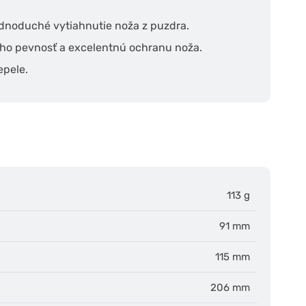
ednoduché vytiahnutie noža z puzdra.
eho pevnosť a excelentnú ochranu noža.
epele.
113 g
91 mm
115 mm
206 mm