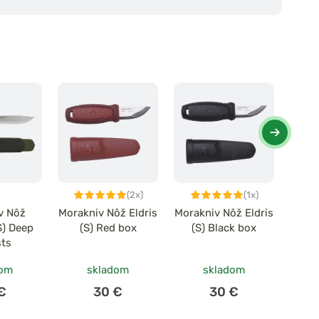
(2x)
(1x)
v Nôž
Morakniv Nôž Eldris
Morakniv Nôž Eldris
Mo
S) Deep
(S) Red box
(S) Black box
Floa
sts
dom
skladom
skladom
€
30 €
30 €