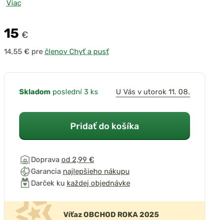
Viac
15
€
pre
členov Chyť a pusť
Skladom
poslední 3 ks
U Vás v utorok 11. 08.
prehrať video
Pridať do košíka
Doprava
od 2,99 €
Garancia
najlepšieho nákupu
Darček ku
každej objednávke
Víťaz OBCHOD ROKA 2025