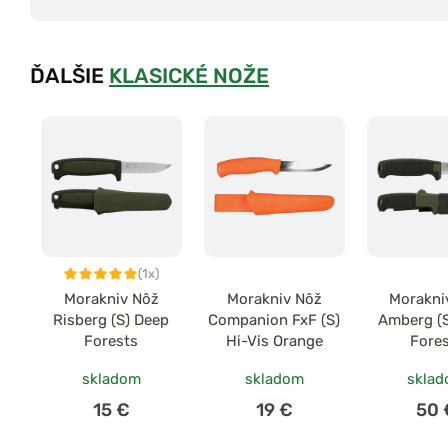
ĎALŠIE
KLASICKÉ NOŽE
(1x)
Morakniv Nôž
Morakniv Nôž
Morakni
Risberg (S) Deep
Companion FxF (S)
Amberg (
Forests
Hi-Vis Orange
Fore
skladom
skladom
skla
15 €
19 €
50 