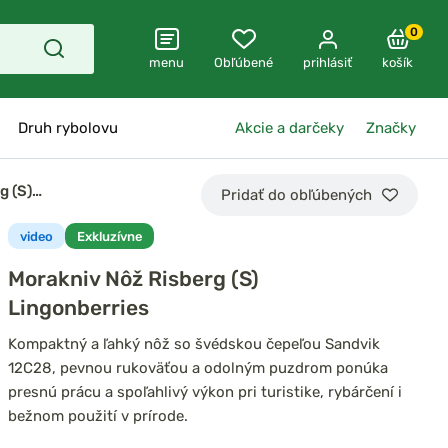
0
menu
Obľúbené
prihlásiť
košík
Druh rybolovu
Akcie a darčeky
Značky
g (S)…
Pridať do obľúbených
video
Exkluzívne
Morakniv Nôž Risberg (S)
Lingonberries
Kompaktný a ľahký nôž so švédskou čepeľou Sandvik
12C28, pevnou rukoväťou a odolným puzdrom ponúka
presnú prácu a spoľahlivý výkon pri turistike, rybárčení i
bežnom použití v prírode.