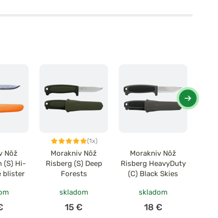
(1x)
v Nôž
Morakniv Nôž
Morakniv Nôž
Mo
 (S) Hi-
Risberg (S) Deep
Risberg HeavyDuty
Comp
 blister
Forests
(C) Black Skies
Hi
dom
skladom
skladom
€
15 €
18 €