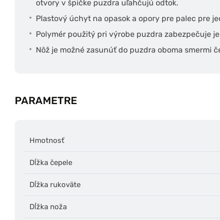
otvory v špičke puzdra uľahčujú odtok.
Plastový úchyt na opasok a opory pre palec pre j
Polymér použitý pri výrobe puzdra zabezpečuje j
Nôž je možné zasunúť do puzdra oboma smermi č
PARAMETRE
Hmotnosť
Dĺžka čepele
Dĺžka rukoväte
Dĺžka noža