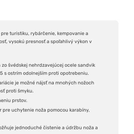
pre turistiku, rybárčenie, kempovanie a
osť, vysokú presnosť a spoľahlivý výkon v
 zo švédskej nehrdzavejúcej ocele sandvik
 s ostrím odolnejším proti opotrebeniu.
variácie je možné nájsť na mnohých nožoch
sť proti šmyku.
eniu prstov.
or pre uchytenie noža pomocou karabíny,
ožňuje jednoduché čistenie a údržbu noža a