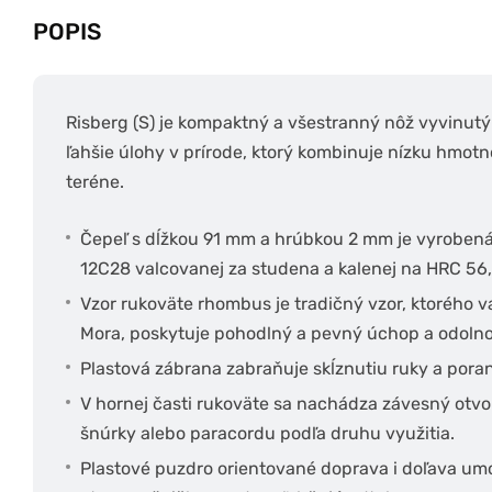
POPIS
Risberg (S) je kompaktný a všestranný nôž vyvinutý 
ľahšie úlohy v prírode, ktorý kombinuje nízku hmotn
teréne.
Čepeľ s dĺžkou 91 mm a hrúbkou 2 mm je vyrobená
12C28 valcovanej za studena a kalenej na HRC 56,5
Vzor rukoväte rhombus je tradičný vzor, ktorého 
Mora, poskytuje pohodlný a pevný úchop a odolno
Plastová zábrana zabraňuje skĺznutiu ruky a poran
V hornej časti rukoväte sa nachádza závesný otv
šnúrky alebo paracordu podľa druhu využitia.
Plastové puzdro orientované doprava i doľava um