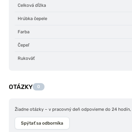
Celková dĺžka
Hrúbka čepele
Farba
Čepeľ
Rukoväť
OTÁZKY
0
Žiadne otázky – v pracovný deň odpovieme do 24 hodín, s
Spýtať sa odborníka