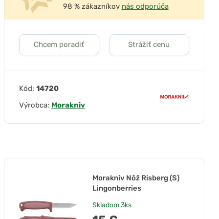
98 % zákazníkov
nás odporúča
Chcem poradiť
Strážiť cenu
Kód:
14720
Výrobca:
Morakniv
Morakniv Nôž Risberg (S)
Lingonberries
Skladom
3ks