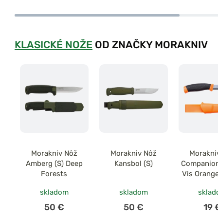
KLASICKÉ NOŽE
OD ZNAČKY MORAKNIV
Morakniv Nôž
Morakniv Nôž
Morakni
Amberg (S) Deep
Kansbol (S)
Companion
Forests
Vis Orange
skladom
skladom
skla
50 €
50 €
19 