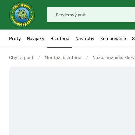
Prúty
Navijaky
Bižutéria
Nástrahy
Kempovanie
S
Chyť a pusť
/
Montáž, bižutéria
/
Nože, nožnice, klieš