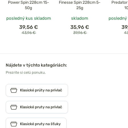
Power Spin 228cm 15-
Finesse Spin 228cm 5-
Predator
50g
25g
1
posledný kus skladom
skladom
posledný
39,56 €
35,96 €
39
43,96 €
39,96 €
4
Nájdete v týchto kategóriách:
Prezrite si celú ponuku.
Klasické prúty na prívlač
Klasické pruty na prívlač
Klasické pruty na šťuky