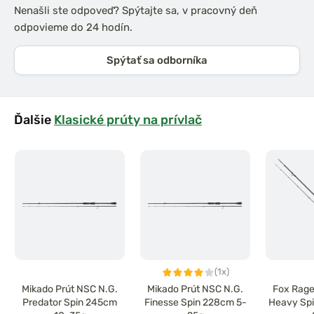
Nenašli ste odpoveď? Spýtajte sa, v pracovný deň
odpovieme do 24 hodín.
Spýtať sa odborníka
Ďalšie
Klasické prúty na prívlač
(1x)
Mikado Prút NSC N.G.
Mikado Prút NSC N.G.
Fox Rage
Predator Spin 245cm
Finesse Spin 228cm 5-
Heavy Sp