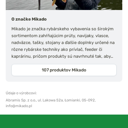
O značke Mikado
Mikado je značka rybárskeho vybavenia so širokým
sortimentom zahŕňajúcim prúty, navijaky, vlasce,
nadväzce, tašky, stojany a ďalšie doplnky určené na
rôzne rybárske techniky ako prívlač, feeder či
kaprárinu, pričom produkty sú navrhnuté tak, aby…
107 produktov Mikado
Údaje o výrobcovi:
Abramis Sp. z o.o.,
ul. Lakowa 52a, Łomianki, 05-092,
info@mikado.pl