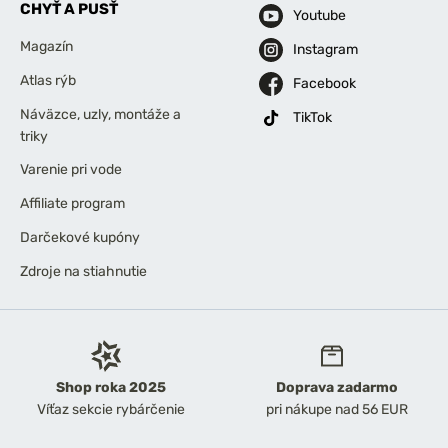
CHYŤ A PUSŤ
Youtube
Magazín
Instagram
Atlas rýb
Facebook
Náväzce, uzly, montáže a
TikTok
triky
Varenie pri vode
Affiliate program
Darčekové kupóny
Zdroje na stiahnutie
Shop roka 2025
Doprava zadarmo
Víťaz sekcie rybárčenie
pri nákupe nad 56 EUR