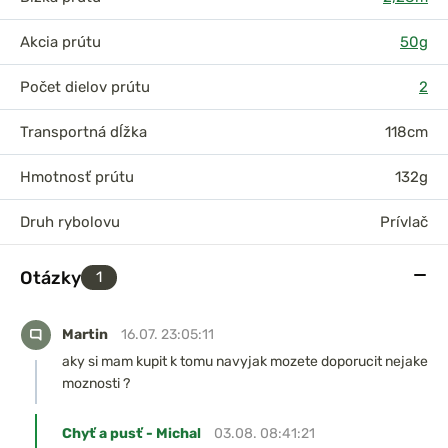
Akcia prútu
50g
Počet dielov prútu
2
Transportná dĺžka
118cm
Hmotnosť prútu
132g
Druh rybolovu
Prívlač
Otázky
1
Martin
16.07. 23:05:11
aky si mam kupit k tomu navyjak mozete doporucit nejake
moznosti ?
Chyť a pusť - Michal
03.08. 08:41:21