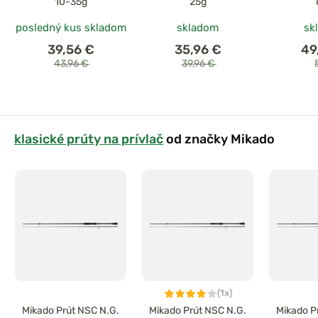
10-35g
25g
posledný kus skladom
skladom
sk
39,56 €
35,96 €
49
43,96 €
39,96 €
klasické prúty na prívlač
od značky Mikado
(1x)
Mikado Prút NSC N.G.
Mikado Prút NSC N.G.
Mikado P