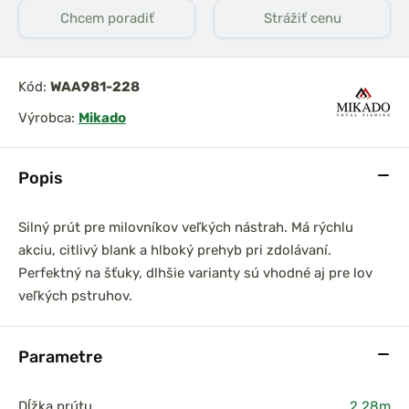
Chcem poradiť
Strážiť cenu
Kód:
WAA981-228
Výrobca:
Mikado
Popis
Silný prút pre milovníkov veľkých nástrah. Má rýchlu
akciu, citlivý blank a hlboký prehyb pri zdolávaní.
Perfektný na šťuky, dlhšie varianty sú vhodné aj pre lov
veľkých pstruhov.
Parametre
Dĺžka prútu
2,28m