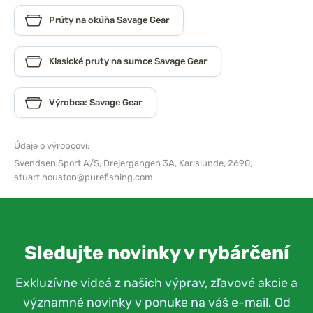
Prúty na okúňa Savage Gear
Klasické pruty na sumce Savage Gear
Výrobca: Savage Gear
Údaje o výrobcovi:
Svendsen Sport A/S,
Drejergangen 3A, Karlslunde, 2690,
stuart.houston@purefishing.com
Sledujte novinky v rybárčení
Exkluzívne videá z našich výprav, zľavové akcie a
významné novinky v ponuke na váš e-mail. Od