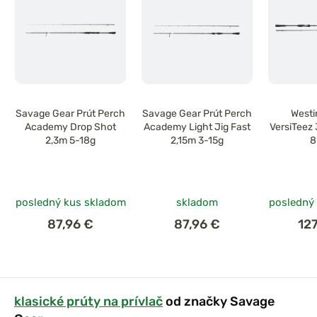
Savage Gear Prút Perch
Savage Gear Prút Perch
Westi
Academy Drop Shot
Academy Light Jig Fast
VersiTeez
2,3m 5-18g
2,15m 3-15g
8
posledný kus skladom
skladom
posledný
87,96 €
87,96 €
12
klasické prúty na prívlač
od značky Savage