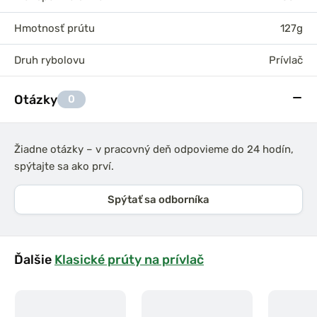
Hmotnosť prútu
127g
Druh rybolovu
Prívlač
Otázky
0
Žiadne otázky – v pracovný deň odpovieme do 24 hodín,
spýtajte sa ako prví.
Spýtať sa odborníka
Ďalšie
Klasické prúty na prívlač