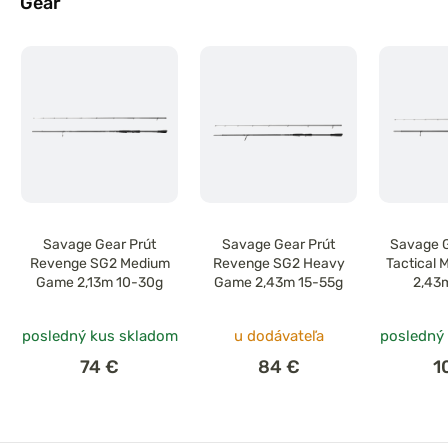
Gear
Savage Gear Prút
Savage Gear Prút
Savage G
Revenge SG2 Medium
Revenge SG2 Heavy
Tactical
Game 2,13m 10-30g
Game 2,43m 15-55g
2,43
posledný kus skladom
u dodávateľa
posledný
74 €
84 €
1