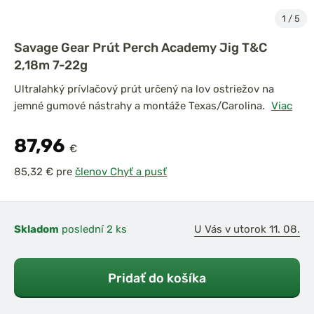
1
/
5
Savage Gear Prút Perch Academy Jig T&C
2,18m 7-22g
Ultralahký prívlačový prút určený na lov ostriežov na
jemné gumové nástrahy a montáže Texas/Carolina.
Viac
87,96
€
pre
členov Chyť a pusť
Skladom
poslední 2 ks
U Vás v utorok 11. 08.
Pridať do košíka