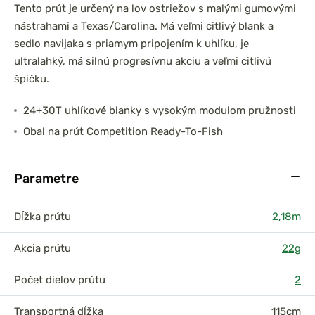
Tento prút je určený na lov ostriežov s malými gumovými
nástrahami a Texas/Carolina. Má veľmi citlivý blank a
sedlo navijaka s priamym pripojením k uhlíku, je
ultralahký, má silnú progresívnu akciu a veľmi citlivú
špičku.
24+30T uhlíkové blanky s vysokým modulom pružnosti
Obal na prút Competition Ready-To-Fish
Parametre
Dĺžka prútu
2,18m
Akcia prútu
22g
Počet dielov prútu
2
Transportná dĺžka
115cm