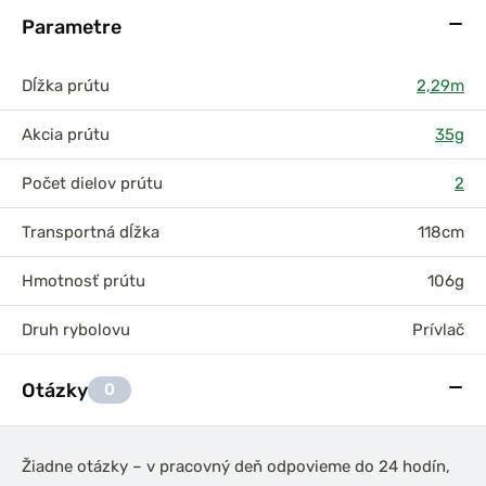
Parametre
Dĺžka prútu
2,29m
Akcia prútu
35g
Počet dielov prútu
2
Transportná dĺžka
118cm
Hmotnosť prútu
106g
Druh rybolovu
Prívlač
Otázky
0
Žiadne otázky – v pracovný deň odpovieme do 24 hodín,