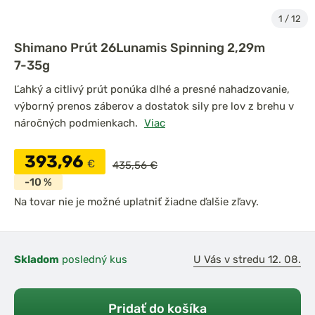
1
/
12
Shimano Prút 26Lunamis Spinning 2,29m
7-35g
Ľahký a citlivý prút ponúka dlhé a presné nahadzovanie,
výborný prenos záberov a dostatok sily pre lov z brehu v
náročných podmienkach.
Viac
393,96
€
435,56 €
-10 %
Na tovar nie je možné uplatniť žiadne ďalšie zľavy.
Skladom
posledný kus
U Vás v stredu 12. 08.
Pridať do košíka