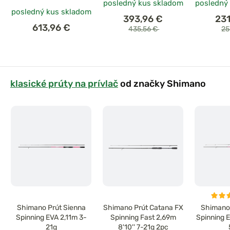
posledný kus skladom
posledný
posledný kus skladom
393,96 €
23
613,96 €
435,56 €
25
klasické prúty na prívlač
od značky Shimano
Shimano Prút Sienna
Shimano Prút Catana FX
Shimano 
Spinning EVA 2,11m 3-
Spinning Fast 2,69m
Spinning 
21g
8'10'' 7-21g 2pc