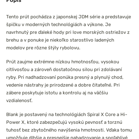
Tento prút pochádza z japonskej JDM série a predstavuje
špičku v moderných technológiách a výkone. Je
navrhnutý pre ďaleké hody pri love morských ostriežov z
brehu a v ponuke je niekoľko starostlivo ladených
modelov pre rôzne štýly rybolovu.
Prút zaujme extrémne nízkou hmotnosťou, vysokou
citlivosťou a zároveň dostatočnou silou pri zdolávaní
ryby. Pri nadhadzovaní ponúka presný a plynulý chod,
vedenie nástrahy je prirodzené a dobre čitateľné. Pri
zábere poskytuje istotu a kontrolu aj na väčšiu
vzdialenosť.
Blank je postavený na technológiách Spiral X Core a Hi-
Power X, ktoré zabezpečujú vysokú pevnosť a torznú
tuhosť bez zbytočného navýšenia hmotnosti. Vďaka tomu
umožňuje dlhšie a presnejšie nahadzovanie a spoľahlivé