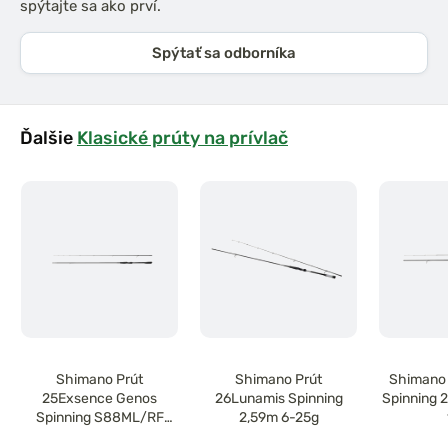
spýtajte sa ako prví.
Spýtať sa odborníka
Ďalšie
Klasické prúty na prívlač
Shimano Prút
Shimano Prút
Shimano 
25Exsence Genos
26Lunamis Spinning
Spinning 
Spinning S88ML/RF
2,59m 6-25g
2,64m 8'8" 6-30g