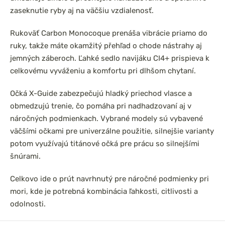
zaseknutie ryby aj na väčšiu vzdialenosť.
Rukoväť Carbon Monocoque prenáša vibrácie priamo do
ruky, takže máte okamžitý přehľad o chode nástrahy aj
jemných záberoch. Ľahké sedlo navijáku CI4+ prispieva k
celkovému vyváženiu a komfortu pri dlhšom chytaní.
Očká X-Guide zabezpečujú hladký priechod vlasce a
obmedzujú trenie, čo pomáha pri nadhadzovaní aj v
náročných podmienkach. Vybrané modely sú vybavené
väčšími očkami pre univerzálne použitie, silnejšie varianty
potom využívajú titánové očká pre prácu so silnejšími
šnúrami.
Celkovo ide o prút navrhnutý pre náročné podmienky pri
mori, kde je potrebná kombinácia ľahkosti, citlivosti a
odolnosti.