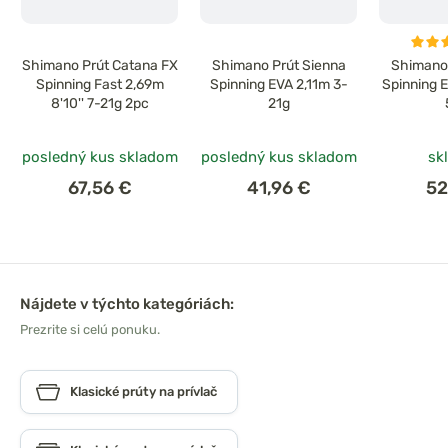
Shimano Prút Catana FX
Shimano Prút Sienna
Shimano 
Spinning Fast 2,69m
Spinning EVA 2,11m 3-
Spinning 
8'10'' 7-21g 2pc
21g
posledný kus skladom
posledný kus skladom
sk
67,56 €
41,96 €
52
Nájdete v týchto kategóriách:
Prezrite si celú ponuku.
Klasické prúty na prívlač