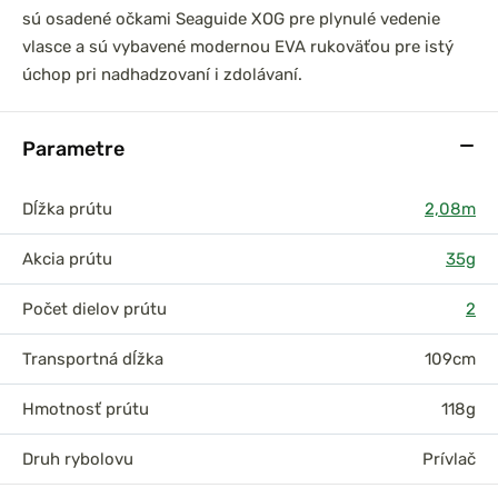
sú osadené očkami Seaguide XOG pre plynulé vedenie
vlasce a sú vybavené modernou EVA rukoväťou pre istý
úchop pri nadhadzovaní i zdolávaní.
Parametre
Dĺžka prútu
2,08m
Akcia prútu
35g
Počet dielov prútu
2
Transportná dĺžka
109cm
Hmotnosť prútu
118g
Druh rybolovu
Prívlač