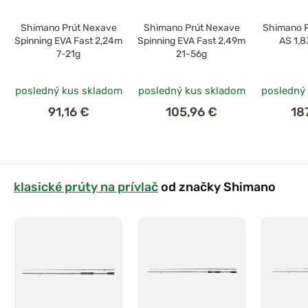
Shimano Prút Nexave
Shimano Prút Nexave
Shimano P
Spinning EVA Fast 2,24m
Spinning EVA Fast 2,49m
AS 1,8
7-21g
21-56g
posledný kus skladom
posledný kus skladom
posledný
91,16 €
105,96 €
18
klasické prúty na prívlač
od značky Shimano