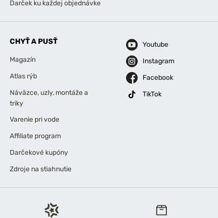
Darček ku každej objednávke
CHYŤ A PUSŤ
Youtube
Magazín
Instagram
Atlas rýb
Facebook
Náväzce, uzly, montáže a
TikTok
triky
Varenie pri vode
Affiliate program
Darčekové kupóny
Zdroje na stiahnutie