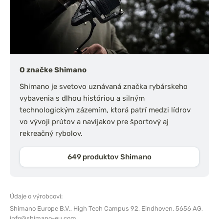
O značke Shimano
Shimano je svetovo uznávaná značka rybárskeho
vybavenia s dlhou históriou a silným
technologickým zázemím, ktorá patrí medzi lídrov
vo vývoji prútov a navijakov pre športový aj
rekreačný rybolov.
649 produktov Shimano
Údaje o výrobcovi:
Shimano Europe B.V.,
High Tech Campus 92, Eindhoven, 5656 AG,
info@shimano-eu.com