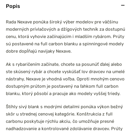
Popis
Rada Nexave ponúka široký výber modelov pre väčšinu
moderných prívlačových a džígových techník za dostupnú
cenu, ktorá vyhovie začínajúcim i mladším rybárom. Prúty
sú postavené na full carbon blanku a spinningové modely
dobre dopĺňajú navijaky Nexave.
Ak s rybaričením začínate, chcete sa posunúť ďalej alebo
ste skúsený rybár a chcete vyskúšať lov dravcev na umelé
nástrahy, Nexave je vhodná voľba. Oproti mnohým cenovo
dostupným prútom je postavený na ľahkom full carbon
blanku, ktorý pôsobí a pracuje ako modely vyššej triedy.
Štíhly sivý blank s modrými detailmi ponúka výkon bežný
skôr u strednej cenovej kategórie. Konštrukcia z full
carbonu poskytuje rýchlu akciu, čo umožňuje presné
nadhadzovanie a kontrolované zdolávanie dravcev. Prúty