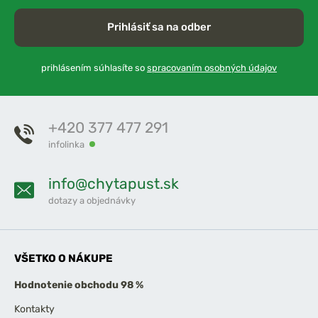
Prihlásiť sa na odber
prihlásením súhlasíte so
spracovaním osobných údajov
+420 377 477 291
infolinka
info@chytapust.sk
dotazy a objednávky
VŠETKO O NÁKUPE
Hodnotenie obchodu 98 %
Kontakty