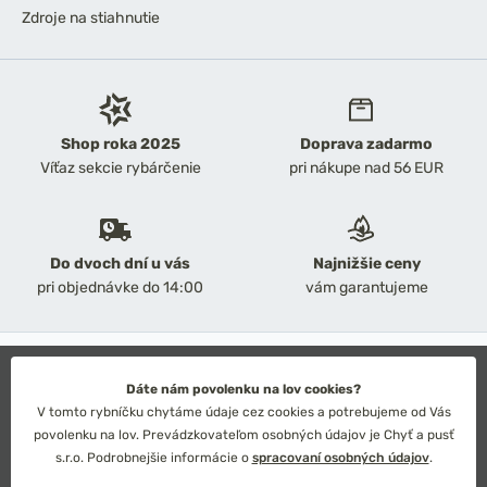
Zdroje na stiahnutie
Shop roka 2025
Doprava zadarmo
Víťaz sekcie rybárčenie
pri nákupe nad 56 EUR
Do dvoch dní u vás
Najnižšie ceny
pri objednávke do 14:00
vám garantujeme
2026 Chyť a pusť
Obchodné podmienky
Dáte nám povolenku na lov cookies?
Ochrana osobných údajov
V tomto rybníčku chytáme údaje cez cookies a potrebujeme od Vás
Technické riešenie: Simplia s.r.o.
povolenku na lov. Prevádzkovateľom osobných údajov je Chyť a pusť
Strategický dizajn: Petr Široký
s.r.o. Podrobnejšie informácie o
spracovaní osobných údajov
.