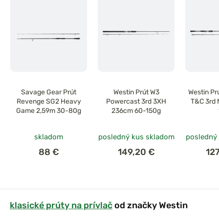
Savage Gear Prút
Westin Prút W3
Westin Pr
Revenge SG2 Heavy
Powercast 3rd 3XH
T&C 3rd 
Game 2,59m 30-80g
236cm 60-150g
skladom
posledný kus skladom
posledný
88 €
149,20 €
12
klasické prúty na prívlač
od značky Westin