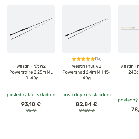
(1x)
Westin Prút W2
Westin Prút W2
Westin P
Powerstrike 2,25m ML
Powershad 2,4m MH 15-
243c
10-40g
40g
posledný kus skladom
posledný kus skladom
posledný
93,10 €
82,84 €
78
98 €
87,20 €