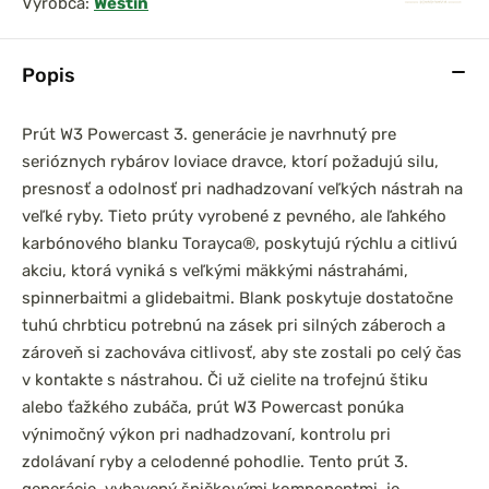
Výrobca:
Westin
Popis
Prút W3 Powercast 3. generácie je navrhnutý pre
serióznych rybárov loviace dravce, ktorí požadujú silu,
presnosť a odolnosť pri nadhadzovaní veľkých nástrah na
veľké ryby. Tieto prúty vyrobené z pevného, ​​ale ľahkého
karbónového blanku Torayca®, poskytujú rýchlu a citlivú
akciu, ktorá vyniká s veľkými mäkkými nástrahámi,
spinnerbaitmi a glidebaitmi. Blank poskytuje dostatočne
tuhú chrbticu potrebnú na zásek pri silných záberoch a
zároveň si zachováva citlivosť, aby ste zostali po celý čas
v kontakte s nástrahou. Či už cielite na trofejnú štiku
alebo ťažkého zubáča, prút W3 Powercast ponúka
výnimočný výkon pri nadhadzovaní, kontrolu pri
zdolávaní ryby a celodenné pohodlie. Tento prút 3.