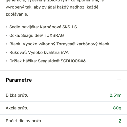
generácie, vybavený špičkovými komponentmi, je
vyrobený tak, aby zvládal každý nadhoz, každé
zdolávanie.
Sedlo navijáka: Karbónové SKS-LS
Očká: Seaguide® TUXBRAG
Blank: Vysoko výkonný Torayca® karbónový blank
Rukoväť: Vysoko kvalitná EVA
Držiak háčika: Seaguide® SCDHOOK#6
Parametre
Dĺžka prútu
2,51m
Akcia prútu
80g
Počet dielov prútu
2