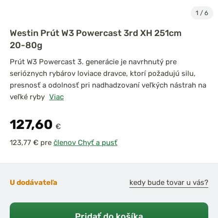
1
/
6
Westin Prút W3 Powercast 3rd XH 251cm
20-80g
Prút W3 Powercast 3. generácie je navrhnutý pre
serióznych rybárov loviace dravce, ktorí požadujú silu,
presnosť a odolnosť pri nadhadzovaní veľkých nástrah na
veľké ryby
Viac
127,60
€
pre
členov Chyť a pusť
U dodávateľa
kedy bude tovar u vás?
Pridať do košíka