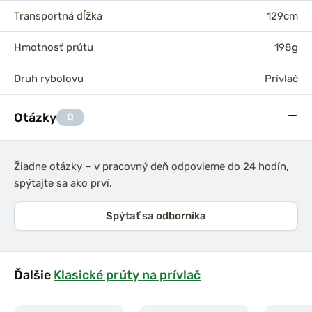
Transportná dĺžka
129cm
Hmotnosť prútu
198g
Druh rybolovu
Prívlač
Otázky
0
Žiadne otázky – v pracovný deň odpovieme do 24 hodín,
spýtajte sa ako prví.
Spýtať sa odborníka
Ďalšie
Klasické prúty na prívlač