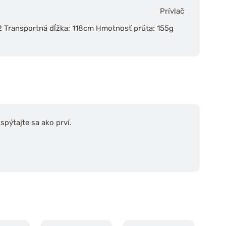
Prívlač
 2 Transportná dĺžka: 118cm Hmotnosť prúta: 155g
pýtajte sa ako prví.