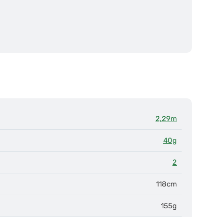
2,29m
40g
2
118cm
155g