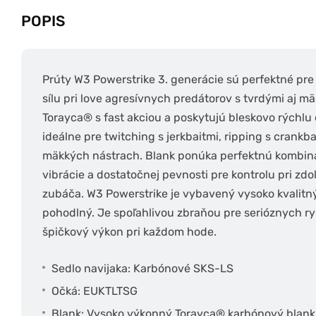
POPIS
Prúty W3 Powerstrike 3. generácie sú perfektné pre r
sílu pri love agresívnych predátorov s tvrdými aj 
Torayca® s fast akciou a poskytujú bleskovo rýchl
ideálne pre twitching s jerkbaitmi, ripping s crankb
mäkkých nástrach. Blank ponúka perfektnú kombinác
vibrácie a dostatočnej pevnosti pre kontrolu pri zdo
zubáča. W3 Powerstrike je vybavený vysoko kvalitn
pohodlný. Je spoľahlivou zbraňou pre serióznych ryb
špičkový výkon pri každom hode.
Sedlo navijaka: Karbónové SKS-LS
Očká: EUKTLTSG
Blank: Vysoko výkonný Torayca® karbónový blank