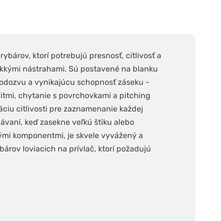
ybárov, ktorí potrebujú presnosť, citlivosť a
mäkkými nástrahami. Sú postavené na blanku
u odozvu a vynikajúcu schopnosť záseku -
aitmi, chytanie s povrchovkami a pitching
iu citlivosti pre zaznamenanie každej
lávaní, keď zasekne veľkú štiku alebo
ými komponentmi, je skvele vyvážený a
árov loviacich na prívlač, ktorí požadujú