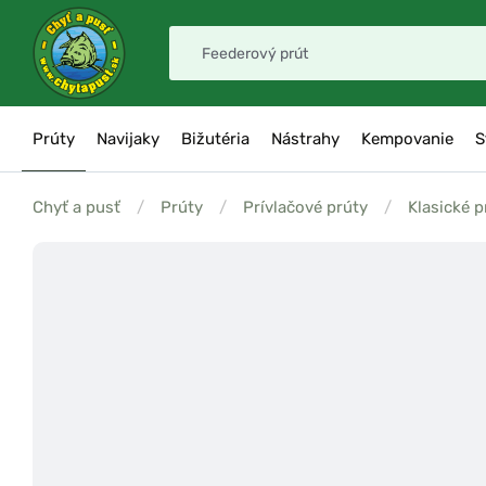
Prúty
Navijaky
Bižutéria
Nástrahy
Kempovanie
S
Chyť a pusť
/
Prúty
/
Prívlačové prúty
/
Klasické p