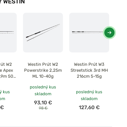
 WESTIN
rút W2
Westin Prút W2
Westin Prút W3
Wes
e Apex
Powerstrike 2,25m
Streetstick 3rd MH
Fine
2,9m 50-
ML 10-40g
216cm 5-15g
2
g
posledný kus
ý kus
posledný kus
skladom
dom
skladom
93,10 €
 €
127,60 €
98 €