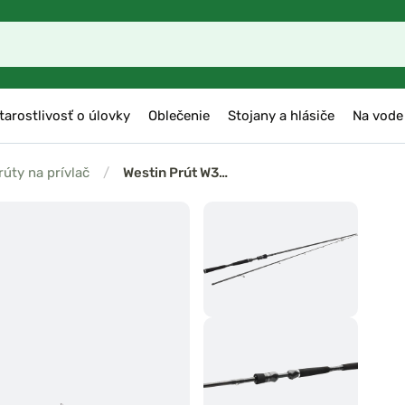
tarostlivosť o úlovky
Oblečenie
Stojany a hlásiče
Na vode
rúty na prívlač
/
Westin Prút W3…