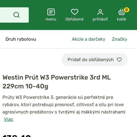
0
menu
Obľúbené
prihlásiť
košík
Druh rybolovu
Akcie a darčeky
Značky
Pridať do obľúbených
Westin Prút W3 Powerstrike 3rd ML
229cm 10-40g
Prúty W3 Powerstrike 3. generácie sú perfektné pre
rybárov, ktorí potrebujú presnosť, citlivosť a sílu pri love
agresívnych predátorov s tvrdými aj mäkkými nástrahami
Viac