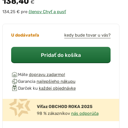
138,40
€
pre
členov Chyť a pusť
U dodávateľa
kedy bude tovar u vás?
Pridať do košíka
Máte
dopravu zadarmo!
Garancia
najlepšieho nákupu
Darček ku
každej objednávke
Víťaz OBCHOD ROKA 2025
98 % zákazníkov
nás odporúča