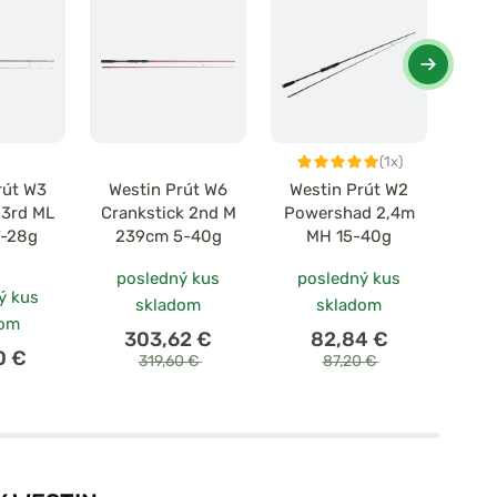
(1x)
rút W3
Westin Prút W6
Westin Prút W2
Wes
 3rd ML
Crankstick 2nd M
Powershad 2,4m
Powe
7-28g
239cm 5-40g
MH 15-40g
236
posledný kus
posledný kus
ý kus
po
skladom
skladom
dom
303,62 €
82,84 €
0 €
319,60 €
87,20 €