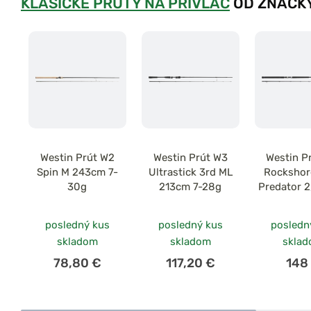
KLASICKÉ PRÚTY NA PRÍVLAČ
OD ZNAČKY
Westin Prút W2
Westin Prút W3
Westin P
Spin M 243cm 7-
Ultrastick 3rd ML
Rockshor
30g
213cm 7-28g
Predator 
120
posledný kus
posledný kus
posledn
skladom
skladom
skla
78,80 €
117,20 €
148