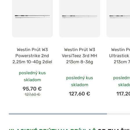
Westin Prút W3
Westin Prút W3
Westin P
Powerstrike 2nd
VersiTeez 3rd MH
Ultrastick
2,25m 10-40g 2diel
213cm 8-36g
213cm 
posledný kus
posledný kus
posledn
skladom
skladom
skla
95,70 €
127,60 €
117,2
127,60 €