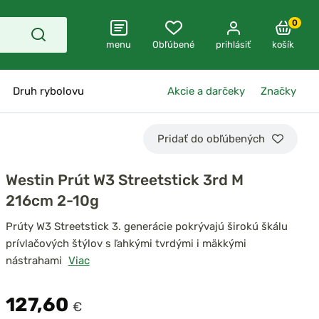
0
menu
Obľúbené
prihlásiť
košík
Druh rybolovu
Akcie a darčeky
Značky
Pridať do obľúbených
Westin Prút W3 Streetstick 3rd M
216cm 2-10g
Prúty W3 Streetstick 3. generácie pokrývajú širokú škálu
prívlačových štýlov s ľahkými tvrdými i mäkkými
nástrahami
Viac
127,60
€