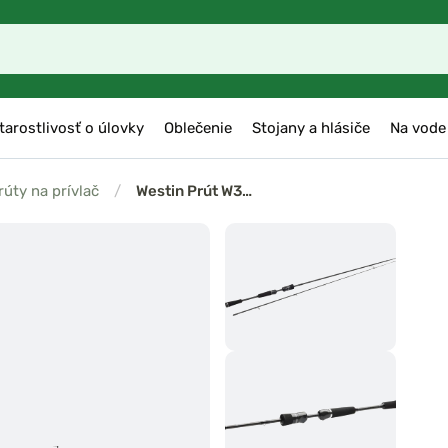
tarostlivosť o úlovky
Oblečenie
Stojany a hlásiče
Na vode
rúty na prívlač
/
Westin Prút W3…