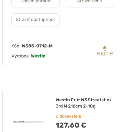
Chcem poradiť
Strážiť cenu
Strážiť dostupnost
Kód:
W385-0712-M
Výrobca:
Westin
Westin Prút W3 Streetstick
3rd M 216cm 2-10g
U dodávateľa
127,60 €