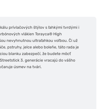
kálu prívlačových štýlov s ľahkými tvrdými i
arbónových vlákien Torayca® High
ašou nevyhnutnou ultraľahkou voľbou. Či už
če, pstruhy, jelce alebo boleňe, táto rada je
kciou blanku zabezpečí, že budete môcť
 Streetstick 3. generácie vracajú do vášho
yčaruje úsmev na tvári.