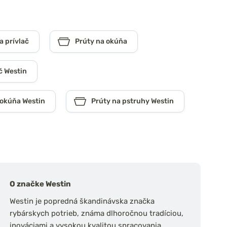
a prívlač
Prúty na okúňa
č Westin
 okúňa Westin
Prúty na pstruhy Westin
O značke Westin
Westin je popredná škandinávska značka
rybárskych potrieb, známa dlhoročnou tradíciou,
inováciami a vysokou kvalitou spracovania.