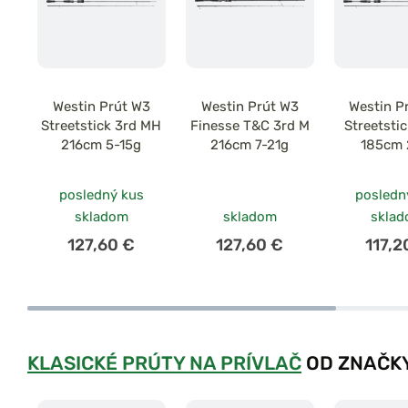
Westin Prút W3
Westin Prút W3
Westin P
Streetstick 3rd MH
Finesse T&C 3rd M
Streetstic
216cm 5-15g
216cm 7-21g
185cm 
posledný kus
posledn
skladom
skladom
skla
127,60 €
127,60 €
117,2
KLASICKÉ PRÚTY NA PRÍVLAČ
OD ZNAČKY