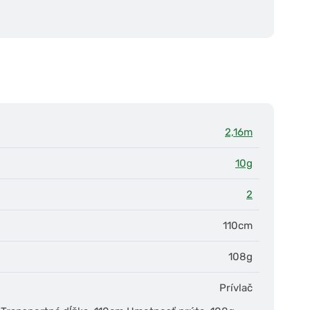
2,16m
10g
2
110cm
108g
Prívlač