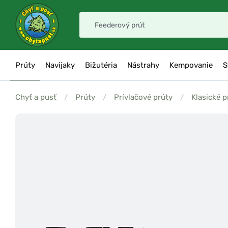
Prúty
Navijaky
Bižutéria
Nástrahy
Kempovanie
S
Chyť a pusť
/
Prúty
/
Prívlačové prúty
/
Klasické p