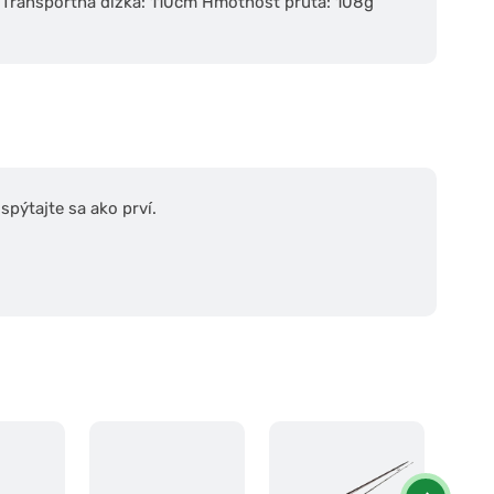
 2 Transportná dĺžka: 110cm Hmotnosť prúta: 108g
pýtajte sa ako prví.