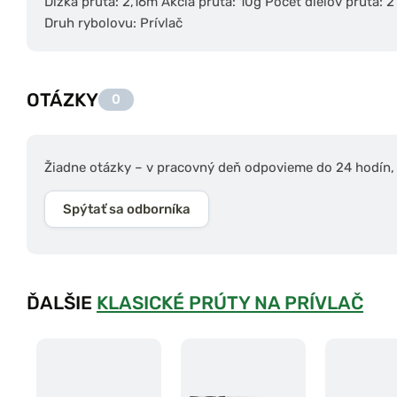
Dĺžka prúta: 2,16m Akcia prúta: 10g Počet dielov prúta:
Druh rybolovu: Prívlač
OTÁZKY
0
Žiadne otázky – v pracovný deň odpovieme do 24 hodín, s
Spýtať sa odborníka
ĎALŠIE
KLASICKÉ PRÚTY NA PRÍVLAČ