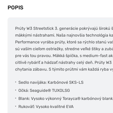
POPIS
Prúty W3 Streetstick 3. generácie pokrývajú širokú š
mäkkými nástrahami. Naša najnovšia technológia k
Performance vyrába prúty, ktoré sa rýchlo stanú v
sú vaším cieľom ostriežky, stredne veľké štiky a zubá
pre vás tou pravou. Mäkká špička, s medium-fast a
citlivě rybáriť a hádzať nástrahy celý deň. Prúty W3
chytania zábavu. S týmito prútmi vám každá ryba v
Sedlo navijáka: Karbónové SKS-LS
Očká: Seaguide® TUXOLSG
Blank: Vysoko výkonný Torayca® karbónový blank
Rukoväť: Vysoko kvalitné EVA