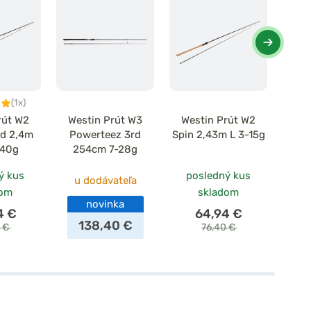
(1x)
rút W2
Westin Prút W3
Westin Prút W2
Wes
d 2,4m
Powerteez 3rd
Spin 2,43m L 3-15g
Powe
-40g
254cm 7-28g
25
ý kus
posledný kus
u dodávateľa
dom
skladom
novinka
u 
4 €
64,94 €
138,40 €
0 €
76,40 €