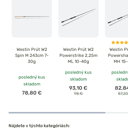
Westin Prút W2
Westin Prút W2
Westin P
Spin M 243cm 7-
Powerstrike 2,25m
Powersha
30g
ML 10-40g
MH 15
posledný kus
posledn
posledný kus
skladom
skla
skladom
93,10 €
82,8
78,80 €
98 €
87,2
Nájdete v týchto kategóriách: