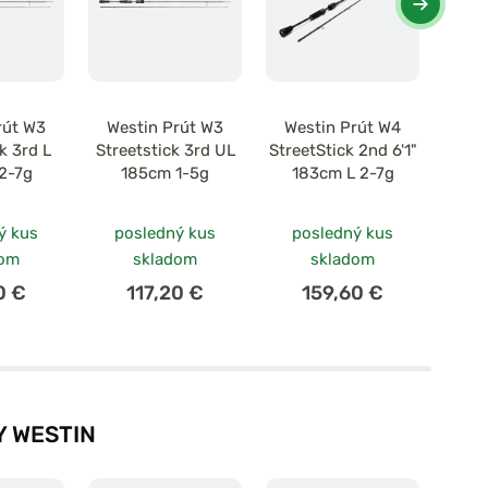
rút W3
Westin Prút W3
Westin Prút W4
Wes
k 3rd L
Streetstick 3rd UL
StreetStick 2nd 6'1"
Vers
2-7g
185cm 1-5g
183cm L 2-7g
21
ý kus
posledný kus
posledný kus
po
dom
skladom
skladom
0 €
117,20 €
159,60 €
 WESTIN